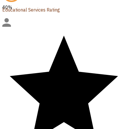
40
%
Educational Services Rating