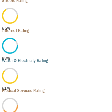
Streets Rating
65
%
Internet Rating
88
%
Water & Electricity Rating
61
%
Medical Services Rating