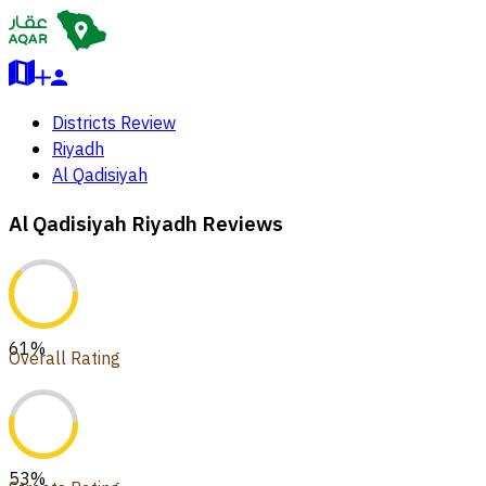
Districts Review
Riyadh
Al Qadisiyah
Al Qadisiyah Riyadh Reviews
61
%
Overall Rating
53
%