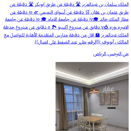
الملك سلمان بن عبدالعزيز 🛣️ دقيقة عن طريق ابوبكر 🛣️ دقيقة عن
طريق عثمان بن عفان 🛒 دقيقة عن أسواق التميمي 🛫 ١٥ دقيقة عن
مطار الملك خالد 🎓١٧ دقيقة عن جامعة الامام 🎓 ١٥ دقيقة عن جامعة
الاميره نوره 🎪٧ دقايق عن مشروع اكسبو 🏞️ ٥ دقايق عن مشروع حديقة
الملك عبدالعزيز 🏫 اقل من دقيقة مدارس المتقدمة الأهلية للتواصل مع
المالك ، أبونوف :((الرقم يظهر عند الضغط على اتصال))
حي النرجس, الرياض