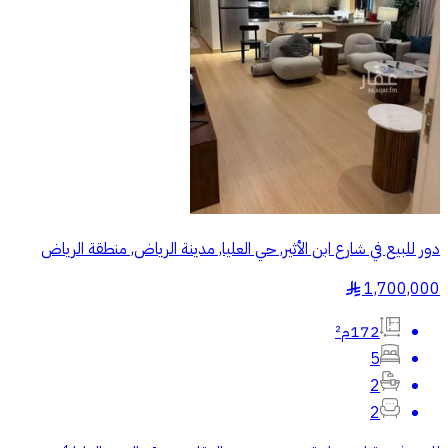
دور للبيع في شارع ابن الأثير, حي العليا, مدينة الرياض, منطقة الرياض
1,700,000
§
172م²
5
2
2