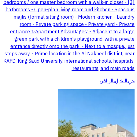
bedrooms / one master bedroom with a walk-in closet - [3]
bathrooms - Open-plan living room and kitchen - Spacious
majlis (formal sitting room) - Modern kitchen - Laundry
room - Private parking space - Private yard - Private
entrance ✨Apartment Advantages: - Adjacent to a large
green park with a children's playground, with a private
entrance directly onto the park. - Next to a mosque, just
steps away. - Prime location in the Al Nakheel district, near
KAFD, King Saud University, international schools, hospitals,
restaurants, and main roads.
حي النخيل, الرياض