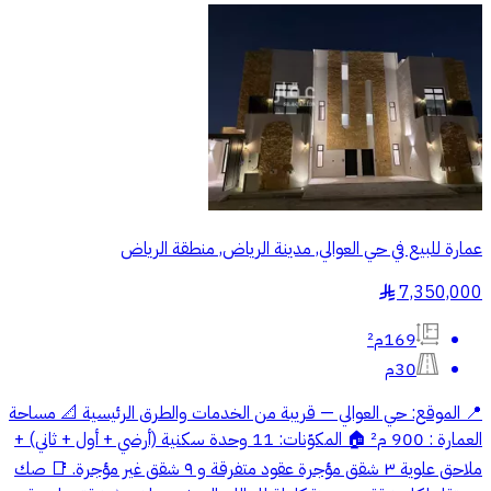
عمارة للبيع في حي العوالي, مدينة الرياض, منطقة الرياض
7,350,000
§
169م²
30م
📍 الموقع: حي العوالي — قريبة من الخدمات والطرق الرئيسية 📐 مساحة
العمارة : 900 م² 🏠 المكوّنات: 11 وحدة سكنية (أرضي + أول + ثاني) +
ملاحق علوية ٣ شقق مؤجرة عقود متفرقة و ٩ شقق غير مؤجرة. 📑 صك