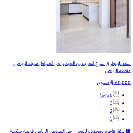
شقة للإيجار في شارع الحارث بن الحباب, حي الضباط, مدينة الرياض,
منطقة الرياض
60,000
/
سنوي
§
435م²
3
2
1
🏢 شقة فاخرة ومجددة للإيجار | حي الضباط - الرياض فرصة سكنية