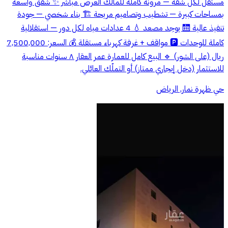
مستقل لكل شقة — مرونة كاملة للمالك العرض مباشر ✨ شقق واسعة
بمساحات كبيرة — تشطيب وتصاميم مريحة 🏗️ بناء شخصي — جودة
تنفيذ عالية 🛗 يوجد مصعد 💧 4 عدادات مياه لكل دور — استقلالية
كاملة للوحدات 🅿️ مواقف + غرفة كهرباء مستقلة 💰 السعر: 7,500,000
ريال (على الشور) 🔹 البيع كامل للعمارة عمر العقار ٨ سنوات مناسبة
للاستثمار (دخل إيجاري ممتاز) أو التملّك العائلي.
حي ظهرة نمار, الرياض