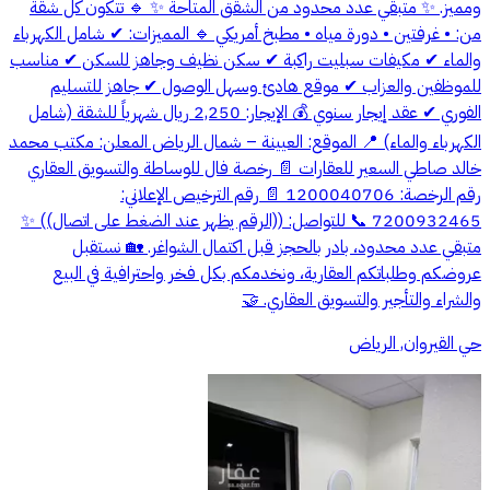
ومميز. ✨ متبقي عدد محدود من الشقق المتاحة ✨ 🔹 تتكون كل شقة
من: • غرفتين • دورة مياه • مطبخ أمريكي 🔹 المميزات: ✔ شامل الكهرباء
والماء ✔ مكيفات سبليت راكبة ✔ سكن نظيف وجاهز للسكن ✔ مناسب
للموظفين والعزاب ✔ موقع هادئ وسهل الوصول ✔ جاهز للتسليم
الفوري ✔ عقد إيجار سنوي 💰 الإيجار: 2,250 ريال شهرياً للشقة (شامل
الكهرباء والماء) 📍 الموقع: العيينة – شمال الرياض المعلن: مكتب محمد
خالد صاطي السعير للعقارات 📄 رخصة فال للوساطة والتسويق العقاري
رقم الرخصة: 1200040706 📄 رقم الترخيص الإعلاني:
7200932465 📞 للتواصل: ((الرقم يظهر عند الضغط على اتصال)) ✨
متبقي عدد محدود، بادر بالحجز قبل اكتمال الشواغر. 🏡 نستقبل
عروضكم وطلباتكم العقارية، ونخدمكم بكل فخر واحترافية في البيع
والشراء والتأجير والتسويق العقاري. 🤝
حي القيروان, الرياض