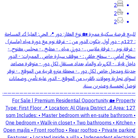
2
2
2
للبيع فرصة سكنية مميزة 🏡 نوع العقار: دور 📍 الحي: العليا 📐 المساحة
: 127م - دور أول. يتكون الدور من : - غرفة نوم مع دورة مياه (ماستر) .
- ⁠غرفة نوم . - غرفة ملابس . - ⁠دورتي مياه . - ⁠مطبخ . - ⁠مجلس مفتوح. -
⁠سطح أمامي . - سطح خلفي : - ⁠موقف سيارة خاص . المميزات: - الدور
داخل فيلا . - الكهرباء والماء بعداد مستقل لكل دور. - متوفرة مصاعد
حديثة ومدخل خاص لكل دور . - محطة مترو قريبة من الموقع . - توفر
اسواق تجارية ومولات بالقرب من الموقع. - الدور عليه تأمين وضمانات
توصل لخمسة وعشرين سنة.
—————————————————————————————————-
For Sale | Premium Residential Opportunity 🏡 Property
Type: First Floor 📍 Location: Al Olaya District 📐 Area: 127
sqm Includes: • Master bedroom with en-suite bathroom •
One bedroom • Walk-in closet • Two bathrooms • Kitchen •
Open majlis • Front rooftop • Rear rooftop • Private parking
Features: • Located inside a villa • Independent electricity