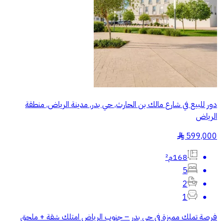
دور للبيع في شارع مالك بن الحارث, حي بدر, مدينة الرياض, منطقة
الرياض
599,000
§
168م²
5
2
1
فرصة تملك مميزة في حي بدر – جنوب الرياض امتلك شقة + ملحق