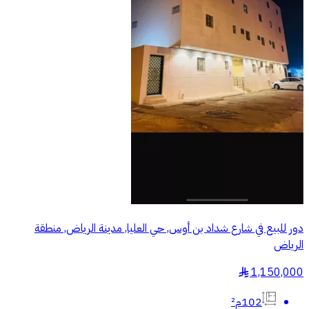
دور للبيع في شارع شداد بن أوس, حي العليا, مدينة الرياض, منطقة
الرياض
1,150,000
§
102م²