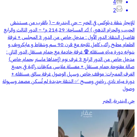
4
2
للإيجار شقة دبلوكس في الخبر – حي البندريه – ( بالقرب من مستشفى
الحبيب والحزام الذهبي ) 📐 المساحة: 214,29 م² – الدور الثالث والرابع
تفاصيل الشقة: الدور الأول : مدخل خاص من الدور 3 المجلس + غرفة
الطعام مطبخ راكب كامل ثلاجه مع فرن 90 سم وشفاط و مايكرويف و
شوايه دورة مياه مستقله 🧕 غرفة خادمة مع حمام مستقل الدور الثاني :
مدخل خاص من الدور الرابع 3 غرف نوم (إحداها ماستر بحمام خاص)
صالة مفتوحة حمام مستقل + مغسلة ملابس مكيفات راكبة في جميع
الغرف المميزات: موقف خاص وسهل الوصول غرفة سائق مستقله +
دورة مياه نادي رياضي ومسبح ✅️ الشقة جديدة لم تُسكن مصعد وسهولة
وصول
حي البندرية, الخبر