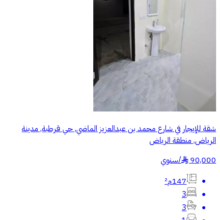
شقة للإيجار في شارع محمد بن عبدالعزيز الماضي, حي قرطبة, مدينة
الرياض, منطقة الرياض
90,000
/
سنوي
§
147م²
3
3