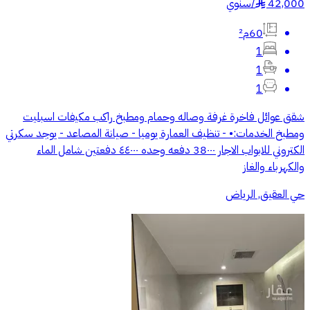
42,000
/
سنوي
§
60م²
1
1
1
شقق عوائل فاخرة غرفة وصاله وحمام ومطبخ راكب مكيفات اسبليت
ومطبخ الخدمات:• - تنظيف العمارة يوميا - صيانة المصاعد - يوجد سكرتي
الكتروني للابواب الاجار 38٠٠٠ دفعه وحده ٤٤٠٠٠ دفعتين شامل الماء
والكهرباء والغاز
حي العقيق, الرياض