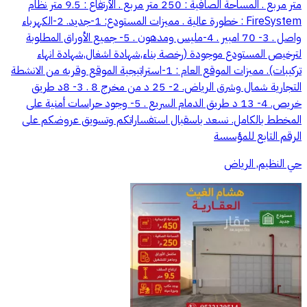
متر مربع . المساحة الصافية : 250 متر مربع . الأرتفاع : 9.5 متر نظام
FireSystem : خطورة عالية . مميزات المستودع: 1-جديد. 2-الكهرباء
واصل . 3- 70 امبير . 4-مليس ومدهون . 5- جميع الأوراق المطلوبة
لترخيص المستودع موجودة (رخصة بناء,شهادة اشغال,شهادة انهاء
تركيبات). مميزات الموقع العام : 1-استراتيجية الموقع وقربه من الانشطة
التجارية شمال وشرق الرياض. 2- 25 د من مخرج 8 . 3- 8د طريق
خريص. 4- 13 د طريق الدمام السريع . 5- وجود حراسات أمنية على
المخطط بالكامل. نسعد باسقبال استفساراتكم وتسويق عروضكم على
الرقم التابع للمؤسسة
حي النظيم, الرياض