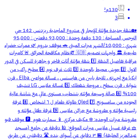
130م²
3
🏡شقة جديدة مؤثثة للإيجار في مشروع الماجدية ريزدنس 142 حي
النرجس المساحة : 130 دفعة وحدة : 93,000 دفعتين : 95,000
شهري : 10,000/الشهر ميزات المبنى 🚗 موقف بدروم 🌿 ممرات خضراء
طبيعية 🏛️ واجهات تصميم 🇬🇧 🧯نظام مكافحة الحرائق 🚨 كاميرات
مراقبة تفاصيل الشقة 1️⃣ شقة مؤثثة أثاث فاخر و جاهزة للسكن في الدور
الاول 2️⃣ حوش محيط بالوحدة 3️⃣ ثلاث غرف نوم 4️⃣ مطبخ راكب من
ايكيا مع اجهزته ، ثلاجة بابين من هايسنس ، غسالة مواعين Elba ، فرن
شواية ، فرن سطح ، مروحة شفطك 5️⃣ غسالة ملابس LG تنشيف
100% 6️⃣ صالة وسيعة مؤثثه بتشطيب مستوى عالي مع شاشة عالية
الجوده من سامسونج Qled 7️⃣ طاولة طعام ل ٦ اشخاص 8️⃣ غرفة
رئيسية مؤثثه و مفروشة مع خزائن ملابس 9️⃣ غرفة طفل مؤثثه و
مفروشة ميزات الوحده: ❄️ مكيف مركزي 📱 سمارت هوم ‏ 🅿️ موقف قبو
🧺 غرفة غسيل ملابس ميزات الموقع: 🕌 دقيقة عن جامع (مسجد
عبدالعزيز الخليفة) 🏪 ٣ دقايق عن أسواق بنده 🛣️ دقيقتين عن طريق