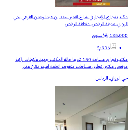
مكتب تجاري للإيجار في شارع الامير سعد بن عبدالرحمن الفرعي, حي
الروابي, مدينة الرياض, منطقة الرياض
135,000
/
سنوي
§
906م²
مكتب تجاري مساحة 150 تقريبا حالة المكتب جديد مكيفات راكبة
مرخص مكتبي تجاري مساحات مفتوحه انظمة امنية دفاع مدني
حي الروابي, الرياض