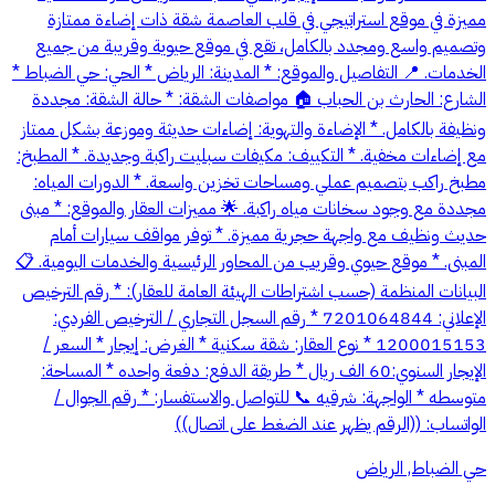
مميزة في موقع استراتيجي في قلب العاصمة شقة ذات إضاءة ممتازة
وتصميم واسع ومجدد بالكامل، تقع في موقع حيوية وقريبة من جميع
الخدمات. 📍 التفاصيل والموقع: * المدينة: الرياض * الحي: حي الضباط *
الشارع: الحارث بن الحباب 🏠 مواصفات الشقة: * حالة الشقة: مجددة
ونظيفة بالكامل. * الإضاءة والتهوية: إضاءات حديثة وموزعة بشكل ممتاز
مع إضاءات مخفية. * التكييف: مكيفات سبليت راكبة وجديدة. * المطبخ:
مطبخ راكب بتصميم عملي ومساحات تخزين واسعة. * الدورات المياه:
مجددة مع وجود سخانات مياه راكبة. 🌟 مميزات العقار والموقع: * مبنى
حديث ونظيف مع واجهة حجرية مميزة. * توفر مواقف سيارات أمام
المبنى. * موقع حيوي وقريب من المحاور الرئيسية والخدمات اليومية. 📋
البيانات المنظمة (حسب اشتراطات الهيئة العامة للعقار): * رقم الترخيص
الإعلاني: 7201064844 * رقم السجل التجاري / الترخيص الفردي:
1200015153 * نوع العقار: شقة سكنية * الغرض: إيجار * السعر /
الإيجار السنوي:60 الف ريال * طريقة الدفع: دفعة واحده * المساحة:
متوسطه * الواجهة: شرقيه 📞 للتواصل والاستفسار: * رقم الجوال /
الواتساب: ((الرقم يظهر عند الضغط على اتصال))
حي الضباط, الرياض