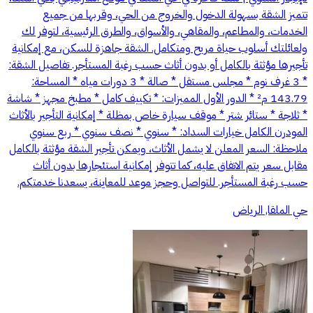
تتميز الشقة بسهولة الدخول والخروج من الحي، وقربها من جميع
الخدمات، والمطاعم، والمقاهي، والأسواق، والطرق الرئيسية، لتوفر لك
ولعائلتك أسلوب حياة مريح ومتكامل. الشقة جاهزة للسكن، مع إمكانية
تأجيرها مؤثثة بالكامل أو بدون أثاث حسب رغبة المستأجر. تفاصيل الشقة:
* 3 غرف نوم * مجلس مستقل * صالة * 3 دورات مياه * المساحة:
143.79 م² * الدور الأول المميزات: * تكييف كامل * مطبخ مجهز * شاشة
* ثلاجة * ستائر شتر * موقف سيارة خاص بمظلة * إمكانية التأجير بالأثاث
المودرن الكامل خيارات السداد: * سنوي * نصف سنوي * ربع سنوي
ملاحظة: السعر المعلن لا يشمل الأثاث، ويمكن تأجير الشقة مؤثثة بالكامل
مقابل سعر يتم الاتفاق عليه، كما تتوفر إمكانية استئجارها بدون أثاث
حسب رغبة المستأجر. للتواصل وحجز موعد للمعاينة، يسعدنا خدمتكم.
حي الملقا, الرياض