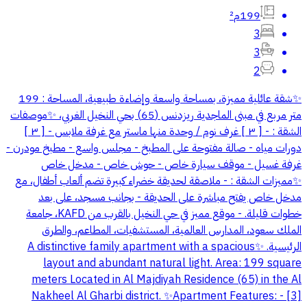
199م²
3
3
2
✨شقة عائلية مميزة، بمساحة واسعة وإضاءة طبيعية، المساحة : 199
متر مربع في مبنى الماجدية ريزدنس (65) بحي النخيل الغربي، ✨موصفات
الشقة : - [ ٣ ] غرف نوم / وحدة منها ماستر مع غرفة ملابس - [ ٣ ]
دورات مياه - صالة مفتوحة على المطبخ - مجلس واسع - مطبخ مودرن -
غرفة غسيل - موقف سيارة خاص - حوش خاص - مدخل خاص
✨مميزات الشقة : - ملاصقة لحديقة خضراء كبيرة تضم ألعاب أطفال، مع
مدخل خاص يفتح مباشرة على الحديقة - بجانب مسجد، على بعد
خطوات قليلة. - موقع مميز في حي النخيل بالقرب من KAFD، جامعة
الملك سعود، المدارس العالمية، المستشفيات، المطاعم، والطرق
الرئيسية. ✨A distinctive family apartment with a spacious
layout and abundant natural light. Area: 199 square
meters Located in Al Majdiyah Residence (65) in the Al
Nakheel Al Gharbi district. ✨Apartment Features: - [3]