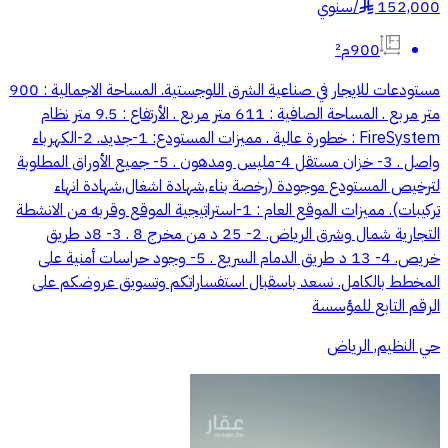
152,000
/
سنوي
§
900م²
مستودعات للايجار في صناعية الشرق اللوجستية. المساحة الاجمالية : 900
متر مربع . المساحة الصافية : 611 متر مربع . الأرتفاع : 9.5 متر نظام
FireSystem : خطورة عالية . مميزات المستودع: 1-جديد. 2-الكهرباء
واصل . 3- خزان مستقل 4-مليس ومدهون . 5- جميع الأوراق المطلوبة
لترخيص المستودع موجودة (رخصة بناء,شهادة اشغال,شهادة انهاء
تركيبات). مميزات الموقع العام : 1-استراتيجية الموقع وقربه من الانشطة
التجارية شمال وشرق الرياض. 2- 25 د من مخرج 8 . 3- 8د طريق
خريص. 4- 13 د طريق الدمام السريع . 5- وجود حراسات أمنية على
المخطط بالكامل. نسعد باسقبال استفساراتكم وتسويق عروضكم على
الرقم التابع للمؤسسة
حي النظيم, الرياض