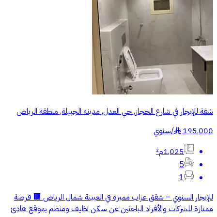
شقة للإيجار في شارع الحجاز, حي العدل, مدينة الجبيلة, منطقة الرياض
195,000
/
سنوي
§
1,025م²
5
1
للإيجار السنوي – شقق عزاب مميزة في العيينة شمال الرياض 🏢 فرصة
ممتازة للشركات والأفراد الباحثين عن سكن نظيف ومنظم بموقع هادئ