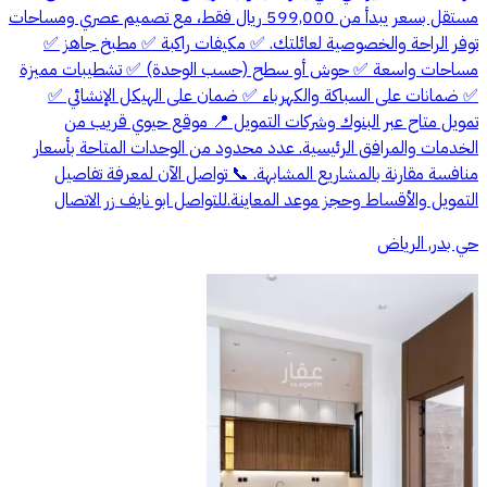
مستقل بسعر يبدأ من 599,000 ريال فقط، مع تصميم عصري ومساحات
توفر الراحة والخصوصية لعائلتك. ✅ مكيفات راكبة ✅ مطبخ جاهز ✅
مساحات واسعة ✅ حوش أو سطح (حسب الوحدة) ✅ تشطيبات مميزة
✅ ضمانات على السباكة والكهرباء ✅ ضمان على الهيكل الإنشائي ✅
تمويل متاح عبر البنوك وشركات التمويل 📍 موقع حيوي قريب من
الخدمات والمرافق الرئيسية. عدد محدود من الوحدات المتاحة بأسعار
منافسة مقارنة بالمشاريع المشابهة. 📞 تواصل الآن لمعرفة تفاصيل
التمويل والأقساط وحجز موعد المعاينة.للتواصل ابو نايف زر الاتصال
حي بدر, الرياض