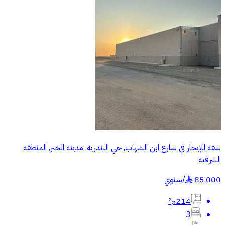
شقة للإيجار في شارع ابن الشهاب, حي البندرية, مدينة الخبر, المنطقة
الشرقية
85,000
/
سنوي
§
214م²
3