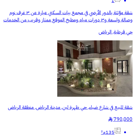
1
شقة مؤثثة بالدور الأرضي في مجمع بيات السكني عبارة عن ٣ غرف نوم
وصالة واسعة و٣ دورات مياه ومطبخ الموقع ممتاز وقريب من الخدمات
حي قرطبة, الرياض
شقة للبيع في شارع ضباء, حي ظهرة لبن, مدينة الرياض, منطقة الرياض
790,000
§
135م²