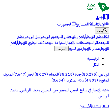
الإعلانات
المشاريع
الحجوزات
بحث
الكل
شقق للإيجار
أراضي للبيع
فلل للبيع
دور للإيجار
فلل للإيجار
شقق
للبيع
عمائر للبيع
محلات للإيجار
استراحة للبيع
مكتب تجاري للإيجار
أراضي
للإيجار
عمائر للإيجار
دور للبيع
المزيد
الرئيسية
الكل
الرياض
(
80,295
)
جدة
(
35,215
)
الدمام
(
8,027
)
الخبر
(
7,647
)
المدينة
المنورة
(
4,803
)
مكة المكرمة
(
3,654
)
شقة للإيجار في شارع الجبل الصغير, حي النخيل, مدينة الرياض, منطقة
الرياض
120,000
/
سنوي
§