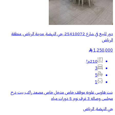
دور للبيع في شارع 25410072, حي النهضة, مدينة الرياض, منطقة
الرياض
1,250,000
§
210م²
3
5
1
بنت هاوس علويه موقف خاص مدخل خاص مصعد راكب بيت درج
مجلس وصاله 3 غرف نوم 5 دورات مياه
حي النهضة, الرياض