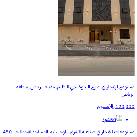
مستودع للإيجار في شارع الندوة, حي النظيم, مدينة الرياض, منطقة
الرياض
120,000
/
سنوي
§
450م²
مستودعات للايجار في صناعية الشرق اللوجستية. المساحة الاجمالية : 450