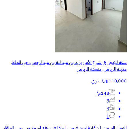
شقة للإيجار في شارع الأمير يزيد بن عبدالله بن عبدالرحمن, حي الملقا,
مدينة الرياض, منطقة الرياض
110,000
/
سنوي
§
143م²
3
3
1
للإيجار السنوي | شقة فاخرة في حي الملقا في موقع استراتيجي بحي الملقا،