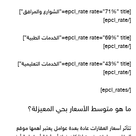
[epcl_rate rate=”71%” title=”الشوارع والمرافق”]
[/epcl_rate]
[epcl_rate rate=”69%” title=”الخدمات الطبية”]
[/epcl_rate]
[epcl_rate rate=”43%” title=”الخدمات التعليمية”]
[/epcl_rate]
[/epcl_rates]
ما هو متوسط الأسعار بحي المعيزلة؟
تتأثر أسعار العقارات عادة بعدة عوامل يعتبر أهمها موقع