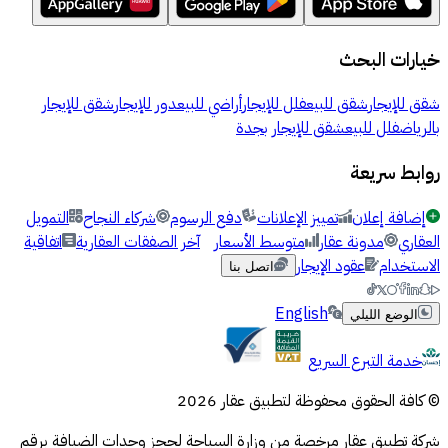
خيارات البحث
شقق للإيجار
شقق للبيع
فلل للإيجار
أراضي للبيع
دور للإيجار
شقق للإيجار
بالرياض
فلل للبيع
شقق للإيجار بجدة
روابط سريعة
إضافة إعلان
تمييز الإعلانات
دفع الرسوم
شركاء النجاح
التمويل
العقاري
مدونة عقار
متوسط الأسعار
آخر الصفقات العقارية
اتفاقية
الاستخدام
عقود الإيجار
اتصل بنا
English
الوضع الليلي
خدمة التبرع السريع
© كافة الحقوق محفوظة لتطبيق عقار 2026
شركة تطبيق عقار مرخصة من وزارة السياحة لحجز وحدات الضيافة برقم