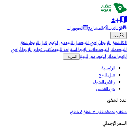
الإعلانات
المشاريع
الحجوزات
بحث
الكل
شقق للإيجار
أراضي للبيع
فلل للبيع
دور للإيجار
فلل للإيجار
شقق
للبيع
عمائر للبيع
محلات للإيجار
استراحة للبيع
مكتب تجاري للإيجار
أراضي
للإيجار
عمائر للإيجار
دور للبيع
المزيد
الرئيسية
فلل للبيع
رياض الخبراء
حي القدس
عدد الشقق
شقة واحدة
شقتان
٣ شقق
٤ شقق
السعر الإجمالي