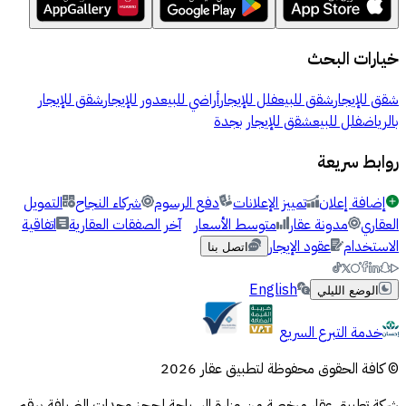
خيارات البحث
شقق للإيجار
شقق للبيع
فلل للإيجار
أراضي للبيع
دور للإيجار
شقق للإيجار
بالرياض
فلل للبيع
شقق للإيجار بجدة
روابط سريعة
إضافة إعلان
تمييز الإعلانات
دفع الرسوم
شركاء النجاح
التمويل
العقاري
مدونة عقار
متوسط الأسعار
آخر الصفقات العقارية
اتفاقية
الاستخدام
عقود الإيجار
اتصل بنا
English
الوضع الليلي
خدمة التبرع السريع
© كافة الحقوق محفوظة لتطبيق عقار 2026
شركة تطبيق عقار مرخصة من وزارة السياحة لحجز وحدات الضيافة برقم