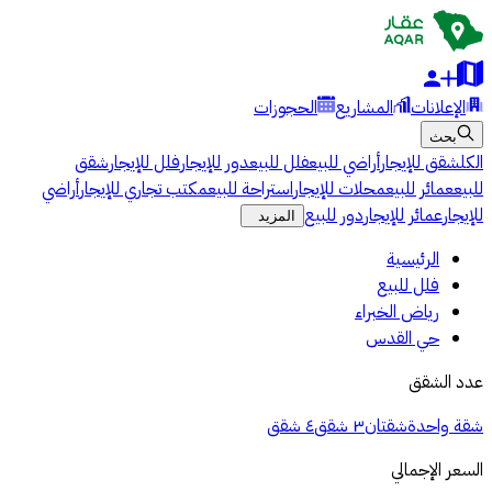
الإعلانات
المشاريع
الحجوزات
بحث
الكل
شقق للإيجار
أراضي للبيع
فلل للبيع
دور للإيجار
فلل للإيجار
شقق
للبيع
عمائر للبيع
محلات للإيجار
استراحة للبيع
مكتب تجاري للإيجار
أراضي
للإيجار
عمائر للإيجار
دور للبيع
المزيد
الرئيسية
فلل للبيع
رياض الخبراء
حي القدس
عدد الشقق
شقة واحدة
شقتان
٣ شقق
٤ شقق
السعر الإجمالي