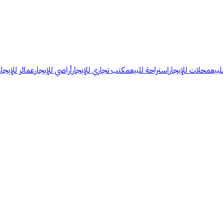
لبيع
محلات للإيجار
استراحة للبيع
مكتب تجاري للإيجار
أراضي للإيجار
عمائر للإيجار