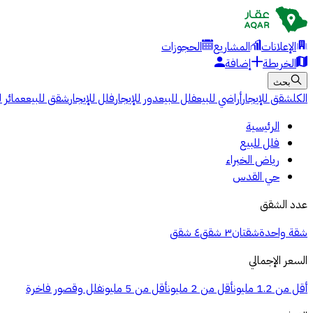
الإعلانات
المشاريع
الحجوزات
الخريطة
إضافة
بحث
الكل
شقق للإيجار
أراضي للبيع
فلل للبيع
دور للإيجار
فلل للإيجار
شقق للبيع
عمائر ل
الرئيسية
فلل للبيع
رياض الخبراء
حي القدس
عدد الشقق
شقة واحدة
شقتان
٣ شقق
٤ شقق
السعر الإجمالي
أقل من 1.2 مليون
أقل من 2 مليون
أقل من 5 مليون
فلل وقصور فاخرة