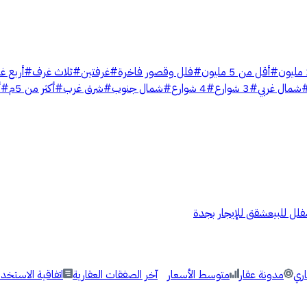
#
أقل من 5 مليون
#
فلل وقصور فاخرة
#
غرفتين
#
ثلاث غرف
#
أربع غ
شمال غربي
#
3 شوارع
#
4 شوارع
#
شمال جنوب
#
شرق غرب
#
أكثر من 5م
#
أ
فلل للبيع
شقق للإيجار بجدة
اري
مدونة عقار
متوسط الأسعار
آخر الصفقات العقارية
اتفاقية الاستخدا