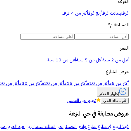
الغرف
غرفتين
ثلاث غرف
أربع غرف
أكثر من 4 غرف
المساحة
م²
العمر
أقل من 2 سنة
أقل من 5 سنة
أقل من 10 سنة
عرض الشارع
أكثر من 5م
أكثر من 10م
أكثر من 15م
أكثر من 20م
أكثر من 30م
أكثر من 50م
إظهار الفلاتر
تقييم
حي القدس
وسطاء الحي
عروض مطابقة في
حي النزهة
فيلا للبيع في شارع شارع وادي الحسنا, حي الملك سلمان بن عبد العزيز, مدي