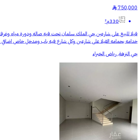
750,000
§
330م²
فيلا للبيع على شارعين حي الملك سلمان تحت فيه صاله ودورة مياه وغرفت
خدامه بحمامه الفيلا على شارعين وكل شارع فيه باب ومدخل خاص اضافي 
حي النزهة, رياض الخبراء