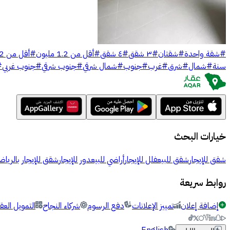
#
شقة واحدة
#
شقتان
#
٣ شقق
#
٤ شقق
#
أقل من 1.2 مليون
#
أقل من 2 مليون
سنة
#
شمال
#
شرق
#
غرب
#
جنوب
#
شمال شرقي
#
جنوب شرقي
#
جنوب غربي
#
خيارات البحث
شقق للإيجار
شقق للبيع
فلل للإيجار
أراضي للبيع
دور للإيجار
شقق للإيجار بالرياض
روابط سريعة
إضافة إعلان
تمييز الإعلانات
دفع الرسوم
شركاء النجاح
التمويل العق