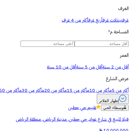
الغرف
غرفتين
ثلاث غرف
أربع غرف
أكثر من 4 غرف
المساحة
م²
العمر
أقل من 2 سنة
أقل من 5 سنة
أقل من 10 سنة
عرض الشارع
أكثر من 5م
أكثر من 10م
أكثر من 15م
أكثر من 20م
أكثر من 30م
أكثر من 50م
إظهار الفلاتر
تقييم
حي حطين
وسطاء الحي
فيلا للبيع في شارع عواد, حي حطين, مدينة الرياض, منطقة الرياض
§