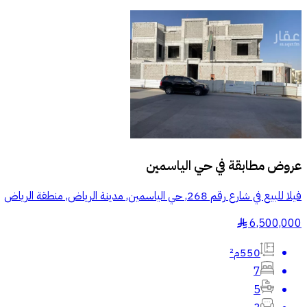
عروض مطابقة في
حي الياسمين
فيلا للبيع في شارع رقم 268, حي الياسمين, مدينة الرياض, منطقة الرياض
6,500,000
§
550م²
7
5