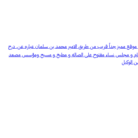
https://maps.app.goo.gl/RmL2DSTdb9 للبيع فيله في حي حطين الموسي موقع مميز جداً قريب من طريق الامير محمد بن سلمان عباره عن. درج
رجي و مجلس و صاله طعام و مجلس نساء مفتوح على الصاله و مطبخ و مسبح ومؤسس مصعد