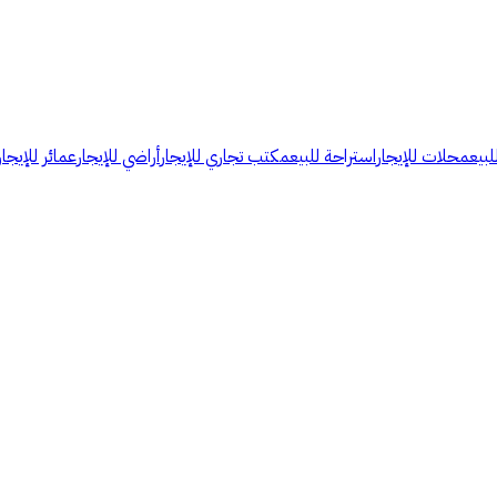
لبيع
محلات للإيجار
استراحة للبيع
مكتب تجاري للإيجار
أراضي للإيجار
عمائر للإيجار