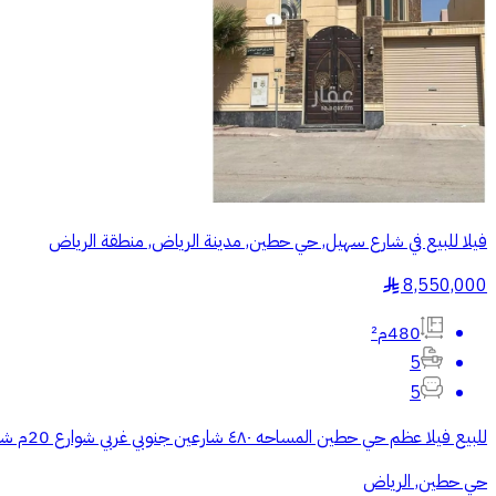
فيلا للبيع في شارع سهيل, حي حطين, مدينة الرياض, منطقة الرياض
8,550,000
§
480م²
5
5
للبيع فيلا عظم حي حطين المساحه ٤٨٠ شارعين جنوبي غربي شوارع 20م شمال حديقه حطين شمال جامع الرحمه فله فيه قبو بنا شخصي عدادين كهربا درج داخلي ودرج جانبي عظم البيع علي السوم مباشر وحصري
حي حطين, الرياض