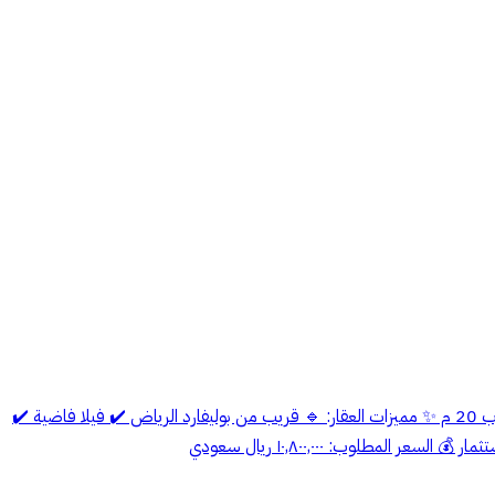
� للبيع – فيلا زاوية بحي حطين شمال الرياض نافذة على طريق ( الخير ) 📐 المساحة: 900 م² 🏠 عمر العقار: 13 سنة 🚪 الشارع: • شمال 20 م • غرب 20 م ✨ مميزات العقار: 🔹 قريب من بوليفارد الرياض ✔️ فيلا فاضية ✔️