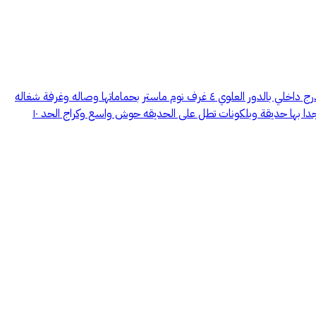
للبيع فيلا بحي حطين مووقع مميز وحي رااقي عند صاد سكوير مساحتها ٧٨٤ متر زاويه على شارعين شمالي ١٥ وغربي ١٥ عمرها ١٠ سنوات تقريبا عباره عن درج داخلي بالدور العلوي ٤ غرف نوم ماستر بحماماتها وصاله وغرفة شغاله
بحمامها وبالدور الارضي مجالس ومطبخ وصالة طعام يوجد مصعد الدور الثالث ٣ غرف نوم ودورتين مياه ويوجد غرفة سائق مع دورة مياه تصميم رااقي جدا بها حديقة وبلكونات تطل على الحديقه حوش واسع وكراج الحد ١٠