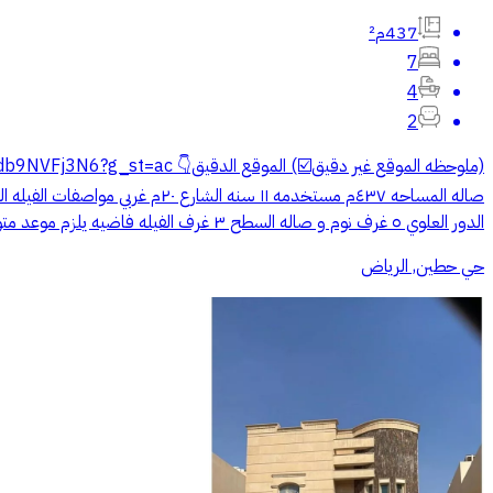
437م²
7
4
2
صاله المساحه ٤٣٧م مستخدمه ١
الدور العلوي ٥ غرف نوم و صاله السطح ٣ غرف الفيله فاضيه يلزم موعد متوفر صور السوم وصل ٥مليون و٣٠٠الف البيع ٥ مليون و٤٠٠الف عشور مباشر من الوكيل
حي حطين, الرياض