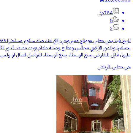
10,000,000
784م²
5
2
مليون قابل للتفاوض يمنع الوسطاء يمنع الوسطاء للتواصل اتصال او واتس (
حي حطين, الرياض