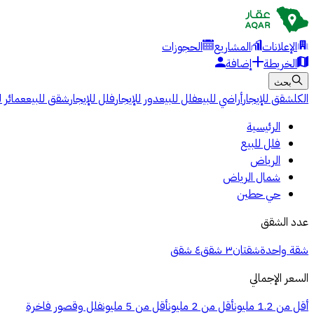
الإعلانات
المشاريع
الحجوزات
الخريطة
إضافة
بحث
الكل
شقق للإيجار
أراضي للبيع
فلل للبيع
دور للإيجار
فلل للإيجار
شقق للبيع
عمائر ل
الرئيسية
فلل للبيع
الرياض
شمال الرياض
حي حطين
عدد الشقق
شقة واحدة
شقتان
٣ شقق
٤ شقق
السعر الإجمالي
أقل من 1.2 مليون
أقل من 2 مليون
أقل من 5 مليون
فلل وقصور فاخرة