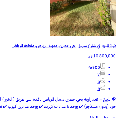
فيلا للبيع في شارع سهيل, حي حطين, مدينة الرياض, منطقة الرياض
10,800,000
§
900م²
7
5
5
حرة (بدون مستأجر) ✔️ يوجد ٤ عدادات كهرباء ✔️ يوجد عدادين كهرب ✔️ تصميم مناسب للمستثمرين ✔️ موقع مميز على زاوية ✔️ قابلة للتجديد أو الاستثمار 💰 السعر المطلوب: ١٠,٨٠٠,٠٠٠ ريال سعودي
حي حطين, الرياض