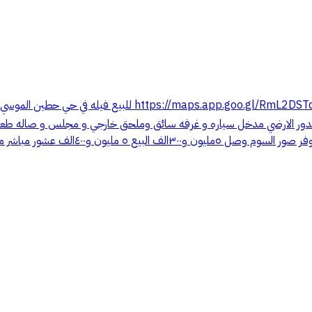
(ملوحظه الموقع غير دقيق☑️) الموقع الدقيق👇 NVFj3N6?g_st=ac
١ سنه الشارع ٢٠م غربي مواصفات الفيله الدور الارضي مدخل سياره و غرفه سائق وملحق خا