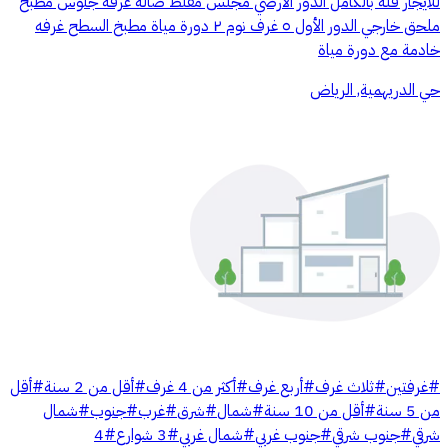
للايجار فلة بالكامل الدور الأرضي مجلس مقلط صاله غرفة جلوس مطبخ
ملحق خارجي الدور الأول ٥ غرف نوم ٢ دورة مياة مطبخ السطح غرفه
خادمة مع دورة مياة
حي الدريهمية, الرياض
#
غرفتين
#
ثلاث غرف
#
أربع غرف
#
أكثر من 4 غرف
#
أقل من 2 سنة
#
أقل
من 5 سنة
#
أقل من 10 سنة
#
شمال
#
شرق
#
غرب
#
جنوب
#
شمال
شرقي
#
جنوب شرقي
#
جنوب غربي
#
شمال غربي
#
3 شوارع
#
4