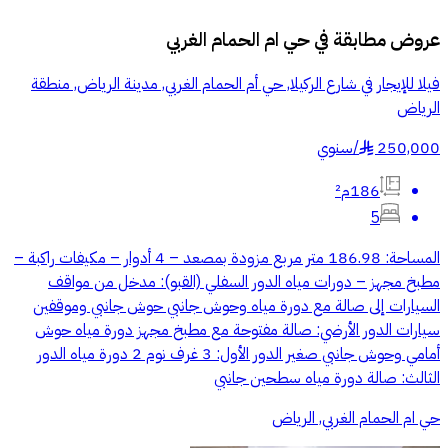
عروض مطابقة في
حي ام الحمام الغربي
فيلا للإيجار في شارع الركيلا, حي أم الحمام الغربي, مدينة الرياض, منطقة
الرياض
250,000
/
سنوي
§
186م²
5
المساحة: 186.98 متر مربع مزودة بمصعد – 4 أدوار – مكيفات راكبة –
مطبخ مجهز – دورات مياه الدور السفلي (القبو): مدخل من مواقف
السيارات إلى صالة مع دورة مياه وحوش جانبي حوش جانبي وموقفين
سيارات الدور الأرضي: صالة مفتوحة مع مطبخ مجهز دورة مياه حوش
أمامي وحوش جانبي صغير الدور الأول: 3 غرف نوم 2 دورة مياه الدور
الثالث: صالة دورة مياه سطحين جانبي
حي ام الحمام الغربي, الرياض