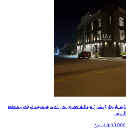
فيلا للإيجار في شارع عبدالله خضري, حي المهدية, مدينة الرياض, منطقة
الرياض
90,000
/
سنوي
§