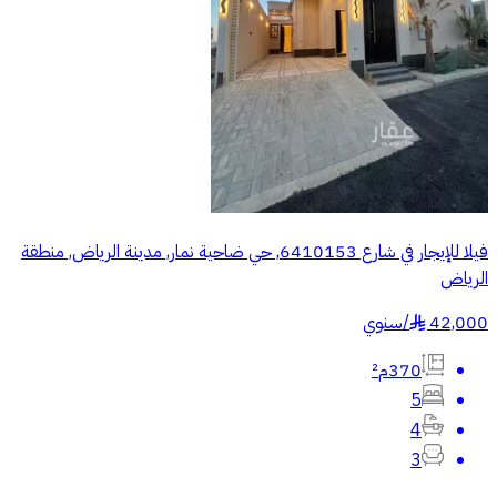
فيلا للإيجار في شارع 6410153, حي ضاحية نمار, مدينة الرياض, منطقة
الرياض
42,000
/
سنوي
§
370م²
5
4
3