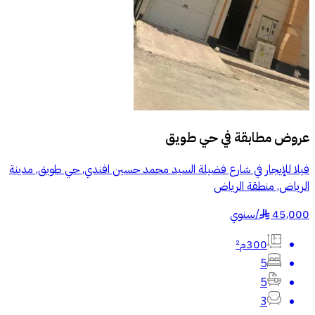
عروض مطابقة في
حي طويق
فيلا للإيجار في شارع فضيلة السيد محمد حسين افندي, حي طويق, مدينة
الرياض, منطقة الرياض
45,000
/
سنوي
§
300م²
5
5
3