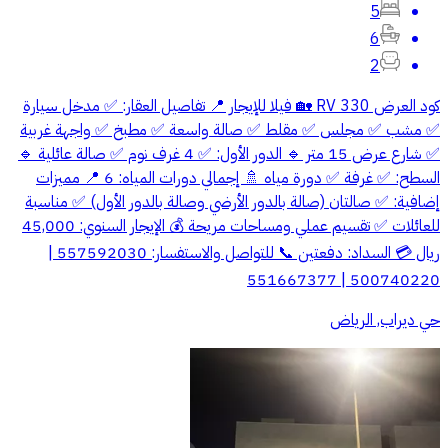
5
6
2
كود العرض RV 330 🏡 فيلا للإيجار 📍 تفاصيل العقار: ✅ مدخل سيارة
✅ مشب ✅ مجلس ✅ مقلط ✅ صالة واسعة ✅ مطبخ ✅ واجهة غربية
✅ شارع عرض 15 متر 🔹 الدور الأول: ✅ 4 غرف نوم ✅ صالة عائلية 🔹
السطح: ✅ غرفة ✅ دورة مياه 🚿 إجمالي دورات المياه: 6 📍 مميزات
إضافية: ✅ صالتان (صالة بالدور الأرضي وصالة بالدور الأول) ✅ مناسبة
للعائلات ✅ تقسيم عملي ومساحات مريحة 💰 الإيجار السنوي: 45,000
ريال 💳 السداد: دفعتين 📞 للتواصل والاستفسار: 557592030 |
500740220 | 551667377
حي ديراب, الرياض