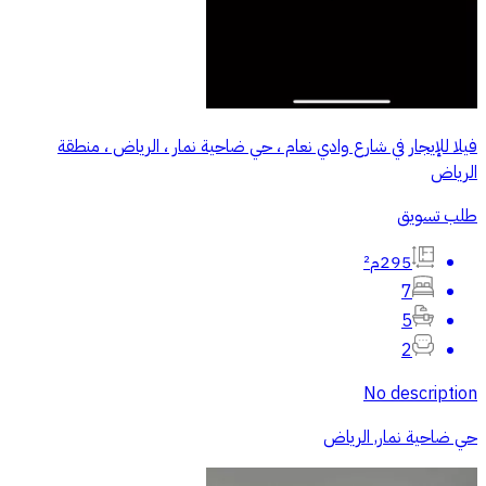
فيلا للإيجار في شارع وادي نعام ، حي ضاحية نمار ، الرياض ، منطقة
الرياض
طلب تسويق
295م²
7
5
2
No description
حي ضاحية نمار, الرياض