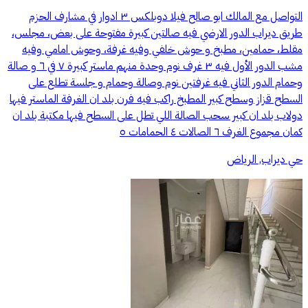
التواصل مع المالك ابو صالح فيلا دوبلكس ٣ ادوار في مشارف الحزم
طريق ديراب الدور الارضي فيه صالتين كبيرة مفتوحة على بعض، مجلس،
مقلط، حمامين، مطبخ و حوش خلفي وفيه غرفة، وحوش امامي وفيه
مشب الدور الأول فيه ٣ غرف نوم وحدة منهم ماستر كبيرة ٧ في ٦ و صالة
وحمام الدور الثاني فيه غرفتين نوم وصالة وحمام و جلسة تطلع على
السطح قزاز وسطح كبير المطبخ راكب فيه فرن بلد ان الغرفة الماستر فيها
دولاب بلد ان كبير سحب الصالة اللي تطل على السطح فيها مكتبة بلد ان
كمان مجموع الغرف ٦ الصالات ٤ الحمامات ٥
حي ديراب, الرياض