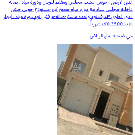
الدور الارضي : حوش-مشب-مجلس ومقلط للرجال ودورة مياه . صاله
داخليه-مجلس نساء مع دورة مياه-مطبخ كبير-مستودع-حوش خلفي
الدور العلوي ٣غرف نوم واحده ماستر-صاله-غرفتين نوم دورة مياه . إيجار
الفيلا 3500 ألاف شهرياً .
حي ضاحية نمار, الرياض