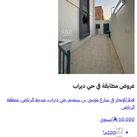
عروض مطابقة في
حي ديراب
فيلا للإيجار في شارع موسى بن سحيم, حي ديراب, مدينة الرياض, منطقة
الرياض
50,000
/
سنوي
§
200م²