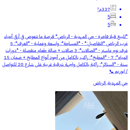
337م²
5
5
*للبيع فيلا فاخرة - حي المهدية - الرياض* فرصة ما تتعوض في أرقى أحياء
غرب الرياض *التفاصيل:* - *المساحة*: واسعة وعملية - *الغرف*: 5
غرف نوم ماستر - *الصالات*: 3 صالات + صالة طعام منفصلة - *دورات
المياه*: 7 - *المطبخ*: راكب بالكامل من أجود أنواع المطابخ + ضمان 15
سنة - *الستائر*: راكبة بالكامل واجهة شرقية غربية على شارع 20 للتواصل
/ ابوريم 📞
حي المهدية, الرياض