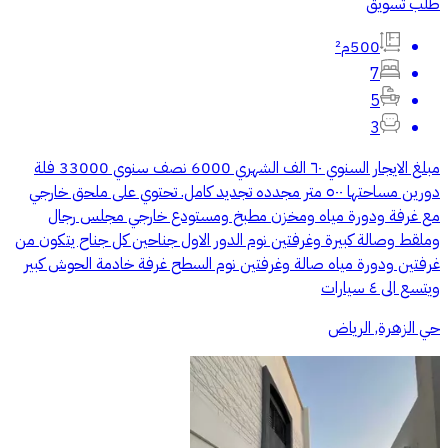
طلب تسويق
500م²
7
5
3
مبلغ الايجار السنوي ٦٠ الف الشهري 6000 نصف سنوي 33000 فلة
دورين مساحتها ٥٠٠ متر مجدده تجديد كامل. تحتوي على ملحق خارجي
مع غرفة ودورة مياه ومخزن مطبخ ومستودع خارجي مجلس رجال
وملقط وصالة كبيرة وغرفتين نوم الدور الاول جناحين كل جناح يتكون من
غرفتين ودورة مياه صالة وغرفتين نوم السطح غرفة خادمة الحوش كبير
ويتسع الى ٤ سيارات
حي الزهرة, الرياض