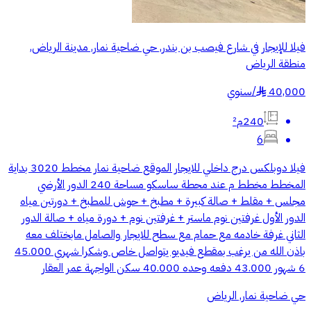
فيلا للإيجار في شارع فيصب بن بندر, حي ضاحية نمار, مدينة الرياض,
منطقة الرياض
40,000
/
سنوي
§
240م²
6
فيلا دوبلكس درج داخلي للايجار الموقع ضاحية نمار مخطط 3020 بداية
المخطط مخطط م عند محطة ساسكو مساحة 240 الدور الأرضي
مجلس + مقلط + صالة كبيرة + مطبخ + حوش للمطبخ + دورتين مياه
الدور الأول غرفتين نوم ماستر + غرفتين نوم + دورة مياه + صالة الدور
الثاني غرفة خادمه مع حمام مع سطح للايجار والصامل مابختلف معه
باذن الله من يرغب بمقطع فيديو يتواصل خاص وشكرا شهري 45.000
6 شهور 43.000 دفعه وحده 40.000 سكن الواجهة عمر العقار
حي ضاحية نمار, الرياض