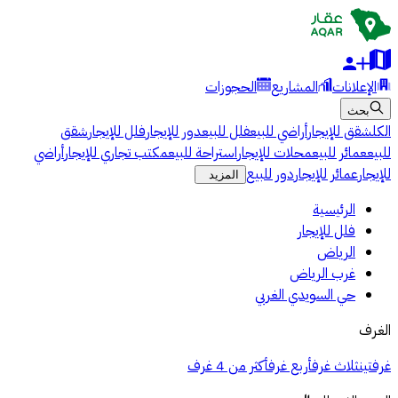
الإعلانات
المشاريع
الحجوزات
بحث
الكل
شقق للإيجار
أراضي للبيع
فلل للبيع
دور للإيجار
فلل للإيجار
شقق
للبيع
عمائر للبيع
محلات للإيجار
استراحة للبيع
مكتب تجاري للإيجار
أراضي
للإيجار
عمائر للإيجار
دور للبيع
المزيد
الرئيسية
فلل للإيجار
الرياض
غرب الرياض
حي السويدي الغربي
الغرف
غرفتين
ثلاث غرف
أربع غرف
أكثر من 4 غرف