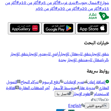
شوارع
#
شمال جنوب
#
شرق غرب
#
أكثر من 5م
#
أكثر من 10م
#
أكثر من
15م
#
أكثر من 20م
#
أكثر من 30م
#
أكثر من 50م
خيارات البحث
شقق للإيجار
شقق للبيع
فلل للإيجار
أراضي للبيع
دور للإيجار
شقق للإيجار
بالرياض
فلل للبيع
شقق للإيجار بجدة
روابط سريعة
إضافة إعلان
تمييز الإعلانات
دفع الرسوم
شركاء النجاح
التمويل
العقاري
مدونة عقار
متوسط الأسعار
آخر الصفقات العقارية
اتفاقية
الاستخدام
عقود الإيجار
اتصل بنا
English
الوضع الليلي