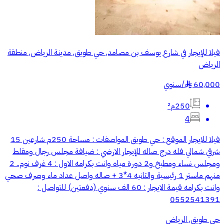
فيلا للإيجار في شارع يوسف بن مصامد, حي طويق, مدينة الرياض, منطقة
الرياض
60,000
/
سنوي
§
250م²
4
فيلا للايجار الموقع : حي طويق المواصفات : مساحة 250م شارعين 15
شرقي شمالي فله درج صاله للإيجار الارضي : ضيافة مجلس رجال ومقلط
ومجلس نساء ومطبخ و2 دورة مياه وانت بكرامه الاول : 4 غرف نوم.. 2
منهم ماستر 1 رئيسية والثانيه 4*3 + صاله واصل عداد ماء وصرف صحي
وانت بكرامه قيمة الايجار : 60 الف سنوي (دفعتين) للتواصل :
0552541391
حي طويق, الرياض