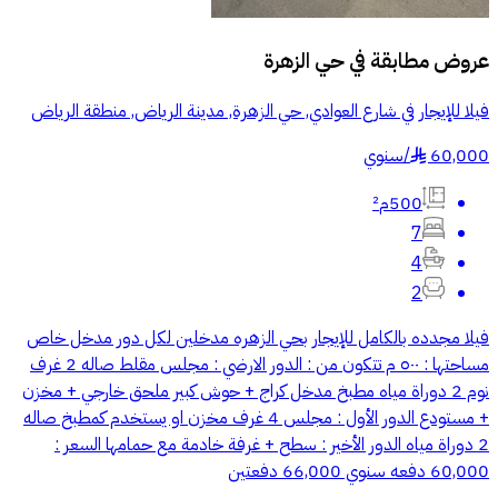
عروض مطابقة في
حي الزهرة
فيلا للإيجار في شارع العوادي, حي الزهرة, مدينة الرياض, منطقة الرياض
60,000
/
سنوي
§
500م²
7
4
2
فيلا مجدده بالكامل للإيجار بحي الزهره مدخلين لكل دور مدخل خاص
مساحتها : ٥٠٠ م تتكون من : الدور الارضي : مجلس مقلط صاله 2 غرف
نوم 2 دوراة مياه مطبخ مدخل كراج + حوش كبير ملحق خارجي + مخزن
+ مستودع الدور الأول : مجلس 4 غرف مخزن او يستخدم كمطبخ صاله
2 دوراة مياه الدور الأخير : سطح + غرفة خادمة مع حمامها السعر :
60,000 دفعه سنوي 66,000 دفعتين