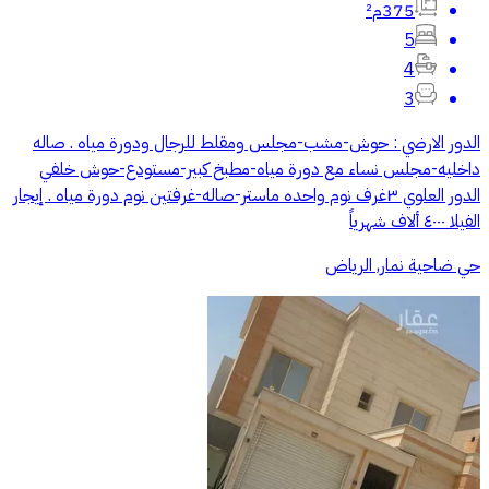
375م²
5
4
3
الدور الارضي : حوش-مشب-مجلس ومقلط للرجال ودورة مياه . صاله
داخليه-مجلس نساء مع دورة مياه-مطبخ كبير-مستودع-حوش خلفي
الدور العلوي ٣غرف نوم واحده ماستر-صاله-غرفتين نوم دورة مياه . إيجار
الفيلا ٤٠٠٠ ألاف شهرياً
حي ضاحية نمار, الرياض