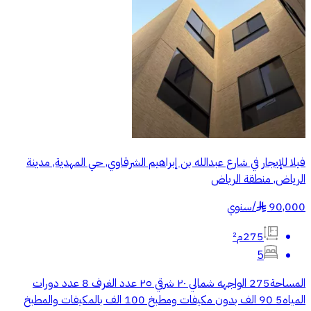
فيلا للإيجار في شارع عبدالله بن إبراهيم الشرقاوي, حي المهدية, مدينة
الرياض, منطقة الرياض
90,000
/
سنوي
§
275م²
5
المساحة275 الواجهه شمالي ٢٠ شرقي ٢٥ عدد الغرف 8 عدد دورات
المياه5 90 الف بدون مكيفات ومطبخ 100 الف بالمكيفات والمطبخ