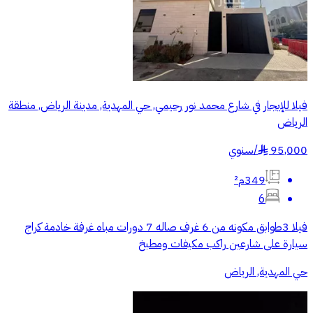
فيلا للإيجار في شارع محمد نور رحيمي, حي المهدية, مدينة الرياض, منطقة
الرياض
95,000
/
سنوي
§
349م²
6
فيلا 3طوابق مكونه من 6 غرف صاله 7 دورات مباه غرفة خادمة كراج
سيارة على شارعين راكب مكيفات ومطبخ
حي المهدية, الرياض