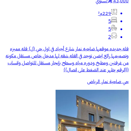
43,000
/
سنوي
§
229م²
5
5
2
فله جديده موقعها ضاحيه نمار شارع أجياد في اول حي (ل) فله مميزه
وتصميمها رائع ايضن توجد في الفله شقه لها مدخل خاص مستقل مكونه
من غرفتين ومطبخ ودوره مياه وسطح بإيجار مستقل للتواصل واتساب
((الرقم يظهر عند الضغط على اتصال))
حي ضاحية نمار, الرياض