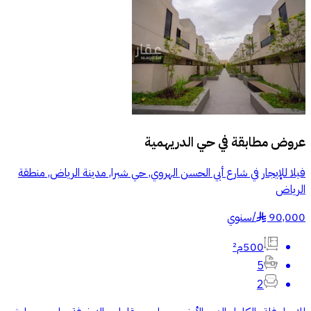
عروض مطابقة في
حي الدريهمية
فيلا للإيجار في شارع أبي الحسن الهروي, حي شبرا, مدينة الرياض, منطقة
الرياض
90,000
/
سنوي
§
500م²
5
2