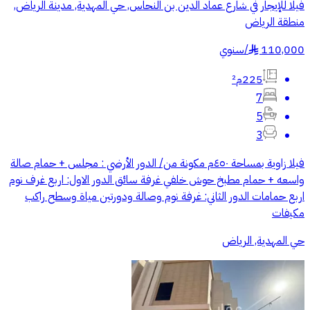
فيلا للإيجار في شارع عماد الدين بن النحاس, حي المهدية, مدينة الرياض,
منطقة الرياض
110,000
/
سنوي
§
225م²
7
5
3
فيلا زاوية بمساحة ٤٥٠م مكونة من/ الدور الأرضي : مجلس + حمام صالة
واسعه + حمام مطبخ حوش خلفي غرفة سائق الدور الاول: اربع غرف نوم
اربع حمامات الدور الثاني: غرفة نوم وصالة ودورتين مياة وسطح راكب
مكيفات
حي المهدية, الرياض