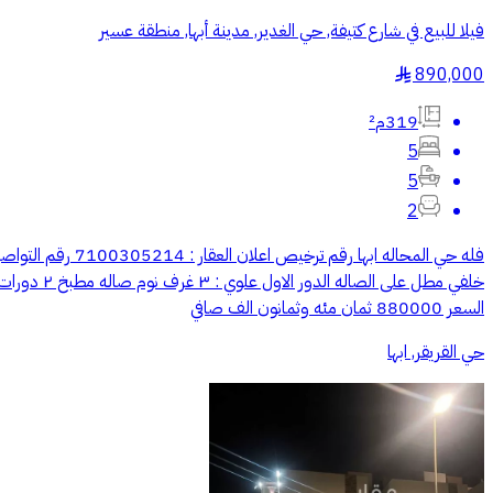
فيلا للبيع في شارع كتيفة, حي الغدير, مدينة أبها, منطقة عسير
890,000
§
319م²
5
5
2
السعر 880000 ثمان مئه وثمانون الف صافي
حي القريقر, ابها