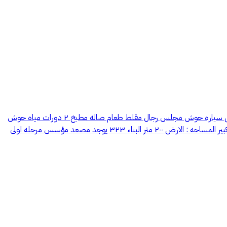
فله حي المحاله ابها رقم ترخيص اعلان العقار : 7100305214 رقم التواصل : ((الرقم يظهر عند الضغط على اتصال)) وصف الفيلا : الدور الأرضي : مدخل سياره حوش مجلس رجال مقلط طعام صاله مطبخ ٢ دورات مياه حوش
خلفي مطل على الصاله الدور الاول علوي : ٣ غرف نوم صاله مطبخ ٢ دورات مياه الدور الثاني : ٢ غرف نوم ماستر صاله غرفة شغاله مع دورة مياه سطح كبير المساحه : الارض ٢٠٠ متر البناء ٣٢٣ يوجد مصعد مؤسس مرحله اولى