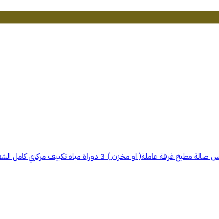
راة مياه تكييف مركزي كامل الشقة، مواقف خاصة لسكان العمارة