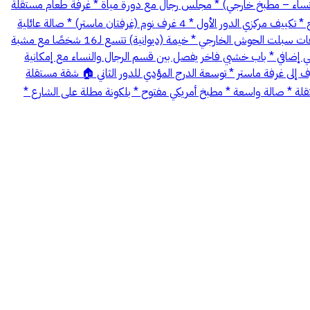
 الأقمر 🛣️ عرض الشارع: 15 متر المساحة : 350 م الدور الأرضي * 3 مداخل مستقلة (رجال – نساء – مطبخ خارجي) * مجلس رجال مع دورة مياة * غرفة طعام مستقلة
* مجلس نساء واسع مع دورة مياه وطاولة طعام * مطبخان (داخلي + خارجي) * غرفة عاملة مع دورة مياة * غرفة غسيل * مستودع مخفي أسفل الدرج * تكييف مركزي الدور الأول * 4 غرف نوم (غرفتان ماستر) * صالة عائلية
واسعة * تكييف مركزي الدور الثاني * 4 غرف نوم (3 منها ماستر) * صالة جلوس * مطبخ أمريكي * بلكونة مطلة * حمام. * منور للصعود إلى السطح * مكيفات سبلت الحوش الخارجي * خيمة (ديوانية) تتسع لـ16 شخصًا مع مشبة
جي إضافي * باب خشبي فاخر يفصل بين قسم الرجال والنساء مع إمكانية
إلى غرفة ماستر * توسعة الدرج المؤدي للدور الثاني 🏠 شقة مستقلة
نوم (غرفتان ماستر) * غرفة ثالثة بدورة مياه مستقلة * صالة واسعة * مطبخ أمريكي مفتوح * بلكونة مطلة على الشارع *