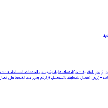
قية
معرض