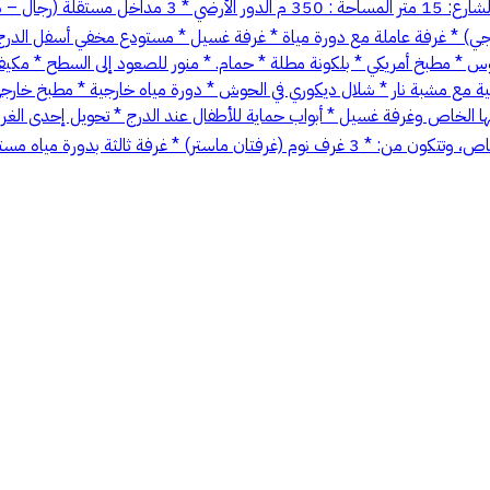
للعائلات الكبيرة. 📍 الموقع: حي اليرموك – شارع علي بن
رجية مع مشبة نار * شلال ديكوري في الحوش * دورة مياه خارجية * مطبخ خار
الخاص وغرفة غسيل * أبواب حماية للأطفال عند الدرج * تحويل إحدى الغرف 
مضافة في السطح تم استغلال السطح بإضافة شقة مستقلة بمدخل ودرج خاص، وتتكون من: * 3 غرف 