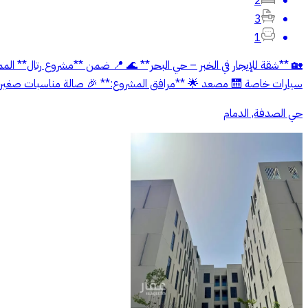
2
3
1
🏡 **شقة للإيجار في الخبر – حي البحر** 🌊 📍 ضمن **مشروع رتال** ال
سيارات خاصة 🛗 مصعد 🌟 **مرافق المشروع:** 🎉 صالة مناسبات صغيرة 🧸 صالة ألعاب للأطفال 🌿 استراحة مريحة 🌳 حديقة صغيرة 📞 للمزيد من التفاصيل أو لتحديد موعد للمعاينة، يرجى التواصل.
حي الصدفة, الدمام