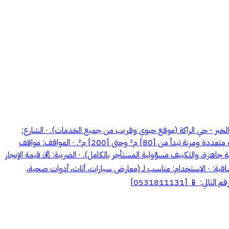
: الخبر - حي الراكة (موقع حيوي وقريب من جميع الخدمات). · الشارع:
تجاري رئيسي مزدحم بحركة السيارات والمشاة على مدار الساعة. · الواجهة: زجاج كامل (Full Glass) لعرض مثالي للمنتجات. · المساحات المتاحة: خيارات متعددة ومرنة تبدأ من [80] م² وحتى [200] م². · المواقف: مواقف
 جاهزة، والتكييف مسؤولية المستأجر بالكامل). · الضريبة: 💰 قيمة الإيجار
حسب الأنظمة الرسمية. --- 📋 تفاصيل إضافية: · الاستخدام: مناسب لـ (معارض سيارات، أثاث، أدوات صحية،
 [0531811131]