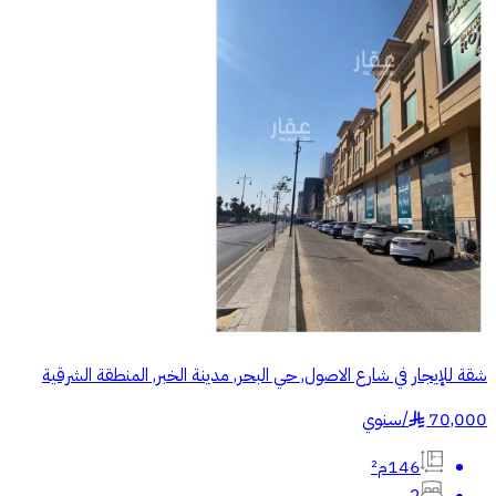
شقة للإيجار في شارع الاصول, حي البحر, مدينة الخبر, المنطقة الشرقية
70,000
/
سنوي
§
146م²