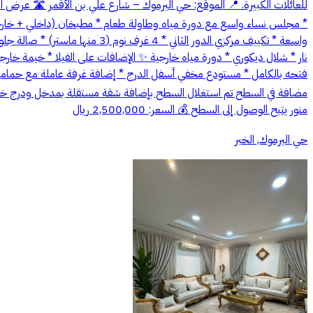
نار * شلال ديكوري * دورة مياه خارجية ✨ الإضافات على الفيلا * خيمة خا
فتحه بالكامل * مستودع مخفي أسفل الدرج * إضافة غرفة عاملة مع حمامها 
منور يتيح الوصول إلى السطح 💰 السعر: 2,500,000 ريال
حي اليرموك, الخبر