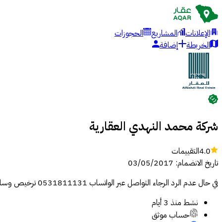
الإعلانات
المشاريع
الحجوزات
الخريطة
إضافة
شركة محمد النهدي العقارية
4.0
التقييمات
تاريخ الانضمام
:
03/05/2017
في حال عدم الرد الرجاء التواصل عبر الواتساب 0531811131 ترخيص وساطة و تسويق عقاري رقم (1200006739) رقم المعلن في الهيئة العامة للعقار: 0538826868
نشط
منذ 3 أيام
حساب موثق