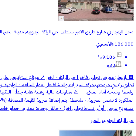
محل للإيجار في شارع طريق الامير سلطان, حي الراكة الجنوبية, مدينة الخبر, ا
186,000
/
سنوي
§
9,186م²
30م
🏢 للإيجار: معرض تجاري فاخر | حي الراكة - الخبر 📍 موقع استراتيجي على ش
واسعة ومتاحة أمام المبنى. --- ⚠️ معلومات مالية وفنية هامة جداً: · التكيي
مستودع عرض، أو أي نشاط تجاري آخر). · حالة الوحدة: ممتازة،، حمام خاص. --- 📞
حي الراكة الجنوبية, الخبر