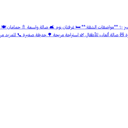
مميز ✨ **مواصفات الشقة:** 🛏️ غرفتان نوم 🛋️ صالة واسعة 🚿 حمامان 