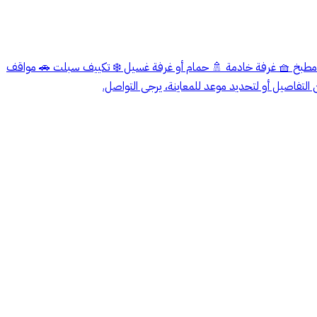
️ مطبخ 🧺 غرفة خادمة 🚿 حمام أو غرفة غسيل ❄️ تكييف سبلت 🚗 مواقف