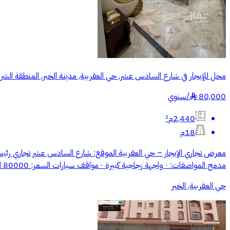
محل للإيجار في شارع السادس عشر, حي العقربية, مدينة الخبر, المنطقة الشر
80,000
/
سنوي
§
2,440م²
18م
مدمج المواصفات: · واجهة زجاجية كبيرة · مواقف سيارات السعر: 80000 الف – يُرجى الاتصال للمعاينة. للاستفسار: ((الرقم يظهر عند الضغط على اتصال))
حي العقربية, الخبر