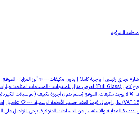
لمنطقة الشرقية
ارع تجاري رئيسي | واجهة كاملة | بدون مكيفات--- ✨ أبرز المزايا: · الموقع
ف: ❌ لا يوجد مكيفات. الموقع يُسلم بدون أجهزة تكييف (التوصيلات الكهربائية
المذكورة لا تشمل الضريبة. · ملاحظة: يتم إضافة ضريبة القيمة المضافة (VAT 15%) على إجمالي قيمة العقد 
 للمعاينة والاستفسار عن المساحات المتوفرة: يرجى التواصل على الرقم التالي: 