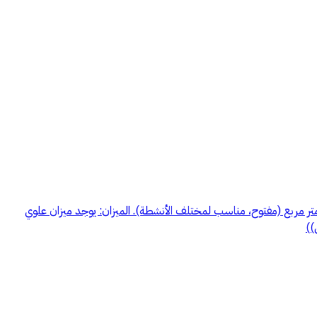
 تجاري الإيجار – حي العقربية الموقع: شارع السادس عشر تجاري رئيسي في حي العقربية – حركة عملاء عالية وقرب من الخدمات. المساحة: 133 متر مربع (مفتوح، مناسب لمختلف الأنشطة). الميزان: يوجد ميزان علوي