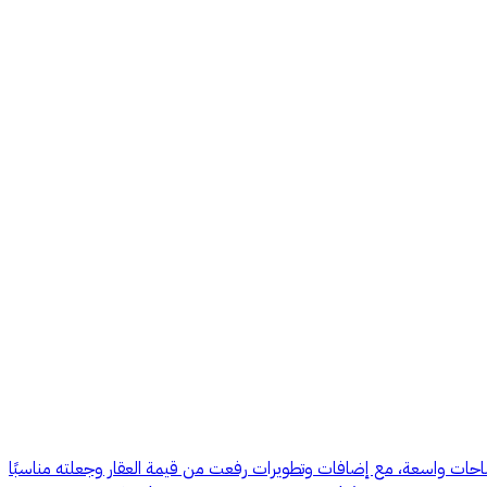
مساحات واسعة، مع إضافات وتطويرات رفعت من قيمة العقار وجعلته مناسبًا