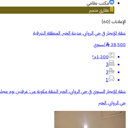
مكتب نظامي
عقاري متميز
الإعلانات
(
60
)
شقة للإيجار في حي الروابي, مدينة الخبر, المنطقة الشرقية
38,500
/
سنوي
§
1,200م²
3
3
1
شقة للإيجار السنوي في حي الروابي، الخبر الشقة مكونة من: غرفتين نوم مجلس صالة مطبخ غرفة عاملة( او مخزن ) 3 دو
حي الروابي, الخبر