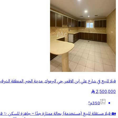
فيلا للبيع في شارع علي ابن الاقمر, حي اليرموك, مدينة الخبر, المنطقة الشرقي
2,500,000
§
350م²
🏡 فيلا مستقلة للبيع (مستخدمة) بحالة ممتازة جدًا – جاهزة للسكن ✨ فرص