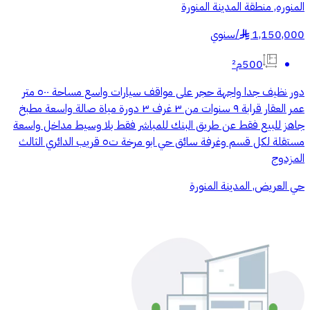
المنوره, منطقة المدينة المنورة
1,150,000
/
سنوي
§
500م²
دور نظيف جدا واجهة حجر على مواقف سيارات واسع مساحة ٥٠٠ متر
عمر العقار قرابة ٩ سنوات من ٣ غرف ٣ دورة مياة صالة واسعة مطبخ
جاهز للبيع فقط عن طريق البنك للمباشر فقط بلا وسيط مداخل واسعة
مستقلة لكل قسم وغرفة سائق حي ابو مرخة ت٥ قريب الدائري الثالث
المزدوج
حي العريض, المدينة المنورة