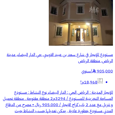
مستودع للإيجار في شارع سعد بن عبيد الاوسي, حي الدار البيضاء, مدينة
الرياض, منطقة الرياض
905,000
/
سنوي
§
18,968م²
للإيجار المدينة : الرياض الحي : الدار البيضاء نوع النشاط : مستودع
المساحة التخزينية للمستودع / 3294م2 منطقة مفتوحة . منطقة تحميل
و تنزيل مع عدد 2 باب كراج الايجار / 905.000 ريال • مصرح من الدفاع
المدني مستودع خطورة عادية , يمكن تعديلها حسب النشاط حيث