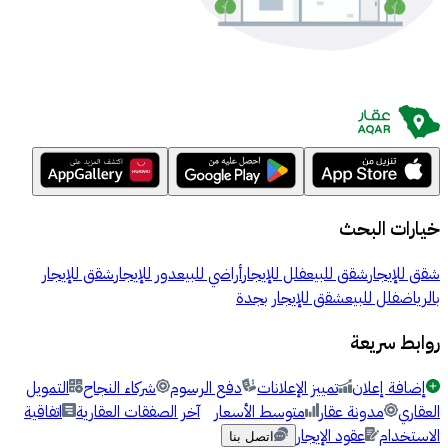
خيارات البحث
شقق للإيجار
شقق للبيع
فلل للإيجار
أراضي للبيع
دور للإيجار
شقق للإيجار
بالرياض
فلل للبيع
شقق للإيجار بجدة
روابط سريعة
إضافة إعلان
تمييز الإعلانات
دفع الرسوم
شركاء النجاح
التمويل
العقاري
مدونة عقار
متوسط الأسعار
آخر الصفقات العقارية
اتفاقية
الاستخدام
عقود الإيجار
اتصل بنا