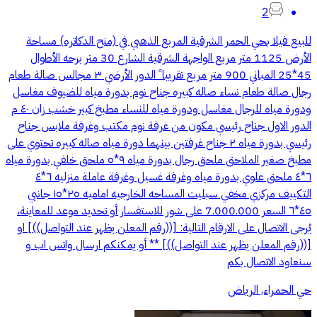
2
للبيع فيلا بحي الحمر الشرقية المربع الذهبي في (منح الدكاتره) مساحة
الأرض 1125 متر مربع ‏الواجهة الشرقية ‏الشارع 30 متر برحه الأطوال
45*25 المباني 900 متر مربع تقريبا ً الدور الأرضي ٣ مجالس صالة طعام
رجال صالة طعام نساء صاله كبيره جناح نوم بدورة مياه للضيوف مغاسل
ودورة مياه للرجال مغاسل ودورة مياه للنساء مطبخ كبير خشب زان ٤٠ م
الدور الاول جناح رئيسي مكون من غرفة نوم مكتب وغرفة ملابس جناح
رئيسي بدورة مياه ٢ جناح غرفتين بينهما دورة مياه صاله كبيره تحتوي على
مطبخ صغير الملاحق ملحق رجال بدورة مياه ٩*٥ ملحق خلفي بدورة مياه
٦*٤ ملحق علوي بدورة مياه وغرفة غسيل وغرفة عاملة منزليه ٦*٤
التكييف مركزي مخفي سبليت المساحه الخارجيه اماميه ٢٥*١٥ جانبي
٤٥*٦ السعر 7.000.000 على شور للاستفسار أو تحديد موعد للمعاينة،
يُرجى الاتصال على الارقام التالية: [((رقم المعلن يظهر عند التواصل))] او
[((رقم المعلن يظهر عند التواصل))] ** أو يمكنكم ارسال واتس اب و
سنعاود الاتصال بكم
حي الحمراء, الرياض