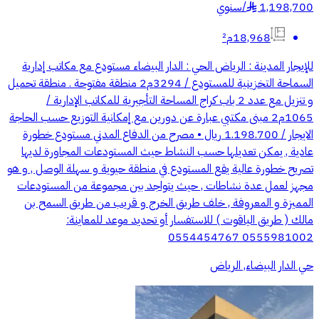
1,198,700
/
سنوي
§
18,968م²
للإيجار المدينة : الرياض الحي : الدار البيضاء مستودع مع مكاتب إدارية
السماحة التخزينية للمستودع / 3294م2 منطقة مفتوحة . منطقة تحميل
و تنزيل مع عدد 2 باب كراج المساحة التأجيرية للمكاتب الإدارية /
1065م2 مبنى مكتبي عبارة عن دورين مع إمكانية التوزيع حسب الحاجة
الايجار / 1.198.700 ريال • مصرح من الدفاع المدني مستودع خطورة
عادية , يمكن تعديلها حسب النشاط حيث المستودعات المجاورة لديها
تصريح خطورة عالية يقع المستودع في منطقة حيوية و سهلة الوصل , و هو
مجهز لعمل عدة نشاطات , حيث يتواجد بين مجموعة من المستودعات
المميزة و المعروفة , خلف طريق الخرج و قريب من طريق السمح بن
مالك ( طريق الياقوت ) للاستفسار أو تحديد موعد للمعاينة:
0555981002 0554454767
حي الدار البيضاء, الرياض