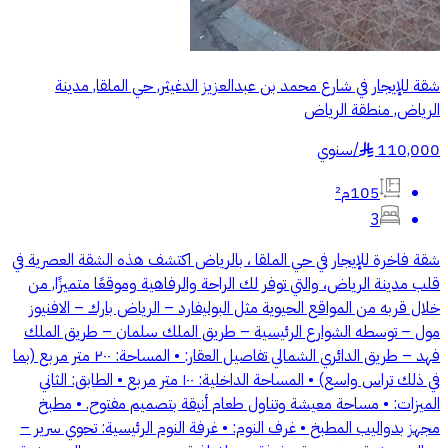
شقة للإيجار في شارع محمد بن عبدالعزيز الدغيثر, حي الملقا, مدينة
الرياض, منطقة الرياض
110,000
/
سنوي
§
105م²
3
شقة فاخرة للإيجار في حي الملقا ، بالرياض اكتشف هذه الشقة العصرية في
قلب مدينة الرياض، والتي توفر لك الراحة والرفاهية وموقعًا متميزًا, من
خلال قربه من المواقع الحيوية مثل البوليفارد – الرياض بارك – الافنيوز
مول – توسطه الشوارع الرئيسية – طريق الملك سلمان – طريق الملك
فهد – طريق الدائري الشمالي تفاصيل العقار: • المساحة: ٢٠٠ متر مربع (بما
في ذلك تراس واسع) • المساحة الداخلية: ١٠٠ متر مربع • الطابق: الثاني
الميزات: • مساحة معيشة وتناول طعام أنيقة بتصميم مفتوح. • مطبخ
مجهز بدواليب المطبخ • غرف النوم: • غرفة النوم الرئيسية: تحوي سرير –