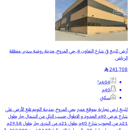
أرض للبيع في شارع التعاون 4, حي المروج, مدينة روضه سدير, منطقة
الرياض
241,708
§
604م²
40م
سكني
للبيع ارض تجارية بموقع مميز بحي المروج بمدينة التويم تقع الأرض على
شارع عرض 40م الحدود و الاطوال حسب التالي من الشمال جار بطول
21م من الجنوب شارع 40م بطول 21م من الشرق جار بطول 29.58م