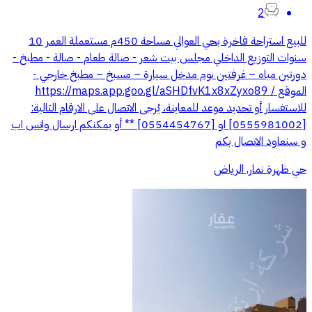
2
للبيع استراحة فاخرة بحي العوالي مساحة 450م مستعملة العمر 10
سنوات التوزيع الداخلي مجلس بيت شعر - صالة طعام - صالة - مطبخ -
دورتين مياه – غرفتين نوم مدخل سيارة – مسبخ – مطبخ خارجي -
الموقع / https://maps.app.goo.gl/aSHDfvK1x8xZyxo89
للاستفسار أو تحديد موعد للمعاينة، يُرجى الاتصال على الارقام التالية:
[0555981002] او [0554454767] ** أو يمكنكم ارسال واتس اب
و سنعاود الاتصال بكم
حي ظهرة نمار, الرياض