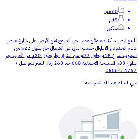
660م²
15م
سكني
للبيع ارض سكنية بموقع مميز بحي المروج تقع الأرض على شارع عرض
15م الحدود و الاطوال حسب التالي من الشمال جار بطول 22م من
الجنوب شارع 15م بطول 22م من الشرق جار بطول 30م من الغرب جار
بطول 30م المساحة الاجمالية 660 حد 260 ريال للمتر للتواصل /
0556454767
حي الملك عبدالله, المجمعة