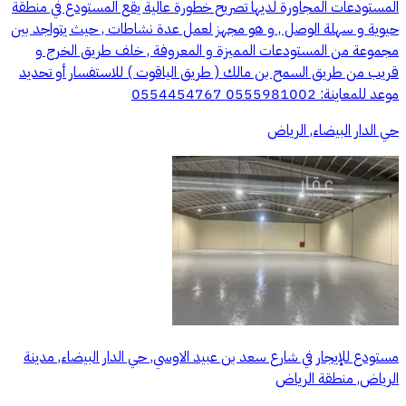
المستودعات المجاورة لديها تصريح خطورة عالية يقع المستودع في منطقة
حيوية و سهلة الوصل , و هو مجهز لعمل عدة نشاطات , حيث يتواجد بين
مجموعة من المستودعات المميزة و المعروفة , خلف طريق الخرج و
قريب من طريق السمح بن مالك ( طريق الياقوت ) للاستفسار أو تحديد
موعد للمعاينة: 0555981002 0554454767
حي الدار البيضاء, الرياض
مستودع للإيجار في شارع سعد بن عبيد الاوسي, حي الدار البيضاء, مدينة
الرياض, منطقة الرياض