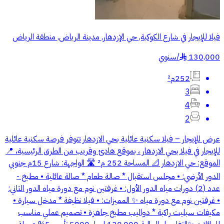
فيلا للإيجار في شارع الكوكبة, حي الإزدهار, مدينة الرياض, منطقة الرياض
130,000
/
سنوي
§
252م²
3
4
2
عرض للإيجار – فيلا سكنية عائلية بحي الازدهار تتوفر فرصة سكنية عائلية
للإيجار في فيلا بحي الازدهار ، بموقع هادئ وقريب من الطرق الرئيسية، 📍
الموقع: حي الازدهار 📐 المساحة 252 م² 🛣️ الواجهة: شارع 15م جنوبي
الدور الأرضي: • مجلس استقبال * صالة طعام * صالة عائلية • مطبخ -
عدد (2) دورات مياه الدور الأول: • غرفتين نوم مع دورة مياه الدور الثاني:
• غرفتين نوم مع دورة مياه ✨ المميزات: • فيلا نظيفة * مدخل سيارة •
مكيفات سبليت راكبة * دواليب مطبخ جاهزة • تصميم عملي مناسب