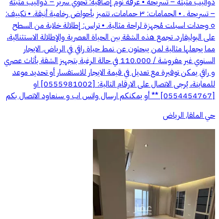
دواليب مثبتة – تسريحة • غرفة نوم إضافية: تحوي سرير – دواليب مثبتة
– تسريحة . • الحمامات: ٣ حمامات، تتميز بأحواض رخامية أنيقة. • تكييف:
٥ وحدات اسبلت مُجهزة لراحة مثالية. • تراس: إطلالة خلابة من السطح
على البوليفارد. تجمع هذه الشقة بين الحياة العصرية والإطلالة الاستثنائية،
مما يجعلها مثالية لمن يبحثون عن نمط حياة راقي في الرياض. الايجار
السنوي غير مفروشة / 110.000 في حالة الرغبة بتجهيز الشقة بأثاث عصري
و راقي يمكن توفيرة مع تعديل في قيمة الايجار للاستفسار أو تحديد موعد
للمعاينة، يُرجى الاتصال على الارقام التالية: [0555981002] او
[0554454767] ** أو يمكنكم ارسال واتس اب و سنعاود الاتصال بكم
حي الملقا, الرياض