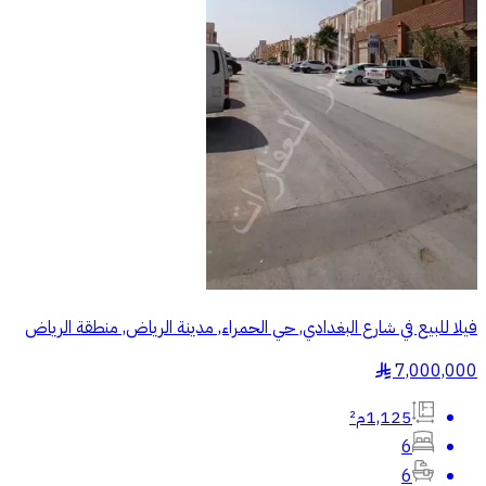
فيلا للبيع في شارع البغدادي, حي الحمراء, مدينة الرياض, منطقة الرياض
7,000,000
§
1,125م²
6
6