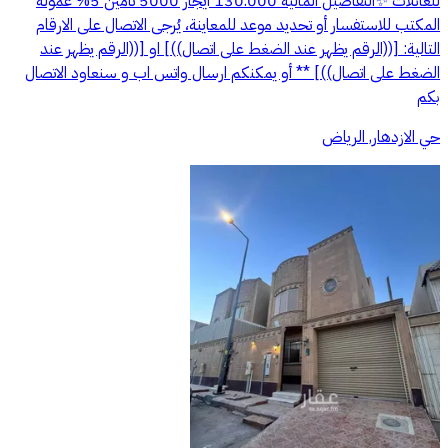
للعائلات ✨التفاصيل المالية 130.000 ايجار 5000 تأمين 5% عمولة
المكتب للاستفسار أو تحديد موعد للمعاينة، يُرجى الاتصال على الارقام
التالية: [((الرقم يظهر عند الضغط على اتصال))] او [((الرقم يظهر عند
الضغط على اتصال))] ** أو يمكنكم ارسال واتس اب و سنعاود الاتصال
بكم
حي الازدهار, الرياض