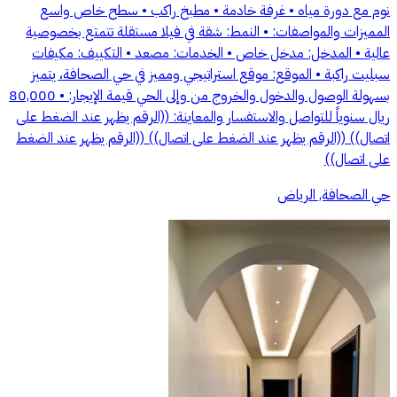
نوم مع دورة مياه • غرفة خادمة • مطبخ راكب • سطح خاص واسع
المميزات والمواصفات: • النمط: شقة في فيلا مستقلة تتمتع بخصوصية
عالية • المدخل: مدخل خاص • الخدمات: مصعد • التكييف: مكيفات
سبليت راكبة • الموقع: موقع استراتيجي ومميز في حي الصحافة، يتميز
بسهولة الوصول والدخول والخروج من وإلى الحي قيمة الإيجار: • 80,000
ريال سنوياً للتواصل والاستفسار والمعاينة: ((الرقم يظهر عند الضغط على
اتصال)) ((الرقم يظهر عند الضغط على اتصال)) ((الرقم يظهر عند الضغط
على اتصال))
حي الصحافة, الرياض