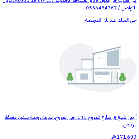
من الغرب جار بطول 28م المساحة الاجمالية 604.27 حد 250.000ريال
للتواصل / 0556454767
حي الملك عبدالله, المجمعة
أرض للبيع في شارع المروج 141, حي المروج, مدينة روضه سدير, منطقة
الرياض
171,600
§