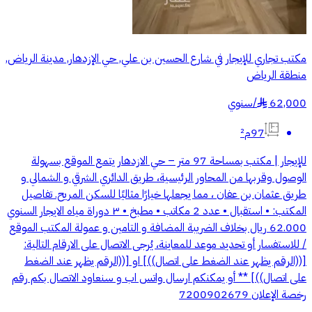
مكتب تجاري للإيجار في شارع الحسين بن علي, حي الإزدهار, مدينة الرياض,
منطقة الرياض
62,000
/
سنوي
§
97م²
للإيجار | مكتب بمساحة 97 متر – حي الازدهار يتمع الموقع بسهولة
الوصول وقربها من المحاور الرئيسية، طريق الدائري الشرقي و الشمالي و
طريق عثمان بن عفان ، مما يجعلها خيارًا مثاليًا للسكن المريح. تفاصيل
المكتب: • استقبال • عدد 2 مكاتب • مطبخ • ٣ دوراة مياه الايجار السنوي
62.000 ريال بخلاف الضريبة المضافة و التامين و عمولة المكتب الموقع
/ للاستفسار أو تحديد موعد للمعاينة، يُرجى الاتصال على الارقام التالية:
[((الرقم يظهر عند الضغط على اتصال))] او [((الرقم يظهر عند الضغط
على اتصال))] ** أو يمكنكم ارسال واتس اب و سنعاود الاتصال بكم رقم
رخصة الإعلان 7200902679