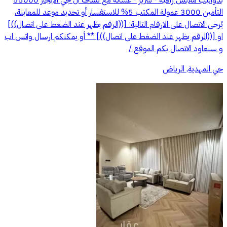
التأمين 3000 عمولة المكتب 5% للاستفسار أو تحديد موعد للمعاينة،
يُرجى الاتصال على الارقام التالية: [((الرقم يظهر عند الضغط على اتصال))]
او [((الرقم يظهر عند الضغط على اتصال))] ** أو يمكنكم ارسال واتس اب
و سنعاود الاتصال بكم الموقع /
حي المهدية, الرياض