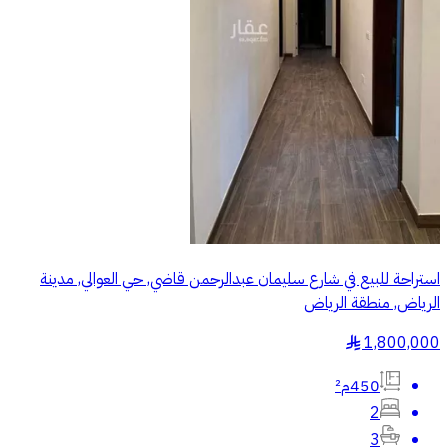
استراحة للبيع في شارع سليمان عبدالرحمن قاضي, حي العوالي, مدينة
الرياض, منطقة الرياض
1,800,000
§
450م²
2
3