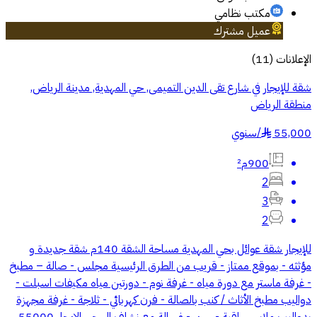
مكتب نظامي
عميل مشترك
الإعلانات
(
11
)
شقة للإيجار في شارع تقى الدين التميمى, حي المهدية, مدينة الرياض,
منطقة الرياض
55,000
/
سنوي
§
900م²
2
3
2
للإيجار شقة عوائل بحي المهدية مساحة الشقة 140م شقة جديدة و
مؤثثه - بموقع ممتاز - قريب من الطرق الرئيسية مجلس - صالة – مطبخ
- غرفة ماستر مع دورة مياه - غرفة نوم - دورتين مياه مكيفات اسبلت -
دواليب مطبخ الأثاث / كنب بالصالة - فرن كهربائي - ثلاجة - غرفة مجهزة
بدواليب ملابس راقية - سرير - غسالة مع نشاف ال جي الايجار 55000