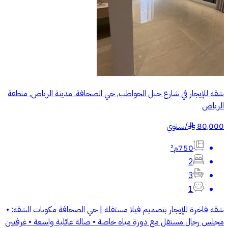
شقة للإيجار في شارع جبل الحواطب, حي الصحافة, مدينة الرياض, منطقة
الرياض
80,000
/
سنوي
§
750م²
2
3
1
شقة فاخرة للإيجار بتصميم فيلا مستقلة | حي الصحافة مكونات الشقة: •
مجلس رجال مستقل مع دورة مياه خاصة • صالة عائلية واسعة • غرفتين