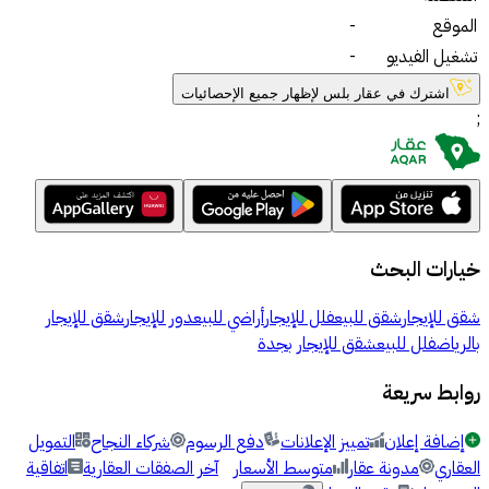
الموقع
-
تشغيل الفيديو
-
اشترك في عقار بلس لإظهار جميع الإحصائيات
;
خيارات البحث
شقق للإيجار
شقق للبيع
فلل للإيجار
أراضي للبيع
دور للإيجار
شقق للإيجار
بالرياض
فلل للبيع
شقق للإيجار بجدة
روابط سريعة
إضافة إعلان
تمييز الإعلانات
دفع الرسوم
شركاء النجاح
التمويل
العقاري
مدونة عقار
متوسط الأسعار
آخر الصفقات العقارية
اتفاقية