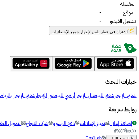
المفضلة
-
الموقع
-
تشغيل الفيديو
-
اشترك في عقار بلس لإظهار جميع الإحصائيات
;
خيارات البحث
شقق للإيجار
شقق للبيع
فلل للإيجار
أراضي للبيع
دور للإيجار
شقق للإيجار بالرياض
روابط سريعة
إضافة إعلان
تمييز الإعلانات
دفع الرسوم
شركاء النجاح
التمويل العق
English
الوضع الليلي