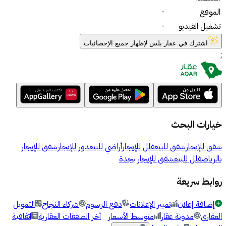
الموقع
-
تشغيل الفيديو
-
اشترك في عقار بلس لإظهار جميع الإحصائيات
;
خيارات البحث
شقق للإيجار
شقق للبيع
فلل للإيجار
أراضي للبيع
دور للإيجار
شقق للإيجار
بالرياض
فلل للبيع
شقق للإيجار بجدة
روابط سريعة
إضافة إعلان
تمييز الإعلانات
دفع الرسوم
شركاء النجاح
التمويل
العقاري
مدونة عقار
متوسط الأسعار
آخر الصفقات العقارية
اتفاقية