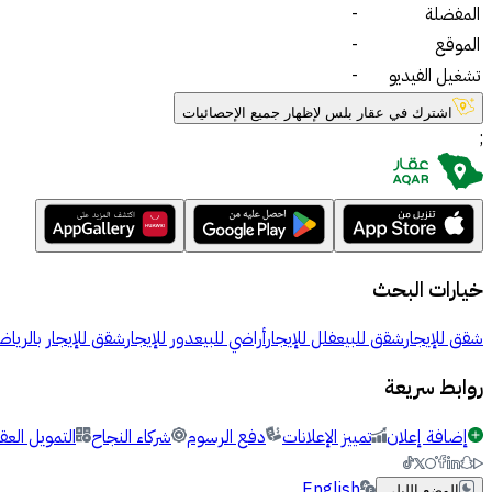
المفضلة
-
الموقع
-
تشغيل الفيديو
-
اشترك في عقار بلس لإظهار جميع الإحصائيات
;
خيارات البحث
شقق للإيجار
شقق للبيع
فلل للإيجار
أراضي للبيع
دور للإيجار
شقق للإيجار بالرياض
روابط سريعة
إضافة إعلان
تمييز الإعلانات
دفع الرسوم
شركاء النجاح
التمويل العق
English
الوضع الليلي