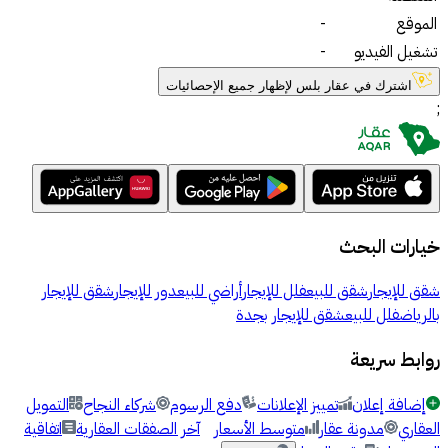
الموقع
-
تشغيل الفيديو
-
اشترك في عقار بلس لإظهار جميع الإحصائيات
;
خيارات البحث
شقق للإيجار
شقق للبيع
فلل للإيجار
أراضي للبيع
دور للإيجار
شقق للإيجار
بالرياض
فلل للبيع
شقق للإيجار بجدة
روابط سريعة
إضافة إعلان
تمييز الإعلانات
دفع الرسوم
شركاء النجاح
التمويل
العقاري
مدونة عقار
متوسط الأسعار
آخر الصفقات العقارية
اتفاقية