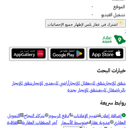
الموقع
-
تشغيل الفيديو
-
اشترك في عقار بلس لإظهار جميع الإحصائيات
;
خيارات البحث
شقق للإيجار
شقق للبيع
فلل للإيجار
أراضي للبيع
دور للإيجار
شقق للإيجار
بالرياض
فلل للبيع
شقق للإيجار بجدة
روابط سريعة
إضافة إعلان
تمييز الإعلانات
دفع الرسوم
شركاء النجاح
التمويل
العقاري
مدونة عقار
متوسط الأسعار
آخر الصفقات العقارية
اتفاقية