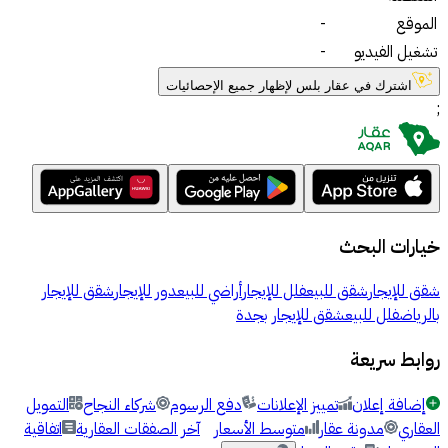
الموقع
-
تشغيل الفيديو
-
اشترك في عقار بلس لإظهار جميع الإحصائيات
;
خيارات البحث
شقق للإيجار
شقق للبيع
فلل للإيجار
أراضي للبيع
دور للإيجار
شقق للإيجار
بالرياض
فلل للبيع
شقق للإيجار بجدة
روابط سريعة
إضافة إعلان
تمييز الإعلانات
دفع الرسوم
شركاء النجاح
التمويل
العقاري
مدونة عقار
متوسط الأسعار
آخر الصفقات العقارية
اتفاقية