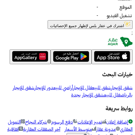
الموقع
-
تشغيل الفيديو
-
اشترك في عقار بلس لإظهار جميع الإحصائيات
;
خيارات البحث
شقق للإيجار
شقق للبيع
فلل للإيجار
أراضي للبيع
دور للإيجار
شقق للإيجار
بالرياض
فلل للبيع
شقق للإيجار بجدة
روابط سريعة
إضافة إعلان
تمييز الإعلانات
دفع الرسوم
شركاء النجاح
التمويل
العقاري
مدونة عقار
متوسط الأسعار
آخر الصفقات العقارية
اتفاقية