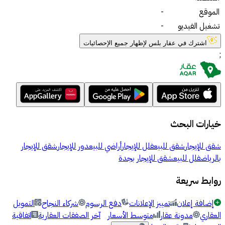
الموقع
-
تشغيل الفيديو
-
اشترك في عقار بلس لإظهار جميع الإحصائيات
;
خيارات البحث
شقق للإيجار
شقق للبيع
فلل للإيجار
أراضي للبيع
دور للإيجار
شقق للإيجار
بالرياض
فلل للبيع
شقق للإيجار بجدة
روابط سريعة
إضافة إعلان
تمييز الإعلانات
دفع الرسوم
شركاء النجاح
التمويل
العقاري
مدونة عقار
متوسط الأسعار
آخر الصفقات العقارية
اتفاقية