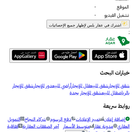
الموقع
-
تشغيل الفيديو
-
اشترك في عقار بلس لإظهار جميع الإحصائيات
;
خيارات البحث
شقق للإيجار
شقق للبيع
فلل للإيجار
أراضي للبيع
دور للإيجار
شقق للإيجار
بالرياض
فلل للبيع
شقق للإيجار بجدة
روابط سريعة
إضافة إعلان
تمييز الإعلانات
دفع الرسوم
شركاء النجاح
التمويل
العقاري
مدونة عقار
متوسط الأسعار
آخر الصفقات العقارية
اتفاقية