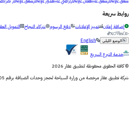
شقق للإيجار
شقق للبيع
فلل للإيجار
أراضي للبيع
دور للإيجار
شقق للإيجار بالرياض
روابط سريعة
إضافة إعلان
تمييز الإعلانات
دفع الرسوم
شركاء النجاح
التمويل العق
English
الوضع الليلي
خدمة التبرع السريع
© كافة الحقوق محفوظة لتطبيق عقار 2026
شركة تطبيق عقار مرخصة من وزارة السياحة لحجز وحدات الضيافة برقم 73106505