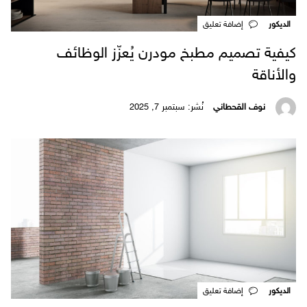
الديكور
‎إضافة تعليق
كيفية تصميم مطبخ مودرن يُعزّز الوظائف
والأناقة
نوف القحطاني
نُشر: سبتمبر 7, 2025
الديكور
‎إضافة تعليق