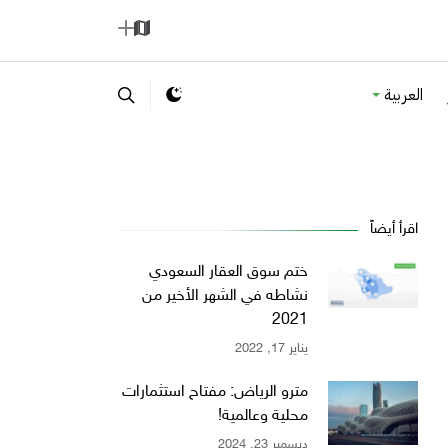
ا
إ
ل
ض
العربية
خ
ا
ر
ف
ي
ة
ط
ة
اقرأ أيضاً
ختم سوق العقار السعودي
نشاطه في الشهر الأخير من
2021
يناير 17, 2022
مترو الرياض: مفتاح استثمارات
محلية وعالمية!
ديسمبر 23, 2024