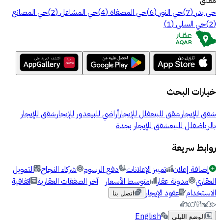
مغلق
حي بدر
(
7
)
حي النور
(
6
)
حي المصفاة
(
4
)
حي المشاعل
(
2
)
حي المصانع
(
2
)
حي السلي
(
1
)
خيارات البحث
شقق للإيجار
شقق للبيع
فلل للإيجار
أراضي للبيع
دور للإيجار
شقق للإيجار
بالرياض
فلل للبيع
شقق للإيجار بجدة
روابط سريعة
إضافة إعلان
تمييز الإعلانات
دفع الرسوم
شركاء النجاح
التمويل
العقاري
مدونة عقار
متوسط الأسعار
آخر الصفقات العقارية
اتفاقية
الاستخدام
عقود الإيجار
اتصل بنا
English
الوضع الليلي