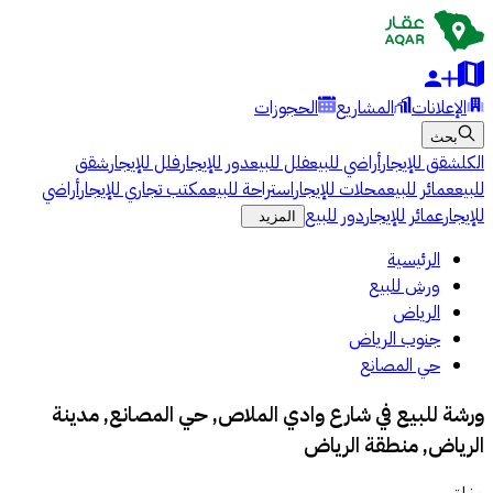
الإعلانات
المشاريع
الحجوزات
بحث
الكل
شقق للإيجار
أراضي للبيع
فلل للبيع
دور للإيجار
فلل للإيجار
شقق
للبيع
عمائر للبيع
محلات للإيجار
استراحة للبيع
مكتب تجاري للإيجار
أراضي
للإيجار
عمائر للإيجار
دور للبيع
المزيد
الرئيسية
ورش للبيع
الرياض
جنوب الرياض
حي المصانع
ورشة للبيع في شارع وادي الملاص, حي المصانع, مدينة
الرياض, منطقة الرياض