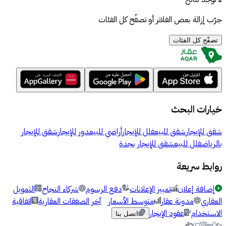
جرّب إزالة بعض الفلاتر أو تصفّح كل الفئات
تصفّح كل الفئات
خيارات البحث
شقق للإيجار
شقق للبيع
فلل للإيجار
أراضي للبيع
دور للإيجار
شقق للإيجار
بالرياض
فلل للبيع
شقق للإيجار بجدة
روابط سريعة
إضافة إعلان
تمييز الإعلانات
دفع الرسوم
شركاء النجاح
التمويل
العقاري
مدونة عقار
متوسط الأسعار
آخر الصفقات العقارية
اتفاقية
الاستخدام
عقود الإيجار
اتصل بنا