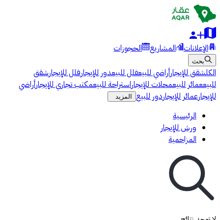
الإعلانات
المشاريع
الحجوزات
بحث
الكل
شقق للإيجار
أراضي للبيع
فلل للبيع
دور للإيجار
فلل للإيجار
شقق
للبيع
عمائر للبيع
محلات للإيجار
استراحة للبيع
مكتب تجاري للإيجار
أراضي
للإيجار
عمائر للإيجار
دور للبيع
المزيد
الرئيسية
ورش للإيجار
المزاحمية
لا توجد نتائج