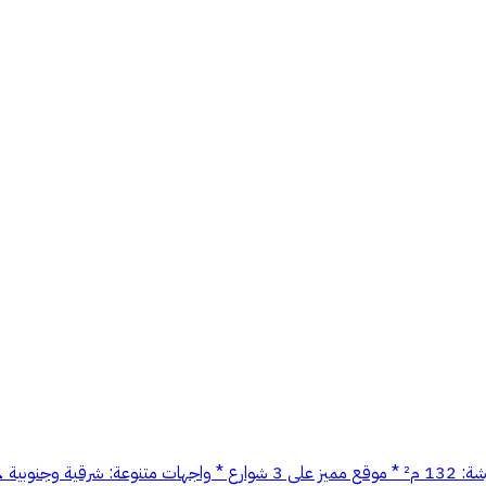
للإيجار – 4 ورش في صناعية الثقبة (الخبر) * عدد الورش: 4 * مساحة كل ورشة: 32