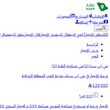
الإعلانات
المشاريع
الحجوزات
الخريطة
إضافة
بحث
الكل
شقق للإيجار
أراضي للبيع
فلل للبيع
دور للإيجار
فلل للإيجار
شقق للبيع
عمائر ل
الرئيسية
ورش للإيجار
الخبر
حي ابن سينا
(
2
)
حي صناعية الثقبة
(
2
)
ورشة للإيجار في حي ابن سيناء, مدينة الخبر, المنطقة الشرقية
120,000
§
4,157م²
للايجار ورشه او مستودع صناعية الموسي مساحة 239 م الايجار السنوي 120 الف