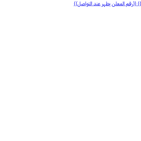
ل)) ((رقم المعلن يظهر عند التواصل))