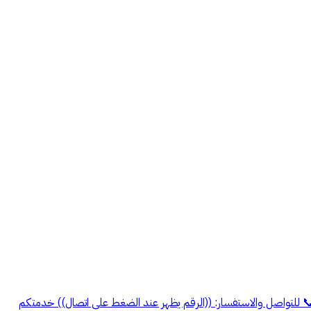
1 م² * موقع مميز على 3 شوارع * واجهات متنوعة: شرقية وجنوبية 📞 للتواصل والاستفسار: ((الرقم يظهر عند الضغط على اتصال)) خدمتكم