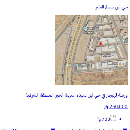
حي ابن سينا, الخبر
ورشة للإيجار في حي ابن سيناء, مدينة الخبر, المنطقة الشرقية
250,000
§
700م²