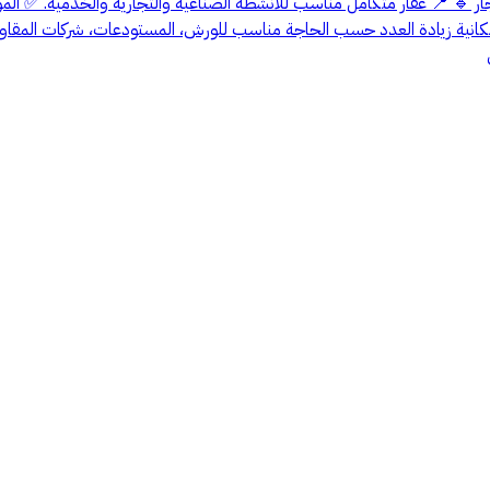
حتوي على 10 مكاتب عدد 2 دورات مياه مع إمكانية زيادة العدد حسب الحاجة مناسب للورش، المست