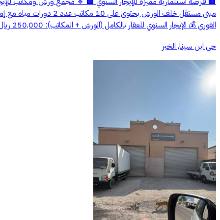
مبنى مستقل خلف الورش ي
الفوري 💰 الإيجار السنوي للعقار بالكامل (الورش + المكاتب): 250,000 ريال
حي ابن سينا, الخبر