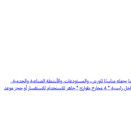
ما يجعله مناسبًا للورش، والمستودعات، والأنشطة الصناعية والخدمية .
المواصفات: * المساحة: 1,418 م² * يقع على شارعين متظاهرين * كهرباء 400 أمبير * شبكة مياه وصرف صحي مكتملة * نظام مضخات حريق * 4 مداخل رئيسية * 4 مخارج طوارئ * جاهز للاستخدام للاستفسار أو حجز موعد