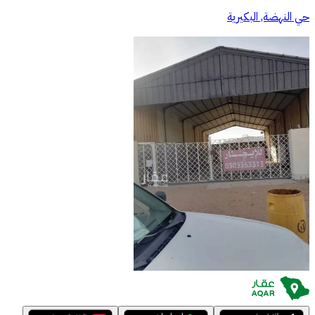
حي النهضة, البكيرية