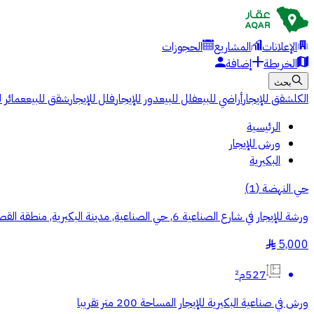
الإعلانات
المشاريع
الحجوزات
الخريطة
إضافة
بحث
الكل
شقق للإيجار
أراضي للبيع
فلل للبيع
دور للإيجار
فلل للإيجار
شقق للبيع
عمائر ل
الرئيسية
ورش للإيجار
البكيرية
حي النهضة
(
1
)
ورشة للإيجار في شارع الصناعية 6, حي الصناعية, مدينة البكيرية, منطقة القصيم
5,000
§
527م²
ورش في صناعية البكيرية للإيجار المساحة 200 متر تقريبا