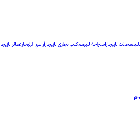
لبيع
محلات للإيجار
استراحة للبيع
مكتب تجاري للإيجار
أراضي للإيجار
عمائر للإيجار