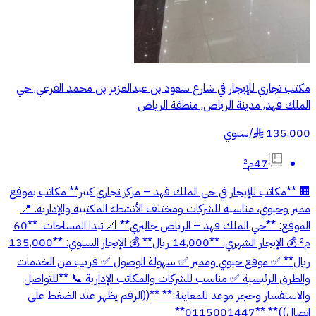
مكتب تجاري للإيجار في شارع سعود بن عبدالعزيز بن محمد الفرعي, حي
الملك فهد, مدينة الرياض, منطقة الرياض
135,000
/
سنوي
§
47م²
🏢 **مكاتب للإيجار في حي الملك فهد – مركز تجاري كبير** مكاتب بموقع
مميز وحيوي، مناسبة للشركات ومختلف الأنشطة المكتبية والإدارية. 📍
الموقع: **حي الملك فهد – الرياض جاليري** 📐 تبدا المساحات: **60
م² 💰 الإيجار الشهري: **14,000 ريال** 💰 الإيجار السنوي: **135,000
ريال** ✅ موقع حيوي ومميز ✅ سهولة الوصول ✅ قريب من الخدمات
والطرق الرئيسية ✅ مناسب للشركات والمكاتب الإدارية 📞 **للتواصل
والاستفسار وحجز موعد للمعاينة:** **((الرقم يظهر عند الضغط على
اتصال))** **0115001447**