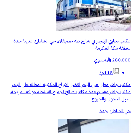
مكتب تجاري للإيجار في شارع طه خصيفان, حي الشاطئ, مدينة جدة,
منطقة مكة المكرمة
280,000
/
سنوي
§
118م²
مكتب جاهز مطل على البحر افضل الابراج المكتبية المطله على البحر
مكتب جاهز مقسم عدة مكاتب صالح لجميع الانشطه مواقف مريحه.
سهل الدخول والخروج
حي الشاطئ, جدة