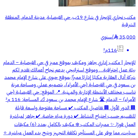
مكتب تجاري للإيجار في شارع 19ب, حي الفيصلية, مدينة الدمام, المنطقة
الشرقية
35,000
/
سنوي
§
116م²
للإيجار | مكتب إداري جاهز ومكيف بموقع مميز في حي الفيصلية – الدمام
بيئة عمل احترافية… وموقع استراتيجي يدعم نجاح أعمالك تقدم لكم
شركة أدال العقارية مكتبًا إداريًا مميزًا بموقع حيوي على شارع الإمام محمد
بن سعود في حي الفيصلية (حي الأمراء)، بتصميم عملي ومساحة مرنة
تناسب مختلف الأنشطة الإدارية والمهنية. 📍 الموقع: حي الفيصلية (حي
الأمراء) – الدمام 🛣️ شارع الإمام محمد بن سعود 📐 المساحة: 116 م²
🏢 الدور الأول 🏢 تفاصيل المكتب ✔️ مساحة مفتوحة واسعة قابلة
للتقسيم حسب احتياج النشاط. ✔️ دورة مياه خاصة. ✔️ جاهز لمباشرة
العمل فورًا. ✨ مميزات المكتب ❄️ مكيف بالكامل بعدد (6) مكيفات
سبليت، مما يوفر على المستأجر تكلفة التجهيز ويتيح بدء العمل مباشرة. ⭐