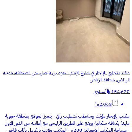
مكتب تجاري للإيجار في شارع الإمام سعود بن فيصل, حي الصحافة, مدينة
الرياض, منطقة الرياض
154,620
/
سنوي
§
2,068م²
مكتب للإيجار مؤثث ومشطب تشطيب راقي - يتميز الموقع بمنطقة حيوية
مليئة بكثافه سكانية ويقع على الطريق الرئيسي مع أطلاله من الدور الاول
- ⁠مساحة المكتب الاجماليه 200م - ⁠المكتب مؤثث بالكامل بأثاث فاخر -