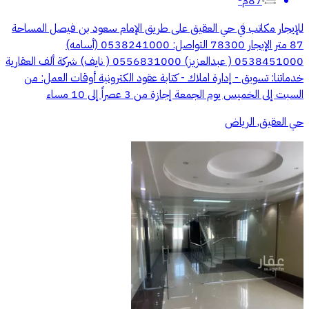
87م²
للإيجار مكاتب في حي العقيق على طريق الإمام سعود بن فيصل المساحة
87 متر الإيجار 78300 التواصل: 0538241000 (أسامه)
0538451000 ( عبدالعزيز) 0556831000 ( نايف) شركة ألف العقارية
خدماتنا: تسويق - إدارة املاك - كتابة عقود الكترونية أوقات العمل: من
السبت إلى الخميس يوم الجمعة إجازة من 3 عصراً إلى 10 مساء
حي العقيق, الرياض