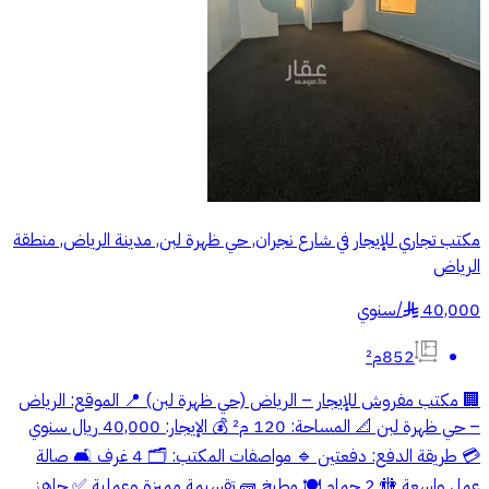
مكتب تجاري للإيجار في شارع نجران, حي ظهرة لبن, مدينة الرياض, منطقة
الرياض
40,000
/
سنوي
§
852م²
🏢 مكتب مفروش للإيجار – الرياض (حي ظهرة لبن) 📍 الموقع: الرياض
– حي ظهرة لبن 📐 المساحة: 120 م² 💰 الإيجار: 40,000 ريال سنوي
💳 طريقة الدفع: دفعتين 🔹 مواصفات المكتب: 🗂️ 4 غرف 🛋️ صالة
عمل واسعة 🚻 2 حمام 🍽️ مطبخ 🧱 تقسيمة مميزة وعملية ✅ جاهز