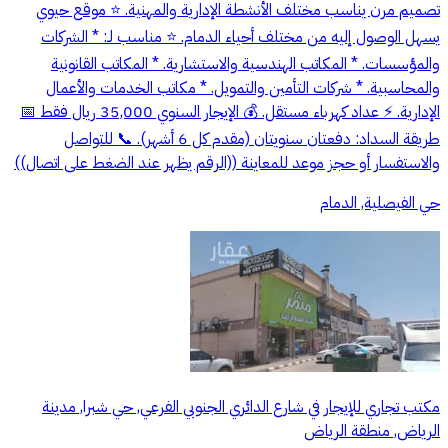
تصميم مرن يناسب مختلف الأنشطة الإدارية والمهنية. ⭐ موقع حيوي
يسهل الوصول إليه من مختلف أحياء الدمام. ⭐ مناسب لـ: * الشركات
والمؤسسات. * المكاتب الهندسية والاستشارية. * المكاتب القانونية
والمحاسبية. * شركات التأمين والتمويل. * مكاتب الخدمات والأعمال
الإدارية. ⚡ عداد كهرباء مستقل. 💰 الإيجار السنوي 35,000 ريال فقط 📅
طريقة السداد: دفعتان سنويتان (مقدم كل 6 أشهر). 📞 للتواصل
والاستفسار أو حجز موعد للمعاينة ((الرقم يظهر عند الضغط على اتصال))
حي الفيصلية, الدمام
مكتب تجاري للإيجار في شارع الدائري الجنوبي الفرعي, حي شبرا, مدينة
الرياض, منطقة الرياض