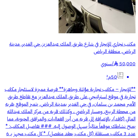
مكتب تجاري للإيجار في شارع طريق الملك عبدالعزيز, حي الغدير, مدينة
الرياض, منطقة الرياض
50,000
/
سنوي
§
50م²
**للإيجار – مكاتب تجارية مؤثثة وجاهزة** فرصة مميزة لاستئجار مكاتب
تجارية في موقع استراتيجي على طريق الملك عبدالعزيز مع تقاطع طريق
الأمير محمد بن سلمان، في حي الغدير بمدينة الرياض. يتميز الموقع بقربه
من محطة الربيع، ومسار الرياضي ، وكذلك قربه من مركز الملك عبدالله
المالي (كافد)، بالإضافة إلى قربه من أبرز الفعاليات والمرافق الحيوية، مما
يمنح نشاطك موقعاً مثالياً يسهل الوصول إليه. ### تفاصيل المكاتب: *
عدد 3 مكاتب مستقلة (كل مكتب بعقد منفصل). * كل مكتب مجهز بـ 6