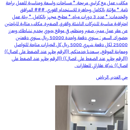
مكاتب عمل مع كراسي مريحة. * مساحات واسعة ومناسبة للعمل براحة
تامة. * مؤثثة بالكامل وجاهزة للاستخدام الفوري. ### المرافق
والخدمات: * عدد 3 دورات مياه. * مطبخ مجهز بالكامل. * بيئة عمل
احترافية مناسبة للشركات الناشئة والفرق الصغيرة. مكاتب مثالية للباحثين
عن مقر عمل مميز، صغير ومنظم، في موقع حيوي يخدم نشاطك ويعزز
حضورك. السعر : سنوي دفعة واحدة 50000 ريال سنوي دفعتين
25000 لكل دفعة شهري 5000 ريال كل الخيارات متاحة للتواصل
ومعاينة الموقع، يسعدنا خدمتكم. ((الرقم يظهر عند الضغط على اتصال))
((الرقم يظهر عند الضغط على اتصال)) ((الرقم يظهر عند الضغط على
اتصال)) شركة عقاراتي للعقارات .
حي الغدير, الرياض