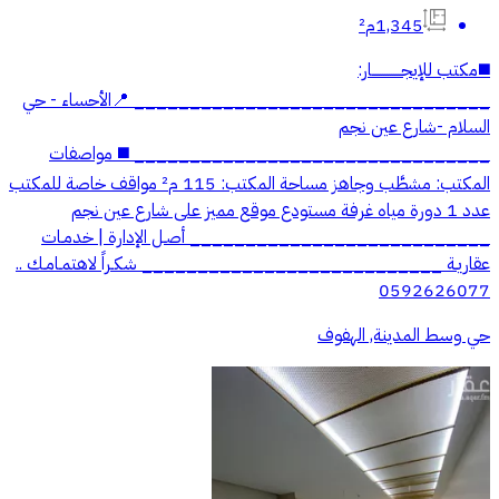
1,345م²
◼️مكتب للإيجـــــــــــــار:
________________________________ 📍الأحساء - حي
السلام -شارع عين نجم
________________________________ ◼️ مواصفات
المكتب: مشطَّب وجاهز مساحة المكتب: 115 م² مواقف خاصة للمكتب
عدد 1 دورة مياه غرفة مستودع موقع مميز على شارع عين نجم
___________________________ أصـل الإدارة | خدمـات
عقاريـة ___________________________ شكـراً لاهتمـامـك ..
0592626077
حي وسط المدينة, الهفوف