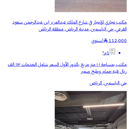
مكتب تجاري للإيجار في شارع الملك عبدالعزيز ابن عبدالرحمن سعود
الفرعي, حي الياسمين, مدينة الرياض, منطقة الرياض
112,000
/
سنوي
§
1م²
مكتب بمساحة ١٠١ متر مربع بالدور الأول السعر شامل الخدمات ١١٢ الف
ريال فيه حمام وطبخ صغير
حي الياسمين, الرياض