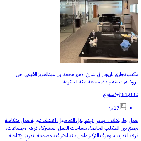
مكتب تجاري للإيجار في شارع الامير محمد بن عبدالعزيز الفرعي, حي
الروضة, مدينة جدة, منطقة مكة المكرمة
51,000
/
سنوي
§
17م²
اعمل بطريقتك… ونحن نهتم بكل التفاصيل. اكتشف تجربة عمل متكاملة
تجمع بين المكاتب الخاصة، مساحات العمل المشتركة، غرف الاجتماعات،
غرف التدريب، وغرف التركيز داخل بيئة احترافية مصممة لتعزيز الإنتاجية