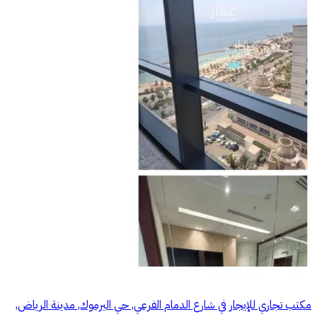
مكتب تجاري للإيجار في شارع الدمام الفرعي, حي اليرموك, مدينة الرياض,