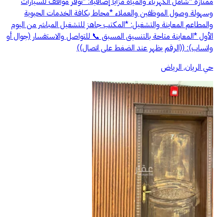
ممتازة *شامل الكهرباء والمياه مزايا إضافية: *توفر مواقف للسيارات
وسهولة وصول الموظفين والعملاء *محاط بكافة الخدمات الحيوية
والمطاعم المعاينة والتشغيل: *المكتب جاهز للتشغيل المباشر من اليوم
الأول *المعاينة متاحة بالتنسيق المسبق 📞 للتواصل والاستفسار (جوال أو
واتساب): ((الرقم يظهر عند الضغط على اتصال))
حي الريان, الرياض