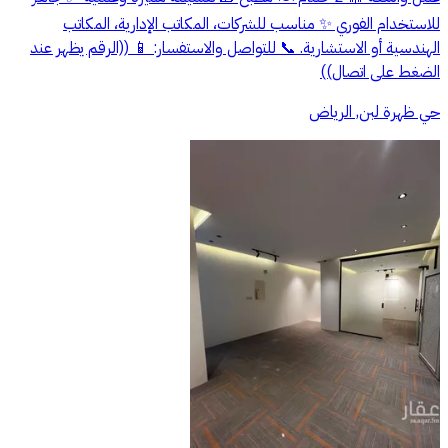
للاستخدام الفوري ✨ مناسب للشركات، المكاتب الإدارية، المكاتب
الهندسية أو الاستشارية. 📞 للتواصل والاستفسار: 📱 ((الرقم يظهر عند
الضغط على اتصال))
حي ظهرة لبن, الرياض