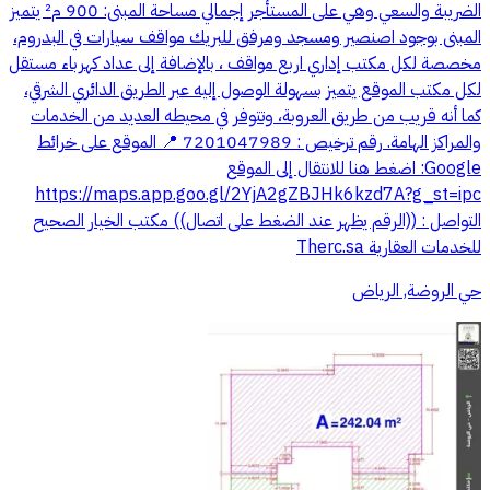
الضريبة والسعي وهي على المستأجر إجمالي مساحة المبنى: 900 م² يتميز
المبنى بوجود اصنصير ومسجد ومرفق للبريك مواقف سيارات في البدروم،
مخصصة لكل مكتب إداري اربع مواقف ، بالإضافة إلى عداد كهرباء مستقل
لكل مكتب الموقع يتميز بسهولة الوصول إليه عبر الطريق الدائري الشرقي،
كما أنه قريب من طريق العروبة، وتتوفر في محيطه العديد من الخدمات
والمراكز الهامة. رقم ترخيص : 7201047989 📍 الموقع على خرائط
Google: اضغط هنا للانتقال إلى الموقع
https://maps.app.goo.gl/2YjA2gZBJHk6kzd7A?g_st=ipc
التواصل : ((الرقم يظهر عند الضغط على اتصال)) مكتب الخيار الصحيح
للخدمات العقارية Therc.sa
حي الروضة, الرياض