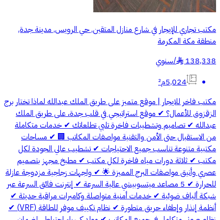
مكتب تجاري للإيجار في شارع منازل المتقين, حي الرويس, مدينة جدة,
منطقة مكة المكرمة
138,338
/
سنوي
§
5,024م²
مكتب فاخر للايجار | موقع متميز على طريق الملك عبدالله لماذا تختار برج
الزقزوق للأعمال؟ ✔ موقع استراتيجي في قلب جدة، على طريق الملك
عبدالله ✔ تصاميم وتشطيبات فاخرة تلبي تطلعاتك ✔ خدمات متكاملة
من الاستقبال حتى الأمن والتقنية مواصفات المكاتب 🏢 ✔ مساحات
مكتبية متنوعة تناسب جميع الاحتياجات ✔ تشطيب عالي الجودة لكل
مكتب ✔ ثلاثة دورات مياه فاخرة لكل مكتب ✔ مطبخ مجهز بتصميم
عصري وأنيق مواصفات البرج المميزة 🌟 ✔ واجهات زجاجية مزدوجة عازلة
للحرارة ✔ 5 مصاعد ميتسوبيشي عالية السرعة ✔ إنترنت فائق السرعة عبر
شبكة ألياف ضوئية ✔ خدمات أمنية متواصلة وكاميرات مراقبة حديثة ✔
أنظمة إنذار وإطفاء حريق متطورة ✔ نظام تكييف موفر للطاقة (VRF) ✔
نظام صوتي متكامل في جميع المكاتب ✔ مولد كهرباء احتياطي لضمان