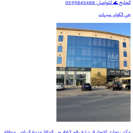
الخليج 🌊 للتواصل: 0599845488
حي الكوثر, سيهات
مكتب تجاري للإيجار في شارع رقم 467, حي الملقا, مدينة الرياض, منطقة