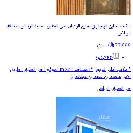
مكتب تجاري للإيجار في شارع الوديان, حي العقيق, مدينة الرياض, منطقة
الرياض
77,000
/
سنوي
§
1,750م²
* مكتب اداري للإيجار * المساحة : 85 m الموقع : حي العقيق ، طريق
الامير محمد بن سعد بن عبدالعزيز
حي العقيق, الرياض