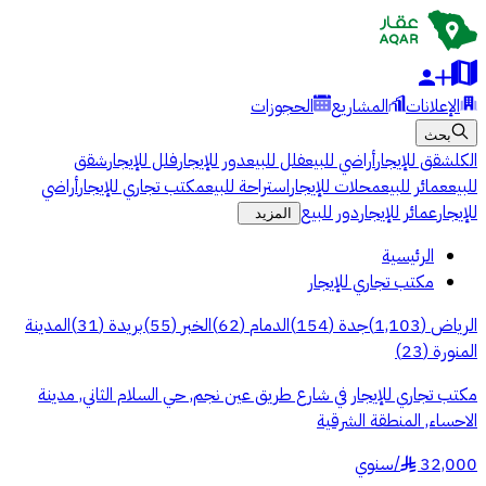
الإعلانات
المشاريع
الحجوزات
بحث
الكل
شقق للإيجار
أراضي للبيع
فلل للبيع
دور للإيجار
فلل للإيجار
شقق
للبيع
عمائر للبيع
محلات للإيجار
استراحة للبيع
مكتب تجاري للإيجار
أراضي
للإيجار
عمائر للإيجار
دور للبيع
المزيد
الرئيسية
مكتب تجاري للإيجار
الرياض
(
1,103
)
جدة
(
154
)
الدمام
(
62
)
الخبر
(
55
)
بريدة
(
31
)
المدينة
المنورة
(
23
)
مكتب تجاري للإيجار في شارع طريق عين نجم, حي السلام الثاني, مدينة
الاحساء, المنطقة الشرقية
32,000
/
سنوي
§