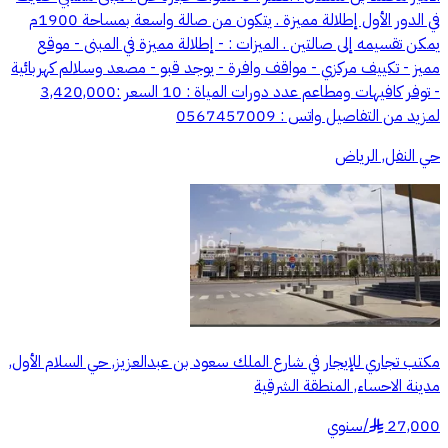
في الدور الأول إطلالة مميزة . يتكون من صالة واسعة بمساحة 1900م
يمكن تقسيمه إلى صالتين . الميزات : - إطلالة مميزة في المبنى - موقع
مميز - تكييف مركزي - مواقف وافرة - يوجد قبو - مصعد وسلالم كهربائية
- توفر كافيهات ومطاعم عدد دورات المياة : 10 السعر :3,420,000
لمزيد من التفاصيل واتس : 0567457009
حي النفل, الرياض
مكتب تجاري للإيجار في شارع الملك سعود بن عبدالعزيز, حي السلام الأول,
مدينة الاحساء, المنطقة الشرقية
27,000
/
سنوي
§