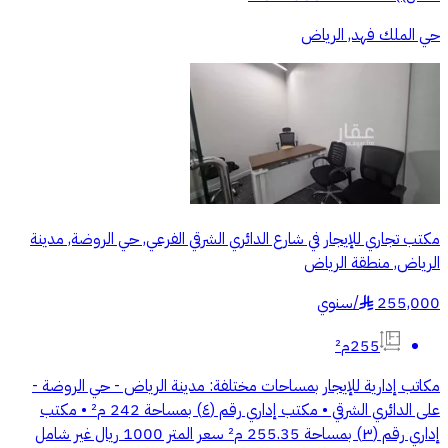
حي الملك فهد, الرياض
مكتب تجاري للإيجار في شارع الدائري الشرقي الفرعي, حي الروضة, مدينة
الرياض, منطقة الرياض
255,000
/
سنوي
§
255م²
مكاتب إدارية للإيجار بمساحات مختلفة: مدينة الرياض - حي الروضة -
على الدائري الشرقي • مكتب إداري رقم (٤) بمساحة 242 م² • مكتب
إداري رقم (٣) بمساحة 255.35 م² سعر المتر 1000 ريال غير شامل