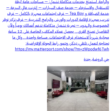
والراحة. استمتع بخدمات متكاملة تشمل: — مساحات عامة أنيقة
للاستقبال والاسترخاء — خدمة صف السيارات — إنترنت عالي السرعة —
خدمة الضيافة و Tea Boy — غرف اجتماعات مجهزة بالكامل — غرف
تدريب مجهزة لإقامة الدورات والورش والبرامج التدريبية — غرف تركيز توفر
الخصوصية والهدوء — تجربة تشغيل متكاملة تدعم أعمالك يومياً ولأن
التفاصيل تصنع الفرق… يحصل عملاء المكاتب الخاصة على 12 ساعة
مجانية شهرياً لاستخدام غرف الاجتماعات. مساحة واحدة… وكل ما
تحتاجه لتعمل، تلتقي، تبتكر، وتنمو. رابط الجولة الإفتراضية:
https://my.matterport.com/show/?m=zWpodwf6Twh
حي الروضة, جدة