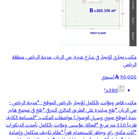
مكتب تجاري للإيجار في شارع عنيزة, حي الريان, مدينة الرياض, منطقة
الرياض
90,000
/
سنوي
§
380م²
مكتب فاخر ومؤثث بالكامل للإيجار بالرياض الموقع : *مدينة الرياض -
حي الريان *يقع مباشرة على الطريق الدائري الشرقي *يقع في مجمع هايبر
بندة (موقع حيوي وسهل الوصول) مواصفات المكتب: *المساحة الكلية:
تقريبآ 110 متر مربع *الحالة: مؤسس ومؤثث بالكامل بأحدث الديكورات
*أثاث مكتبي راقٍ وجاهز للاستخدام فوراً *نظام تكييف متكامل وإضاءة