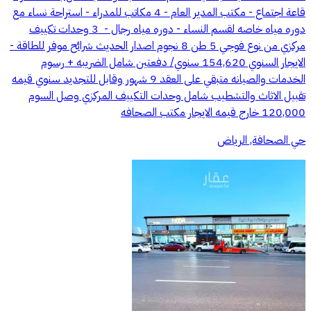
⁠قاعة اجتماع - ⁠مكتب المدير العام - 4 مكاتب للمدراء - ⁠استراحة نساء مع
دوره مياه خاصه لقسم النساء - ⁠دوره مياه رجال - ⁠ 3 وحدات تكييف
مركزي من نوع فوجي 5 طن 8 نجوم اصدار الحديث شرائح موفر للطاقة -
الايجار السنوي 154,620 سنوي/ دفعتين شامل الضريبه + رسوم
الخدمات والصيانه متبقي على العقد 9 شهور وقابل للتجديد سنوي قيمه
تقبيل الاثاث والتشطيب شامل وحدات التكييف المركزي وصل السوم
120,000 خارج قيمه الايجار مكتب الصحافه
حي الصحافة, الرياض