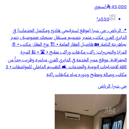
45,000
/
سنوي
§
550م²
📍 الرياض، حي شبرا (موقع استراتيجي هادئ ومكتمل الخدمات) في
الدايري الغربي مكتب متميز بتصميم مستقل يمنحك خصوصية ، يتميز
بجاهزيته التامة. 🏡 تفاصيل العقار العامة • 🏗️ نوع العقار: مكتب • 🚪
المزايا والتجهيزات: راكب مكيفات وراكب مطبخ • 🛣️ • 🕌 الميزة
الجغرافية: موقع مميز الخدمه في الدايري الغربي مباشرة وقريب جداً من
كافة الاحتياجات اليومية والخدمات. 🛋️ التقسيم الداخلي للمواصفات • 3
مكاتب وصاله ومطبخ ودوره مياه مكيفات راكبه
حي شبرا, الرياض