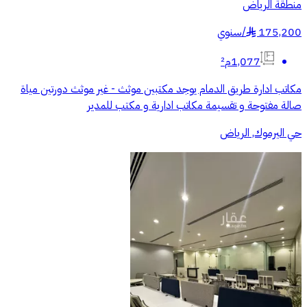
منطقة الرياض
175,200
/
سنوي
§
1,077م²
مكاتب ادارة طريق الدمام يوجد مكتبين موثث - غير موثث دورتين مياة
صالة مفتوحة و تقسيمة مكاتب ادارية و مكتب للمدير
حي اليرموك, الرياض