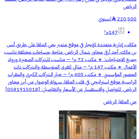
الرياض
220,500
/
سنوي
§
147م²
مكاتب إدارية متعددة للإيجار في موقع متميز بحي الملقا على طريق أنس
بن مالك، أحد أرقى محاور شمال الرياض. متاحة بمساحات مختلفة تناسب
جميع الاحتياجات: 🔹 مكتب 72 م² — مناسب للشركات الصغيرة ورواد
الأعمال 🔹 مكتب 147 م² — مثالي للفرق المتوسطة والشركات ذات
الحضور المؤسسي 🔹 مكتب 400 م² — خيار الشركات الكبرى والمقرات
الرئيسية موقع استراتيجي في قلب الملقا، سهولة الوصول من أبرز محاور
الرياض. للتواصل والاستفسار عن الأسعار والتفاصيل: [0581915018]
حي الملقا, الرياض