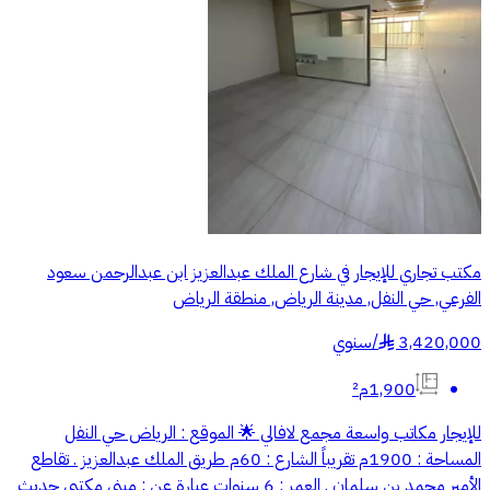
مكتب تجاري للإيجار في شارع الملك عبدالعزيز ابن عبدالرحمن سعود
الفرعي, حي النفل, مدينة الرياض, منطقة الرياض
3,420,000
/
سنوي
§
1,900م²
للإيجار مكاتب واسعة مجمع لافالي 🌟 الموقع : الرياض حي النفل
المساحة : 1900م تقريباً الشارع : 60م طريق الملك عبدالعزيز . تقاطع
الأمير محمد بن سلمان . العمر : 6 سنوات عبارة عن : مبنى مكتبي حديث