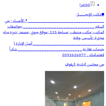
600م²
◼️مكتب للإيجـــــــــــــار:
________________________________ 📍الأحساء - حي
السلام ______________________________ ▫️مواصفات
المكتب -مكتب مشطب -مساحة 115 -موقع حيوي -مصعد -دورة مياه
مجهّزة -تأسيس بوفية
______________________________ أصـل الإدارة |
خدمـات عقاريـة ___________________________ شكـراً
لاهتمـامـك .. 0592626077
حي محاسن البلدية, الهفوف