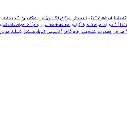
🔹 مواصفات المكاتب: * نظام سمارت (تحكم ذكي بالإضاءة والتكييف) 
داخل وممرات بتشطيب رخام فاخر * تأسيس كهرباء مستقل (سلك مباشر للوح