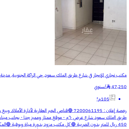
مكتب تجاري للإيجار في شارع طريق الملك سعود, حي الراكة الجنوبية, مدينة ا
47,250
/
سنوي
§
105م²
450 ريال للمتر بدون الضريبة 🔵 كل مكتب مزود بدورة مياة وبوفية 