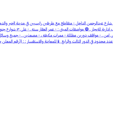
جنوببة - شارع عبدالرحمن الداخل - متقاطع مع طريقين رئيسيين في مدينة ااخبر 