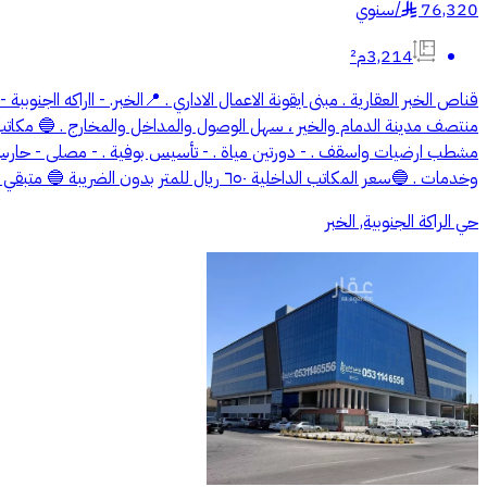
76,320
/
سنوي
§
3,214م²
قناص الخبر العقارية . مبنى ايقونة الاعمال الاداري . 📍الخبر. - ااراكه اا
وخدمات . 🔵سعر المكاتب الداخلية ٦٥٠ ريال للمتر بدون الضريبة 🔵 متبقي عدد محدود في الدور الثالث والرابع 📱للمعاينة والاستفسار : : ((رقم المعلن يظهر عند التواصل))
حي الراكة الجنوبية, الخبر