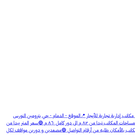
رخصة إعلان : 7200061195 🔵قناص الخبر العقارية لأدارة الأملاك وبيع وتسويق الأراضي والوحدات العقارية ، وسيط عقاري معتمد . 🔵مبنى رقم 157 مكاتب إداربة تجارية للأيجار 📍الموقع - الدمام - حي بترومين النورس
طريق ااملك سعود شارع عرض ٦٠م - موقع ممتاز ومميز جدا - بجانب ميناء الملك عبداعزيز - وجامعة الدمام - وامتداد طريق الساحلي الخبر الدمام . 🔵مساحات المكاتب تبدا من ٨٢ م الى دور كامل ٨٦٠ م 🔵سعر المتر يبدا من
لمكاتب بالأمكان طليه من أرقام التواصل 🔵مصعدين و دورين مواقف لكل