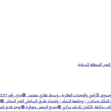
لخبر, المنطقة الشرقية
المكاتب مكيفة بالكامل تكييف مركزي 🔵جميع الرخص متوفرة 🔵يوجد فديو ل