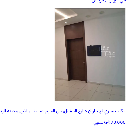
حي اليرموك, الرياض
مكتب تجاري للإيجار في شارع المشتل, حي الحزم, مدينة الرياض, منطقة الر
70,000
/
سنوي
§