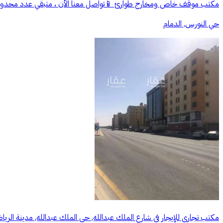
مكتب موقف خاص ومخارج طوارئ 📱تواصل معنا الأن ، متبقي عدد محدود : ((رقم المعلن يظهر عند التواصل))6
حي النورس, الدمام
مكتب تجاري للإيجار في شارع الملك عبدالله, حي الملك عبدالله, مدينة الري