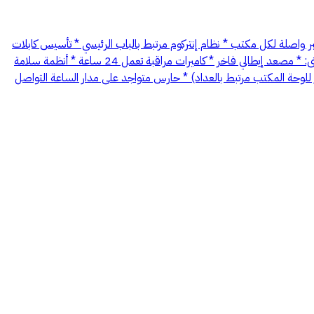
* شبكة داخلية جاهزة * تكييف مخفي مركزي (5 طن) من شركة جري * خدمة فايبر واصلة لكل مكتب * نظام إنتركوم مرتبط بالباب الرئيسي * تأسيس كابلات
(Cat6) للكاميرات * قفل ذكي للأبواب * مطبخ راكب * إنارة حديثة (Track Light) * دورات مياه فاخرة (كراسي معلقة + مغاسل رخام) 🔹 مواصفات المبنى: * مصعد إيطالي فاخر * كاميرات مراقبة تعمل 24 ساعة * أنظمة سلامة
ة المكتب مرتبط بالعداد) * حارس متواجد على مدار الساعة التواصل