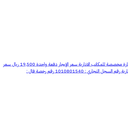
للإيجار مكتب يقع في الدمام حي الطبيشي على طريق الملك خالد يوجد إطلاله على طريق الملك خالد يتوفر دورة مياة و مطبخ يوجد مصعد بالعمارة العمارة مخصصة للمكاتب الادارية سعر الإيجار دفعة واحدة 19,500 ريال سعر
الإيجار دفعتين 22,000 ريال الإيجار شامل استهلاك المياة يوجد محل تجاري في نفس العمارة للتواصل 920022742 0558566681 شركة هالات العقارية رقم السجل التجاري : 1010801540 رقم رخصة فال :