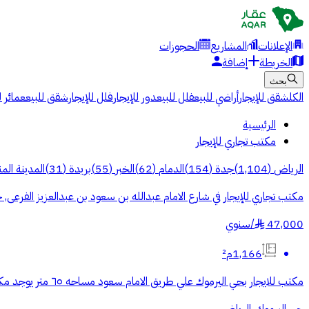
الإعلانات
المشاريع
الحجوزات
الخريطة
إضافة
بحث
الكل
شقق للإيجار
أراضي للبيع
فلل للبيع
دور للإيجار
فلل للإيجار
شقق للبيع
عمائر ل
الرئيسية
مكتب تجاري للإيجار
الرياض
(
1,104
)
جدة
(
154
)
الدمام
(
62
)
الخبر
(
55
)
بريدة
(
31
)
المدينة المن
مكتب تجاري للإيجار في شارع الامام عبدالله بن سعود بن عبدالعزيز الفرعى,
47,000
/
سنوي
§
1,166م²
مكتب للايجار بحي اليرموك علي طريق الامام سعود مساحه ٦٥ متر يوجد مكيفات اسبلت راكبه الايجار دفعتين : 50,000 للتواصل:- (رقم الجوال يظهر عن الضغط علي علامه الواتساب)