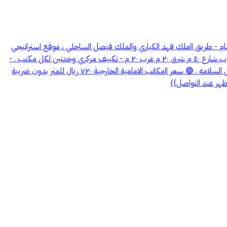
والدمام - طريق ااملك فهد الكباري والملك قيصل الساحلي ، موقع استراتيجي
منتصف مدينة الدمام والخير ، سهل الوصول والمداخل والمخارج . 🔵 مكاتب ادارية للايجار . 🔵 مواصفات المبنى : - عمر العقار سنه . - على ٣ شوارع جنوب شارع ٤٠ م شرق ٢٠ م غرب ٢٠ م - تكييف مركزي وخدتين لكل مكتب . -
مشطب ارضيات واسقف . - دورتين مياة . - تأسيس بوفية . - مصلى - حارس امن . - مواقف دورين مظللة - ممرات مكيفه ، - مصعذين . - جميع وسائل السلامه . 🔵 سعر اامكاتب الامامية الخارجية ٧٢٠ ريال للمتر بدون ضريبة