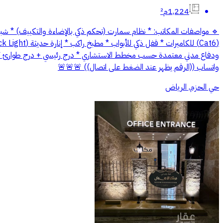
1,224م²
ودفاع مدني معتمدة حسب مخطط الاستشاري * درج رئيسي + درج طوارئ * م
واتساب ((الرقم يظهر عند الضغط على اتصال)) 🚨🚨🚨
حي الحزم, الرياض