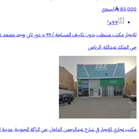
85,000
/
سنوي
§
99م²
للايجار مكتب مشطب بدون تكييف المساحة / ٩٩ م دور ثاني يوجد مصعد دورة مياه وحده مع اوفيس للتواصل / ((الرقم يظهر عند الضغط على اتصال))
حي الملك عبدالله, الرياض
مكتب تجاري للإيجار في شارع عبدالرحمن الداخل, حي الراكة الجنوبية, مدينة ا