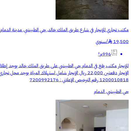
مكتب تجاري للإيجار في شارع طريق الملك خالد, حي الطبيشي, مدينة الدمام,
19,500
/
سنوي
§
996م²
1200010818 رقم الترخيص الإعلاني : 7200992176
حي الطبيشي, الدمام