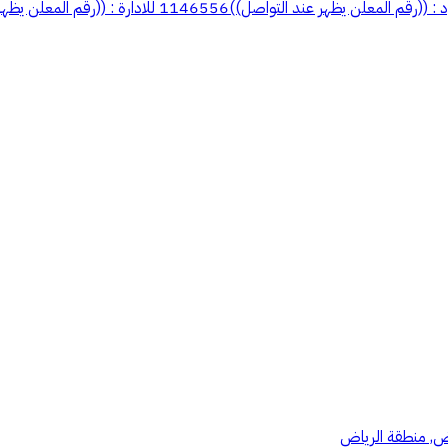
114655 للادارة : ((رقم المعلن يظهر عند التواصل))
اض, منطقة الرياض