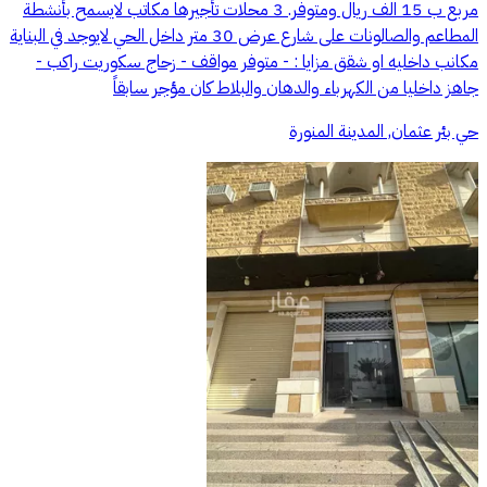
مربع ب 15 الف ريال ومتوفر. 3 محلات تأجيرها مكاتب لايسمح بأنشطة
المطاعم والصالونات على شارع عرض 30 متر داخل الحي لايوجد في البناية
مكانب داخليه او شقق مزايا : - متوفر مواقف - زحاج سكوريت راكب -
جاهز داخليا من الكهرباء والدهان والبلاط كان مؤجر سابقاً
حي بئر عثمان, المدينة المنورة