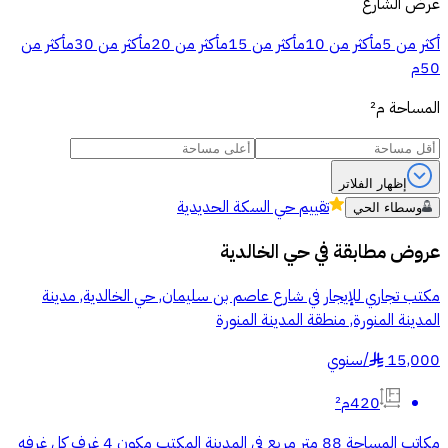
عرض الشارع
أكثر من 5م
أكثر من 10م
أكثر من 15م
أكثر من 20م
أكثر من 30م
أكثر من
50م
المساحة
م²
إظهار الفلاتر
تقييم
حي السكة الحديدية
وسطاء الحي
عروض مطابقة في
حي الخالدية
مكتب تجاري للإيجار في شارع عاصم بن سليمان, حي الخالدية, مدينة
المدينة المنورة, منطقة المدينة المنورة
15,000
/
سنوي
§
420م²
مكاتب المساحة 88 متر مربع في المدينة المكتب مكون 4 غرف كل غرفه