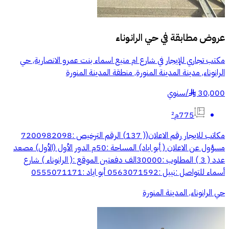
عروض مطابقة في
حي الرانوناء
مكتب تجاري للإيجار في شارع ام منيع اسماء بنت عمرو الانصارية, حي
الرانوناء, مدينة المدينة المنورة, منطقة المدينة المنورة
30,000
/
سنوي
§
775م²
مكاتب للايجار رقم الاعلان(( 137) الرقم الترخيص :7200982098
مسؤول عن الاعلان ( أبو اياد) المساحة :50م الدور الأول (الأول) مصعد
عدد ( 3 ) المطلوب :30000الف دفعتين الموقع :( الرانوناء ) شارع
أسماء للتواصل :نييل :0563071592 أبو اياد :0555071171
حي الرانوناء, المدينة المنورة