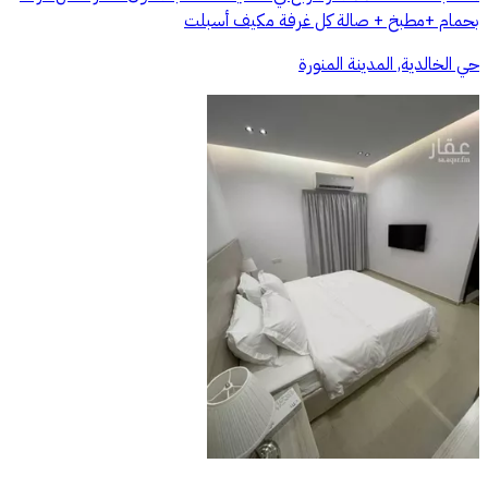
بحمام +مطبخ + صالة كل غرفة مكيف أسبلت
حي الخالدية, المدينة المنورة