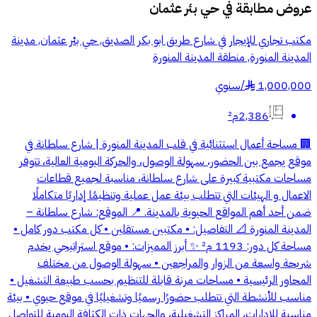
عروض مطابقة في
حي بئر عثمان
مكتب تجاري للإيجار في شارع طريق ابو بكر الصديق, حي بئر عثمان, مدينة
المدينة المنورة, منطقة المدينة المنورة
1,000,000
/
سنوي
§
2,386م²
🏢 مساحة أعمال استثنائية في قلب المدينة المنورة | شارع سلطانة في
موقع يجمع بين الحضور، سهولة الوصول، والحركة اليومية العالية، تتوفر
مساحات مكتبية كبيرة على شارع سلطانة، مناسبة لجميع قطاعات
الاعمال و الهيئات التي تتطلب بيئة عمل عملية وتنظيمًا إداريًا متكاملًا
ضمن أحد أهم المواقع الحيوية بالمدينة. 📍 الموقع: شارع سلطانة –
المدينة المنورة 📐 التفاصيل: • مكتبين مستقلين • كل مكتب دور كامل •
مساحة كل دور: 1193 م² ✨ أبرز المميزات: • موقع استراتيجي يخدم
شريحة واسعة من الزوار والمراجعين • سهولة الوصول من مختلف
المحاور الرئيسية • مساحات مرنة قابلة للتنظيم بحسب طبيعة التشغيل •
مناسب للأنشطة التي تتطلب حضورًا رسميًا وتشغيليًا في موقع حيوي • بيئة
مناسبة للإدارات، المراكز التشغيلية، والجهات ذات الكثافة اليومية للتواصل