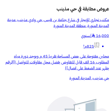
عروض مطابقة في
حي مذينب
مكتب تجاري للإيجار في شارع جثامة بن قيس, حي وادي مذينب, مدينة
المدينة المنورة, منطقة المدينة المنورة
16,000
/
سنوي
§
825م²
محلين مفتوحة على بعض المساحة تقريبا 45 م ويوجد دورة مياه
المطلوب 16 الف قابل للتفاوض يفضل محل مقاولات للتواصل ((الرقم
يظهر عند الضغط على اتصال))
حي مذينب, المدينة المنورة