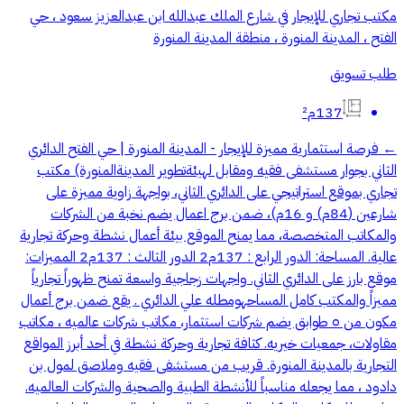
مكتب تجاري للإيجار في شارع الملك عبدالله ابن عبدالعزيز سعود ، حي
الفتح ، المدينة المنورة ، منطقة المدينة المنورة
طلب تسويق
137م²
← فرصة استثمارية مميزة للإيجار - المدينة المنورة | حي الفتح الدائري
الثاني بجوار مستشفى فقيه ومقابل لهيئةتطوير المدينةالمنورة) مكتب
تجاري بموقع استراتيجي على الدائري الثاني، بواجهة زاوية مميزة على
شارعين (84م) و 16م)، ضمن برج اعمال يضم نخبة من الشركات
والمكاتب المتخصصة، مما يمنح الموقع بيئة أعمال نشطة وحركة تجارية
عالية. المساحة: الدور الرابع : 137م2 الدور الثالث : 137م2 المميزات:
موقع بارز على الدائري الثاني. واجهات زجاجية واسعة تمنح ظهوراً تجارياً
مميزاً والمكتب كامل المساحهومطله علي الدائري . يقع ضمن برج أعمال
مكون من ٥ طوابق يضم شركات استثمار، مكاتب شركات عالميه ، مكاتب
مقاولات، جمعيات خيريه. كثافة تجارية وحركة نشطة في أحد أبرز المواقع
التجارية بالمدينة المنورة. قريب من مستشفى فقيه وملاصق لمول بن
دادود ، مما يجعله مناسباً للأنشطة الطبية والصحية والشركات العالميه.