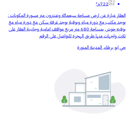
722م²
العقار عبارة عن ارض مساحة سبعمائة وعشرون متر مسورة المكونات :
يوجد مكتب مع دورة مياه وبوفية يوجد غرفة سكن مع دورة مياه مع
بوفيه حوش بمساحة 680 متر مربع مواقف امامية وجانبية العقار على
ثلاث واجهات منها طريق الهجرة للتواصل على الرقم
حي ابو بريقاء, المدينة المنورة