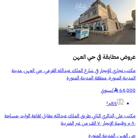
عروض مطابقة في
حي العهن
مكتب تجاري للإيجار في شارع الملك عبدالله الفرعي, حي العهن, مدينة
المدينة المنورة, منطقة المدينة المنورة
64,000
/
سنوي
§
85م²
مكتب على الدائري الثاني طريق الملك عبدالله مقابل لقاعة الوليد بمساحة
٨٠ م وقيمة الإيجار ٧٠ الف من غير الضريبة
حي العهن, المدينة المنورة