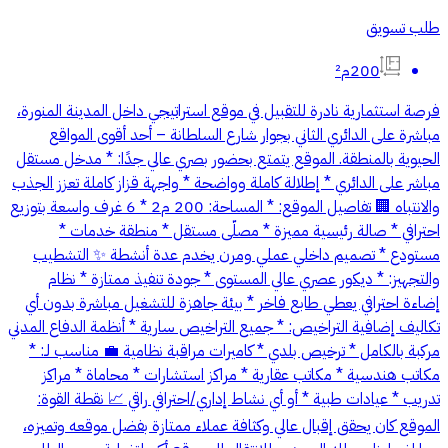
طلب تسويق
200م²
فرصة استثمارية نادرة للتقبيل في موقع استراتيجي داخل المدينة المنورة،
مباشرة على الدائري الثاني بجوار شارع السلطانة – أحد أقوى المواقع
الحيوية بالمنطقة. الموقع يتمتع بحضور بصري عالي جدًا: * مدخل مستقل
مباشر على الدائري * إطلالة كاملة وواضحة * واجهة قزاز كاملة تعزز الجذب
والانتباه 🏢 تفاصيل الموقع: * المساحة: 200 م2 * 6 غرف واسعة بتوزيع
احترافي * صالة رئيسية مميزة * مصلّى مستقل * منطقة خدمات *
مستودع * تصميم داخلي عملي ومرن يخدم عدة أنشطة ✨ التشطيب
والتجهيز: * ديكور عصري عالي المستوى * جودة تنفيذ ممتازة * نظام
إضاءة احترافي يعطي طابع فاخر * بيئة جاهزة للتشغيل مباشرة بدون أي
تكاليف إضافية التراخيص: * جميع التراخيص سارية * أنظمة الدفاع المدني
مركبة بالكامل * ترخيص بلدي * كاميرات مراقبة نظامية 💼 مناسب لـ: *
مكاتب هندسية * مكاتب عقارية * مراكز استشارات * محاماة * مراكز
تدريب * عيادات طبية * أو أي نشاط إداري/احترافي راقي 📈 نقطة القوة:
الموقع كان يحقق إقبال عالي وكثافة عملاء ممتازة بفضل موقعه وتميزه،