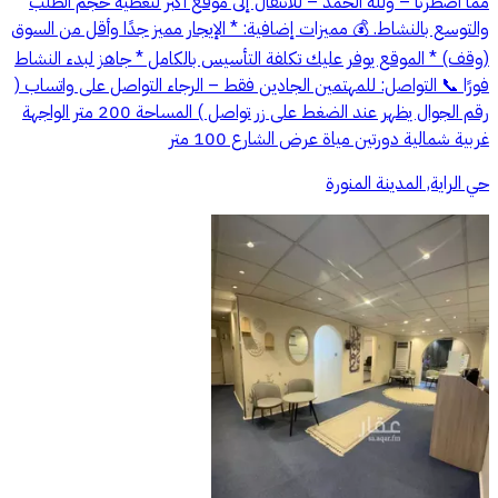
مما اضطرنا – ولله الحمد – للانتقال إلى موقع أكبر لتغطية حجم الطلب
والتوسع بالنشاط. 💰 مميزات إضافية: * الإيجار مميز جدًا وأقل من السوق
(وقف) * الموقع يوفر عليك تكلفة التأسيس بالكامل * جاهز لبدء النشاط
فورًا 📞 التواصل: للمهتمين الجادين فقط – الرجاء التواصل على واتساب (
رقم الجوال يظهر عند الضغط على زر تواصل ) المساحة 200 متر الواجهة
غربية شمالية دورتين مياة عرض الشارع 100 متر
حي الراية, المدينة المنورة