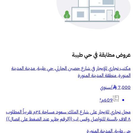
عروض مطابقة في
حي طيبة
مكتب تجاري للإيجار في شارع حصين الحارثي, حي طيبة, مدينة المدينة
المنورة, منطقة المدينة المنورة
7,000
/
سنوي
§
609م²
محل تجاري للايجار على شارع الملك سعود مساحة ٢٤م تقريباً المطلوب
٨ الاف بالسنة للتواصل واتس اب ((الرقم يظهر عند الضغط على اتصال))
حي طيبة, المدينة المنورة