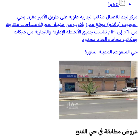
60م²
مركز نجد للاعمال مكاتب تجارية علويه على طريق الأمير مقرن بحي
المبعوث (باقدو) موقع مميز بلقرب من مدينة المعرفة مساحات متفاوته
من ٦٠م إلى ١٢٠م تناسب جميع الأنشطة الإدارية والتجارية من شركات
ومكاتب محاماه العدد محدود
حي المبعوث, المدينة المنورة
عروض مطابقة في
حي الفتح