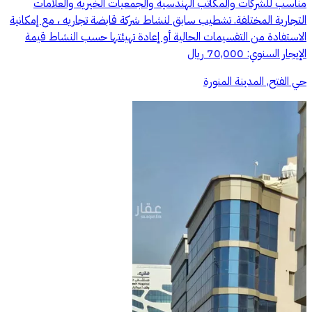
مناسب للشركات والمكاتب الهندسية والجمعيات الخيريه والعلامات
التجارية المختلفة. تشطيب سابق لنشاط شركة قابضة تجاريه ، مع إمكانية
الاستفادة من التقسيمات الحالية أو إعادة تهيئتها حسب النشاط قيمة
الإيجار السنوي: 70,000 ريال
حي الفتح, المدينة المنورة