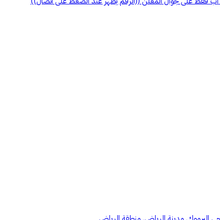
 حي اليرموك, مدينة الرياض, منطقة الرياض