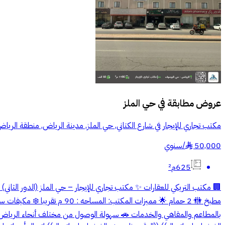
عروض مطابقة في
حي الملز
مكتب تجاري للإيجار في شارع الكتاني, حي الملز, مدينة الرياض, منطقة الريا
50,000
/
سنوي
§
625م²
مطبخ 🚻 2 حمام 🌟 مميزات ا
بالمطاعم والمقاهي والخدمات 🚗 سهولة الوصول من مختلف أنحاء الرياض 🛑ن