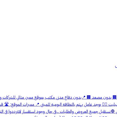
ض
لمكتب: المساحه : 90 م تقريبا ❄️ مكيفات سبليت 👮‍♂️ يوجد عامل يهتم بالنظافه اليوميه للمبنى 
ستقبل جميع العروض والطلبات ...فى حال وجود استفسار لاتترددوا فى التوا