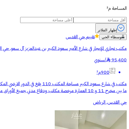
المساحة
م²
إظهار الفلاتر
تقييم
حي القدس
وسطاء الحي
مكتب تجاري للإيجار في شارع الأمير سعود الكبير بن عبدالعزيز آل سعو, حي
95,400
/
سنوي
§
900م²
ما بين مخرج 11 و 10 العمارة مرخصة مكاتب ودفاع مدني جميع الأوراق مكتملة السعر 95 الف + الضريبة يوجد فيديو في الإعلان والتواصل واتس اب
حي القدس, الرياض