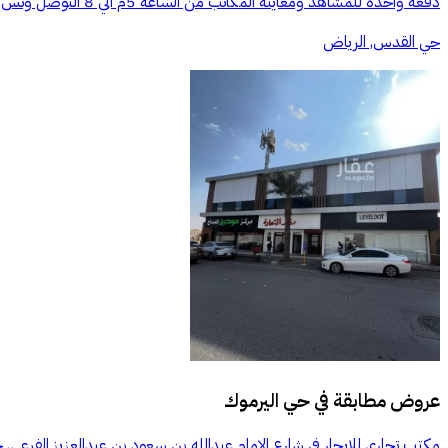
دفعه واحده للمشاهد ومعاينه المكاتب من الساعه 5م الي 8 التوصل وتس اب فقط على جوال المعلن ((الرقم يظهر عند الضغط على اتصال))
حي القدس, الرياض
عروض مطابقة في
حي اليرموك
مكتب تجاري للإيجار في شارع الامام عبدالله بن سعود بن عبدالعزيز الفرعى,