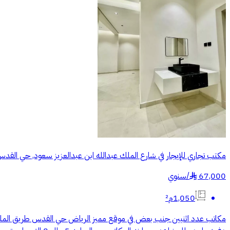
مكتب تجاري للإيجار في شارع الملك عبدالله ابن عبدالعزيز سعود, حي القد
67,000
/
سنوي
§
1,050م²