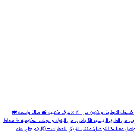
🏢 مكتب التريكي للعقارات ✨ مكتب تجاري للإيجار – حي الملز (الدور الثاني) 🏢 بدون مصعد 🏢 📍بدون دفاع مدنى مكتب بموقع مميز، مثالي للشركات والأنشطة التجارية، ويتكون من: 🚪 3 غرف مكتبية 🛋️ صالة واسعة 🍽️
📍 مميزات الموقع: 🛣️ قريب من الطرق الرئيسية 🏦 بالقرب من البنوك والجهات الحكومية ☕ محاط
صل معنا 📞 للتواصل: مكتب التريكي للعقارات – ((الرقم يظهر عند