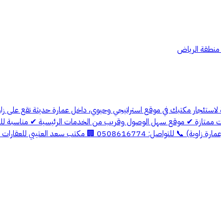
 منطقة الرياض
ة لاستئجار مكتبك في موقع استراتيجي وحيوي، داخل عمارة حديثة تقع على ز
لات ممتازة ✔ موقع سهل الوصول وقريب من الخدمات الرئيسية ✔ مناسبة للش
 للعقارات نستقبل عروضكم وطلباتكم بكل سرور