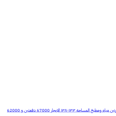
مكاتب عدد اثنيين جنب بعض في موقع مميز الرياض حي القدس طريق الملك عبدالله مقابل مستشفي الحبيب بلحمر كل مكتب يتكون من ٣ غرف ودورتين مياه ومطبخ المساحه ١٣٣-١٣٨ الايجار 67000 دفعتين و 62000