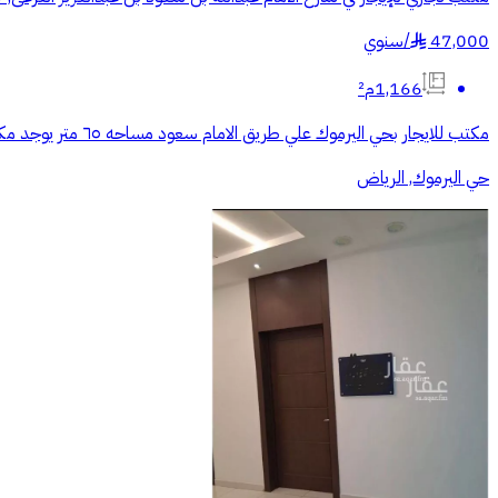
47,000
/
سنوي
§
1,166م²
مكتب للايجار بحي اليرموك علي طريق الامام سعود مساحه ٦٥ متر يوجد مكيفات اسبلت راكبه الايجار دفعتين : 50,000 للتواصل:- (رقم الجوال يظهر عن الضغط علي علامه الواتساب)
حي اليرموك, الرياض