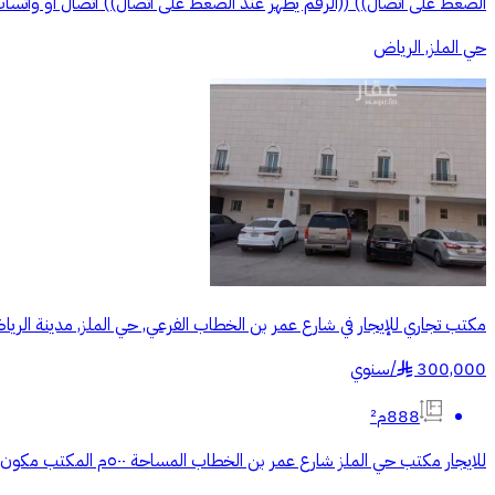
الضغط على اتصال)) ((الرقم يظهر عند الضغط على اتصال)) اتصال أو واتساب من 4:00 مساءً إلى 10:00 مساءً (عدا يوم 
حي الملز, الرياض
مكتب تجاري للإيجار في شارع عمر بن الخطاب الفرعي, حي الملز, مدينة الري
300,000
/
سنوي
§
888م²
للايجار مكتب حي الملز شارع عمر بن الخطاب المساحة ٥٠٠م المكتب مكون من صالتين و ٧ غرف وغرفتين في الدور الارضي Office for rent in Al Malaz district, Omar Bin Al Khattab Street. Area: 500 sq m.