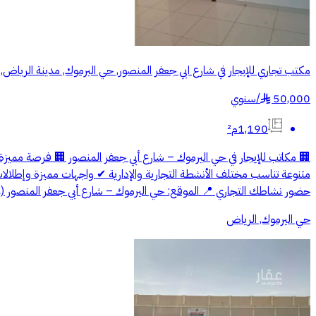
مكتب تجاري للإيجار في شارع ابي جعفر المنصور, حي اليرموك, مدينة الرياض,
50,000
/
سنوي
§
1,190م²
🏢 مكاتب للإيجار في حي اليرموك – شارع أبي جعفر المنصور 🏢 فرصة مميز
متنوعة تناسب مختلف الأنشطة التجارية والإدارية ✔ واجهات مميزة وإطلا
حضور نشاطك التجاري 📍 الموقع: حي اليرموك – شارع أبي جعفر المنصور (عمارة زاوية) 📞 للتواصل: 0508616774 🏢 مكتب سعد العتيبي
حي اليرموك, الرياض