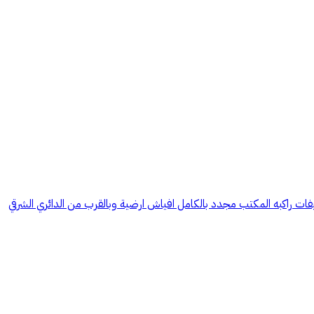
ب 110 يقع في الدور الارضي المكتب مساحات مفتوحه مع وجود غرفة مستقلة مع مطبخ و 2 دورات مياة مكيفات راكبه المكتب مجدد بالكامل افياش ارضية وبالقرب من الدائري الشرقي