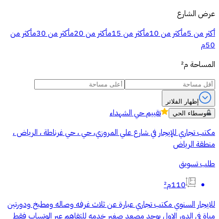
عرض الشارع
أكثر من 5م
أكثر من 10م
أكثر من 15م
أكثر من 20م
أكثر من 30م
أكثر من
50م
المساحة
م²
إظهار الفلاتر
تقييم
حي الشهداء
وسطاء الحي
مكتب تجاري للإيجار في شارع علي المروزي، حي ، حي غرناطة ، الرياض ،
منطقة الرياض
طلب تسويق
110م²
للايجار السنوي مكتب تجاري عبارة عن ثلاث غرفه وصاله ومطبخ ودورتين
مياة في الدور الاول يوجد مصعد صغير خدمه للتفاهم عبر الوتساب فقط