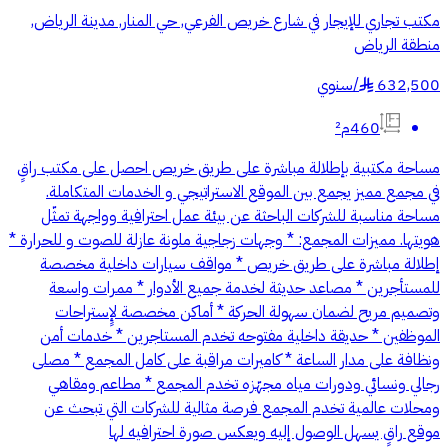
مكتب تجاري للإيجار في شارع خريص الفرعي, حي المنار, مدينة الرياض,
منطقة الرياض
632,500
/
سنوي
§
460م²
مساحة مكتبية بإطلالة مباشرة على طريق خريص احصل على مكتب راقٍ
في مجمع مميز يجمع بين الموقع الاستراتيجي و الخدمات المتكاملة.
مساحة مناسبة للشركات الباحثة عن بيئة عمل احترافية وواجهة تمثّل
هويتها. مميزات المجمع: * وجهات زجاجية ملونة عازلة للصوت و للحرارة *
إطلالة مباشرة على طريق خريص * مواقف سيارات داخلية مخصصة
للمستأجرين * مصاعد حديثة لخدمة جميع الأدوار * ممرات واسعة
وتصميم مريح لضمان سهولة الحركة * أماكن مخصصة لإٍستراحات
الموظفين * حديقة داخلية مفتوحه تخدم المستاجرين * خدمات أمن
ونظافة على مدار الساعة * كاميرات مراقبة على كامل المجمع * مصلى
رجالي ونسائي ودورات مياه مجهّزه تخدم المجمع * مطاعم ومقاهي
ومحلات عالمية تخدم المجمع فرصة مثالية للشركات التي تبحث عن
موقع راقٍ يسهل الوصول إليه ويعكس صورة احترافيه لها