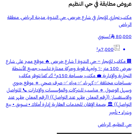
عروض مطابقة في
حي النظيم
مكتب تجاري للإيجار في شارع خريص, حي الندوة, مدينة الرياض, منطقة
الرياض
80,000
/
سنوي
§
7,000م²
🏢 مكاتب للإيجار – حي الندوة | شارع خريص 🔥 موقع مميز على شارع
بعرض 100 متر ✨ واجهة قوية وحركة ممتازة تناسب جميع الأنشطة
التجارية والإدارية 💼 مكتب بمساحة 150م² 📐 كما تتوفر مكاتب
بمساحات مختلفة ✅ كهرباء ✅ مياه ✅ صرف صحي 🔹 موقع حيوي
وسهل الوصول 🔹 مناسب للشركات والمؤسسات والإدارات 📞 للتواصل
والاستفسار: ((رقم المعلن يظهر عند التواصل)) ((رقم المعلن يظهر عند
التواصل)) 🏛️ بصمة الإتقان للخدمات العقارية إدارة أملاك • تسويق • بيع
وشراء • تأجير
حي النظيم, الرياض