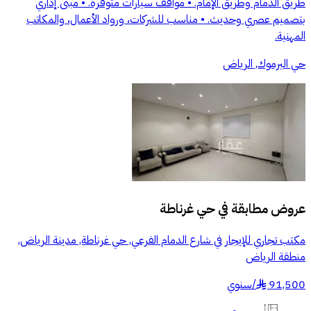
طريق الدمام وطريق الإمام. • مواقف سيارات متوفرة. • مبنى إداري
بتصميم عصري وحديث. • مناسب للشركات، ورواد الأعمال، والمكاتب
المهنية.
حي اليرموك, الرياض
عروض مطابقة في
حي غرناطة
مكتب تجاري للإيجار في شارع الدمام الفرعي, حي غرناطة, مدينة الرياض,
منطقة الرياض
91,500
/
سنوي
§