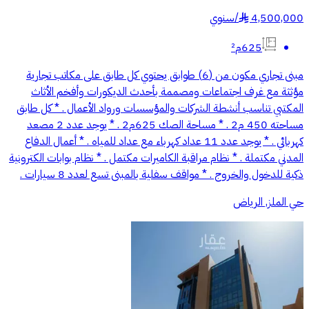
4,500,000
/
سنوي
§
625م²
مبنى تجاري مكون من (6) طوابق يحتوي كل طابق على مكاتب تجارية
مؤثثة مع غرف اجتماعات ومصممة بأحدث الديكورات وأفخم الأثاث
المكتبي تناسب أنشطة الشركات والمؤسسات ورواد الأعمال . * كل طابق
مساحته 450 م2 . * مساحة الصك 625م2 . * يوجد عدد 2 مصعد
كهربائي . * يوجد عدد 11 عداد كهرباء مع عداد للمياه . * أعمال الدفاع
المدني مكتملة . * نظام مراقبة الكاميرات مكتمل . * نظام بوابات الكترونية
ذكية للدخول والخروج . * مواقف سفلية بالمبنى تسع لعدد 8 سيارات .
حي الملز, الرياض