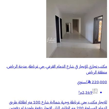
مكتب تجاري للإيجار في شارع الدمام الفرعي, حي غرناطة, مدينة الرياض,
منطقة الرياض
220,000
/
سنوي
§
2,369م²
للايجار مكتب بحي غرناطة وجهة شمالية شارع 100 متر اطلالة طريق
الدمام المساحة 200 متر الطابق الثاني الايجار دفعة واحدة او دفعتين