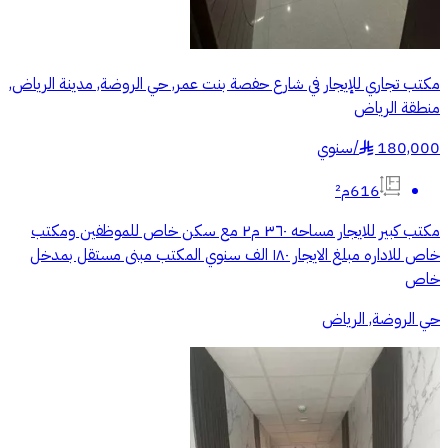
مكتب تجاري للإيجار في شارع حفصة بنت عمر, حي الروضة, مدينة الرياض,
منطقة الرياض
180,000
/
سنوي
§
616م²
مكتب كبير للايجار مساحه ٣٦٠ م٢ مع سكن خاص للموظفين ومكتب
خاص للاداره مبلغ الايجار ١٨٠ الف سنوي المكتب مبنى مستقل بمدخل
خاص
حي الروضة, الرياض