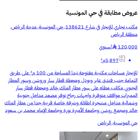
عروض مطابقة في
حي المونسية
مكتب تجاري للإيجار في شارع 138621, حي المونسية, مدينة الرياض,
منطقة الرياض
120,000
/
سنوي
§
5,897م²
للإيجار مساحات مكتبية مفتوحة تبدا المساحة من 100 م² على طريق
الثمامة جنب فندق عابر وبودل ومحطة قطار سار وروشن وسور المطار
الجنوبي مكاتب مطله على سور مطار الملك خالد ومحطة قطار سار
المميزات مواقف متوفرة واجهات زجاج توفر مصعد مداخل جنوبية
وشمالية مداخل مشجرة اطلالة وشرفة خاصة قريبة جدا من مطار الملك
خالد ومجمع روشن وجامعة الأميرة نورة وجامعة الإمام محمد بن سعود
حي المونسية, الرياض