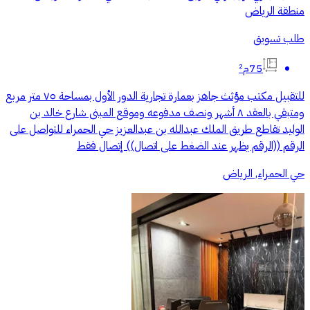
منطقة الرياض
طلب تسويق
75م²
للتقبيل مكتب مؤثث جاهز بعمارة تجارية الدور الأول بمساحة ٧٥ متر مربع
ومتبقي بالعقد ٨ أشهر ونصف مدفوعه وموقع المبنى شارع خالد بن
الوليد تقاطع طريق الملك عبدالله بن عبدالعزيز حي الحمراء للتواصل على
الرقم ((الرقم يظهر عند الضغط على اتصال)) إتصال فقط
حي الحمراء, الرياض