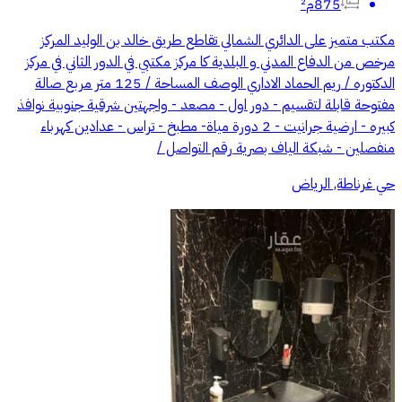
875م²
مكتب متميز على الدائري الشمالي تقاطع طريق خالد بن الوليد المركز
مرخص من الدفاع المدني و البلدية كا مركز مكتبي في الدور الثاني في مركز
الدكتوره / ريم الحماد الاداري الوصف المساحة / 125 متر مربع صالة
مفتوحة قابلة لتقسيم - دور اول - مصعد - واجهتين شرقية جنوبية نوافذ
كبيره - ارضية جرانيت - 2 دورة مياة- مطبخ - تراس - عدادين كهرباء
منفصلين - شبكة الياف بصرية رقم التواصل /
حي غرناطة, الرياض