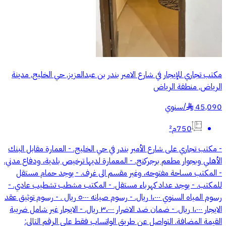
مكتب تجاري للإيجار في شارع الامير بندر بن عبدالعزيز, حي الخليج, مدينة
الرياض, منطقة الرياض
45,090
/
سنوي
§
750م²
- مكتب تجاري على شارع الأمير بندر في حي الخليج. - العمارة مقابل البنك
الأهلي وبجوار مطعم برجركنج. - المعمارة لديها ترخيص بلدية، ودفاع مدني.
- المكتب مساحة مفتوحه، وغير مقسم الى غرف. - يوجد حمام مستقل
للمكتب. - يوجد عداد كهرباء مستقل. - المكتب مشطب تشطيب عادي. -
رسوم المياه السنوي ١،٠٠٠ ريال. - رسوم صيانه ٥٠٠٠ ريال . - رسوم توثيق عقد
الايجار ١،٠٠٠ ريال. - ضمان ضد الاضرار ٣،٠٠٠ ريال. - الايجار غير شامل ضريبة
القيمة المضافة. التواصل عن طريق الواتساب فقط على الرقم التالي: