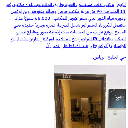
للايجار مكتب خلف مستشفى الفقيه بطريق الملك عبدالله - مكتب رقم
11 المساحة: 90 متر مربع مكتب خاص وصالة مفتوحة اوبن اوفس
ودورة مياة الدور الثاني سعر الإيجار للمكتب : 65،000 سنويًا عداد
منفصل للكهرباء السعر غير شامل الضريبة عمارة تجارية جديدة بحي
الخليج موقع قريب من الخدمات تمت إضافة صور ومقطع فيديو
للمكتب بالاعلان 📸 للتواصل مع المالك مباشرة عن طريق الاتصال او
الواتساب ((الرقم يظهر عند الضغط على اتصال))
حي الخليج, الرياض