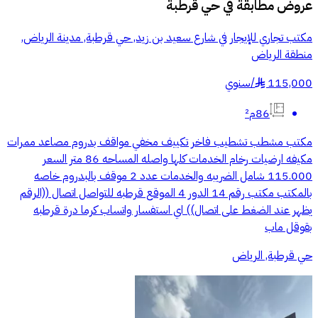
عروض مطابقة في
حي قرطبة
مكتب تجاري للإيجار في شارع سعيد بن زيد, حي قرطبة, مدينة الرياض,
منطقة الرياض
115,000
/
سنوي
§
86م²
مكتب مشطب تشطيب فاخر تكييف مخفي مواقف بدروم مصاعد ممرات
مكيفه ارضيات رخام الخدمات كلها واصله المساحه 86 متر السعر
115.000 شامل الضريبه والخدمات عدد 2 موقف بالبدروم خاصه
بالمكتب مكتب رقم 14 الدور 4 الموقع قرطبه للتواصل اتصال ((الرقم
يظهر عند الضغط على اتصال)) اي استفسار واتساب كرما درة قرطبه
بقوقل ماب
حي قرطبة, الرياض