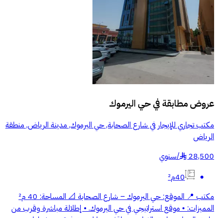
عروض مطابقة في
حي اليرموك
مكتب تجاري للإيجار في شارع الصحابة, حي اليرموك, مدينة الرياض, منطقة
الرياض
28,500
/
سنوي
§
40م²
مكتب 📍 الموقع: حي اليرموك – شارع الصحابة 📐 المساحة: 40 م²
المميزات: • موقع استراتيجي في حي اليرموك. • إطلالة مباشرة وقرب من