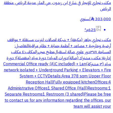
مكتب تجاري للإيجار في شارع ابن زيدون, حي الملز, مدينة الرياض, منطقة
الرياض
303,000
/
سنوي
§
625م²
مكتب تجاري جاهز (مكيفة) + شبكة اتصالات انترنت مستقلة + مواقف
أرضية وخارجية + مصاعد + أنظمة حماية + نظام مراقبة التفاصيل:
المساحة ٣٧٨ دور علوي صالة استقبال مطبخ مجهز المكاتب: ٤ مكاتب
إدارية ١ مكتب مشترك (صالة) دورات المياه: ١ دورة مياه (منفصلة) ١ دورة
مياه (٣ مشتركة) Commercial Office ready (A\C included) + Lan
network isolated + Underground Parking + Elevators + Fire
System + CCTV Details: Area 378 sqm Upper Floor
Reception Hall Fully equipped kitchen Offices: 4
Administrative Offices 1 Shared Office (Hall) Restrooms: 1
Separate Restrooms 1 Restroom (3 shared) Please be free
to contact us for any information regarding the offices, our
team will assist your