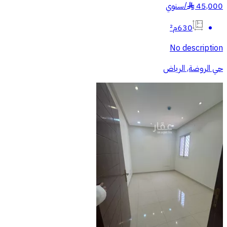
45,000
/
سنوي
§
630م²
No description
حي الروضة, الرياض