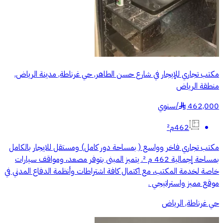
مكتب تجاري للإيجار في شارع حسن الطاهر, حي غرناطة, مدينة الرياض,
منطقة الرياض
462,000
/
سنوي
§
462م²
مكتب تجاري فاخر وواسع ( بمساحة دور كامل) ومستقل للايجار بالكامل
بمساحة إجمالية 462 م ². يتميز المبنى بتوفر مصعد، ومواقف سيارات
خاصة لخدمة المكتب، مع اكتمال كافة اشتراطات وأنظمة الدفاع المدني في
موقع مميز واستراتيجي .
حي غرناطة, الرياض