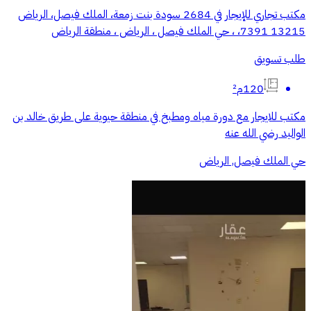
مكتب تجاري للإيجار في 2684 سودة بنت زمعة، الملك فيصل، الرياض
13215 7391، ، حي الملك فيصل ، الرياض ، منطقة الرياض
طلب تسويق
120م²
مكتب للايجار مع دورة مياه ومطبخ في منطقة حيوية على طريق خالد بن
الواليد رضي الله عنه
حي الملك فيصل, الرياض