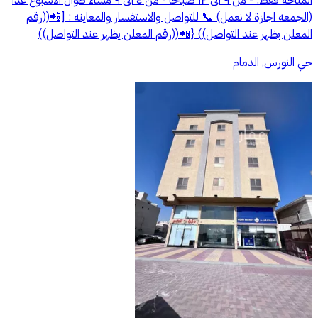
المتاحه فقط: - من ٩ الى ١٢ صباحا - من ٤ الى ٩ مساء طوال الاسبوع عدا
(الجمعه اجازة لا نعمل) 📞 للتواصل والاستفسار والمعاينه : [📲((رقم
المعلن يظهر عند التواصل)) {📲((رقم المعلن يظهر عند التواصل))
حي النورس, الدمام