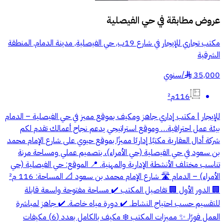
عروض مطابقة في
حي الفيصلية
مكتب تجاري للإيجار في شارع 19ب, حي الفيصلية, مدينة الدمام, المنطقة
الشرقية
35,000
/
سنوي
§
116م²
للإيجار | مكتب إداري جاهز ومكيف بموقع مميز في حي الفيصلية – الدمام
بيئة عمل احترافية… وموقع استراتيجي يدعم نجاح أعمالك تقدم لكم
شركة أدال العقارية مكتبًا إداريًا مميزًا بموقع حيوي على شارع الإمام محمد
بن سعود في حي الفيصلية (حي الأمراء)، بتصميم عملي ومساحة مرنة
تناسب مختلف الأنشطة الإدارية والمهنية. 📍 الموقع: حي الفيصلية (حي
الأمراء) – الدمام 🛣️ شارع الإمام محمد بن سعود 📐 المساحة: 116 م²
🏢 الدور الأول 🏢 تفاصيل المكتب ✔️ مساحة مفتوحة واسعة قابلة
للتقسيم حسب احتياج النشاط. ✔️ دورة مياه خاصة. ✔️ جاهز لمباشرة
العمل فورًا. ✨ مميزات المكتب ❄️ مكيف بالكامل بعدد (6) مكيفات