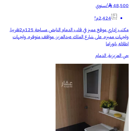
48,500
/
سنوي
§
2,424م²
مكتب إداري موقع مميز في قلب الدمام النابض مساحة 125م2تقريبا.
واجهات مميزه. على شارع الملك عبدالعزيز. مواقف متوفره. واجهات
اطلاله بانوراما
حي العزيزية, الدمام