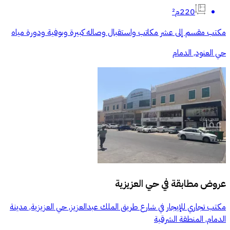
220م²
مكتب مقسم إلى عشر مكاتب واستقبال وصاله كبيرة وبوفية ودورة مياه
حي العنود, الدمام
عروض مطابقة في
حي العزيزية
مكتب تجاري للإيجار في شارع طريق الملك عبدالعزيز, حي العزيزية, مدينة
الدمام, المنطقة الشرقية