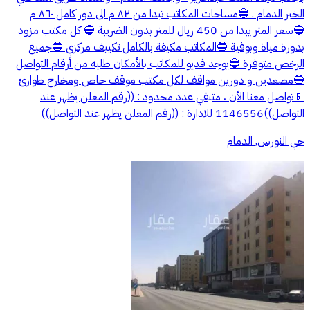
الخبر الدمام . 🔵مساحات المكاتب تبدا من ٨٢ م الى دور كامل ٨٦٠ م
🔵سعر المتر يبدا من 450 ريال للمتر بدون الضريبة 🔵 كل مكتب مزود
بدورة مياة وبوفية 🔵المكاتب مكيفة بالكامل تكييف مركزي 🔵جميع
الرخص متوفرة 🔵يوجد فديو للمكاتب بالأمكان طليه من أرقام التواصل
🔵مصعدين و دورين مواقف لكل مكتب موقف خاص ومخارج طوارئ
📱تواصل معنا الأن ، متبقي عدد محدود : ((رقم المعلن يظهر عند
التواصل))1146556 للادارة : ((رقم المعلن يظهر عند التواصل))
حي النورس, الدمام