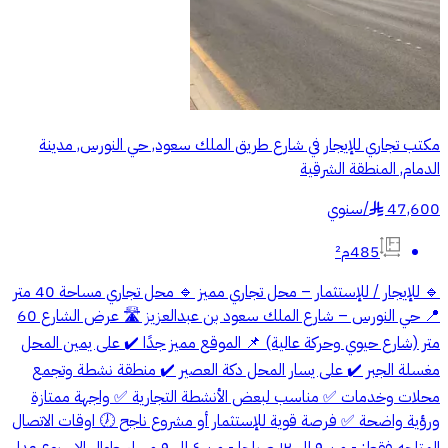
مكتب تجاري للإيجار في شارع طريق الملك سعود, حي النورس, مدينة
الدمام, المنطقة الشرقية
47,600
/
سنوي
§
485م²
🔹 للإيجار / للإستثمار – محل تجاري مميز 🔹 محل تجاري مساحة 40 متر
📍 حي النورس – شارع الملك سعود بن عبدالعزيز 🛣️ عرض الشارع 60
متر (شارع حيوي وحركة عالية) 📌 الموقع مميز جدًا ✔️ على يمين المحل
مغسلة الجبر ✔️ على يسار المحل دكة العصير ✔️ منطقة نشطة وتجمع
محلات وخدمات ✅ مناسب لبعض الأنشطة التجارية ✅ واجهة ممتازة
ورؤية واضحة ✅ فرصة قوية للإستثمار أو مشروع ناجح 🕖 اوقات الاتصال