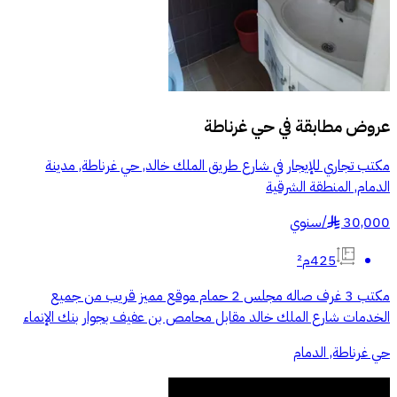
عروض مطابقة في
حي غرناطة
مكتب تجاري للإيجار في شارع طريق الملك خالد, حي غرناطة, مدينة
الدمام, المنطقة الشرقية
30,000
/
سنوي
§
425م²
مكتب 3 غرف صاله مجلس 2 حمام موقع مميز قريب من جميع
الخدمات شارع الملك خالد مقابل محامص بن عفيف بجوار بنك الإنماء
حي غرناطة, الدمام