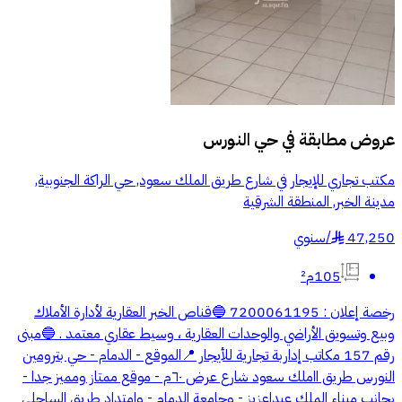
عروض مطابقة في
حي النورس
مكتب تجاري للإيجار في شارع طريق الملك سعود, حي الراكة الجنوبية,
مدينة الخبر, المنطقة الشرقية
47,250
/
سنوي
§
105م²
رخصة إعلان : 7200061195 🔵قناص الخبر العقارية لأدارة الأملاك
وبيع وتسويق الأراضي والوحدات العقارية ، وسيط عقاري معتمد . 🔵مبنى
رقم 157 مكاتب إداربة تجارية للأيجار 📍الموقع - الدمام - حي بترومين
النورس طريق ااملك سعود شارع عرض ٦٠م - موقع ممتاز ومميز جدا -
بجانب ميناء الملك عبداعزيز - وجامعة الدمام - وامتداد طريق الساحلي