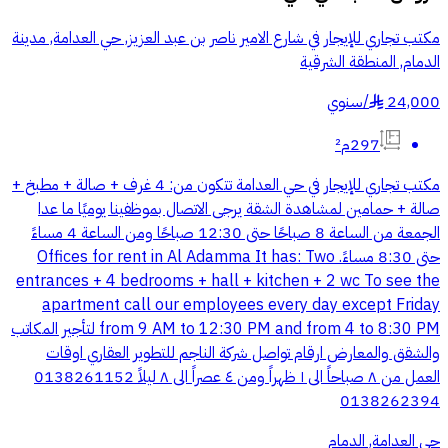
مكتب تجاري للإيجار في شارع الامير ناصر بن عبد العزيز, حي العدامة, مدينة
الدمام, المنطقة الشرقية
24,000
/
سنوي
§
297م²
مكتب تجاري للإيجار في حي العدامة تتكون من: 4 غرف + صالة + مطبخ +
صالة + حمامين لمشاهدة الشقة يرجى الاتصال بموظفينا يوميًا ما عدا
الجمعة من الساعة 8 صباحًا حتى 12:30 صباحًا ومن الساعة 4 مساءً
حتى 8:30 مساءً. Offices for rent in Al Adamma It has: Two
entrances + 4 bedrooms + hall + kitchen + 2 wc To see the
apartment call our employees every day except Friday
from 9 AM to 12:30 PM and from 4 to 8:30 PM لتأجير المكاتب
والشقق والمعارض ارقام تواصل شركة الناجم للتطوير العقاري اوقات
العمل من ٨ صباحاً الى ١ ظهراً ومن ٤ عصراً الى ٨ ليلاً 0138261152
0138262394
حي العدامة, الدمام