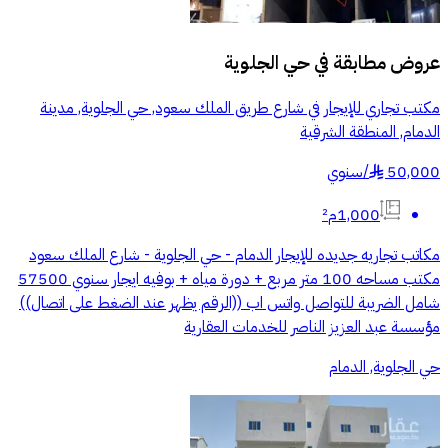
عروض مطابقة في
حي الجلوية
مكتب تجاري للإيجار في شارع طريق الملك سعود, حي الجلوية, مدينة
الدمام, المنطقة الشرقية
50,000
/
سنوي
§
1,000م²
مكاتب تجاريه جديده للإيجار الدمام - حي الجلوية - شارع الملك سعود
مكتب مساحه 100 متر مربع + دورة مياه + بوفيه ايجار سنوي 57500
شامل الضريبة للتواصل واتس اب ((الرقم يظهر عند الضغط على اتصال))
مؤسسة عبد العزيز الناصر للخدمات العقارية
حي الجلوية, الدمام