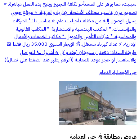
سبليت، مما يوفر على المستأجر تكلفة التجهيز ويتيح بدء العمل مباشرة. ⭐
تصميم مرن يناسب مختلف الأنشطة الإدارية والمهنية. ⭐ موقع حيوي
يسهل الوصول إليه من مختلف أحياء الدمام. ⭐ مناسب لـ: * الشركات
والمؤسسات. * المكاتب الهندسية والاستشارية. * المكاتب القانونية
والمحاسبية. * شركات التأمين والتمويل. * مكاتب الخدمات والأعمال
الإدارية. ⚡ عداد كهرباء مستقل. 💰 الإيجار السنوي 35,000 ريال فقط 📅
طريقة السداد: دفعتان سنويتان (مقدم كل 6 أشهر). 📞 للتواصل
والاستفسار أو حجز موعد للمعاينة ((الرقم يظهر عند الضغط على اتصال))
حي الفيصلية, الدمام
عروض مطابقة في
حي العدامة