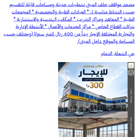
مصعد مواقف خلف المبنى تشطيبات حديثة ومساحات قابلة للتقسيم
حسب النشاط مناسبة لـ: * العيادات الطبية والتخصصية * المجمعات
الطبية * المعاهد ومراكز التدريب * المكاتب الهندسية والاستشارية *
شركات القطاع الخاص * مراكز الخدمات والأعمال * الأنشطة الإدارية
والتجارية المختلفة الإيجار يبدأ من 400 ريال للمتر سنويًا (ويختلف حسب
المساحة والموقع داخل المبنى).
حي الشعلة, الدمام