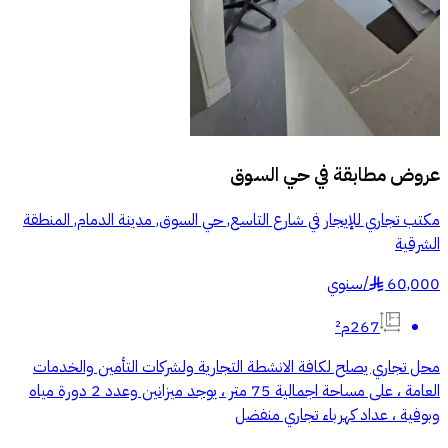
عروض مطابقة في
حي السوق
مكتب تجاري للإيجار في شارع التاسع, حي السوق, مدينة الدمام, المنطقة
الشرقية
60,000
/
سنوي
§
267م²
محل تجاري يصلح لكافة الانشطة التجارية ولشركات التأمين والخدمات
العامة ، على مساحة اجمالية 75 متر ، يوجد ميزانين وعدد 2 دورة مياه
وبوفية ، عداد كهرباء تجاري منفضل