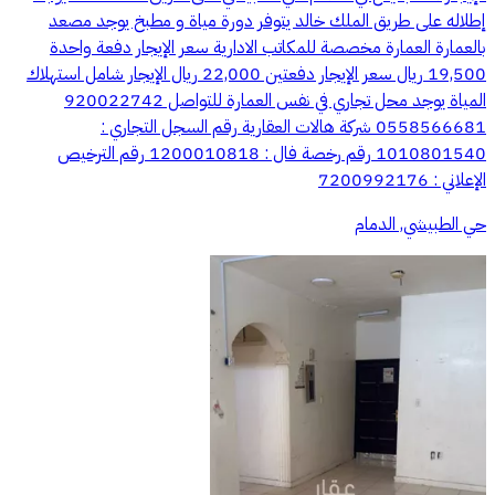
إطلاله على طريق الملك خالد يتوفر دورة مياة و مطبخ يوجد مصعد
بالعمارة العمارة مخصصة للمكاتب الادارية سعر الإيجار دفعة واحدة
19,500 ريال سعر الإيجار دفعتين 22,000 ريال الإيجار شامل استهلاك
المياة يوجد محل تجاري في نفس العمارة للتواصل 920022742
0558566681 شركة هالات العقارية رقم السجل التجاري :
1010801540 رقم رخصة فال : 1200010818 رقم الترخيص
الإعلاني : 7200992176
حي الطبيشي, الدمام