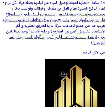
24 ساعة . - تغذیة المیاه: توصیل المیاه من البلدیة بعداد میاه لكل بر ج -
نظام الدفاع المدني: نظام كامل مع مضخة وخزانات وكواشف دخان
وصنادیق میاه. - بوجد مواقف سیارات امامیة وا سفل البرجین - الموقع
على طریق الظھران الجبیل السریع بجوار مبنى الإذاعة والتلیفزیون - الموقع
قریب جدا من جمیع الخدمات شركة بداية الطريق العقارية في أتم
الإستعداد للتسويق (العروض العقارية ) وإدارة الأملاك (يوجد لدينا للبيع
والإيجار عمائر – مستودعات – أراضي ) جوال: ((رقم المعلن يظهر عند
التواصل))
حي الاثير, الدمام