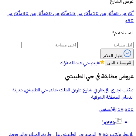
عرض الشارع
أكثر من 5م
أكثر من 10م
أكثر من 15م
أكثر من 20م
أكثر من 30م
أكثر من
50م
المساحة
م²
إظهار الفلاتر
تقييم
حي عبدالله فؤاد
وسطاء الحي
عروض مطابقة في
حي الطبيشي
مكتب تجاري للإيجار في شارع طريق الملك خالد, حي الطبيشي, مدينة
الدمام, المنطقة الشرقية
19,500
/
سنوي
§
996م²
للإيجار مكتب يقع في الدمام حي الطبيشي على طريق الملك خالد يوجد