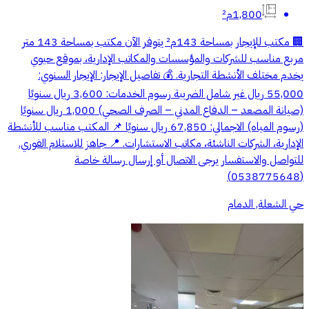
1,800م²
🏢 مكتب للإيجار بمساحة 143م² يتوفر الآن مكتب بمساحة 143 متر
مربع مناسب للشركات والمؤسسات والمكاتب الإدارية، بموقع حيوي
يخدم مختلف الأنشطة التجارية. 💰 تفاصيل الإيجار: الإيجار السنوي:
55,000 ريال غير شامل الضريبة رسوم الخدمات: 3,600 ريال سنويًا
(صيانة المصعد – الدفاع المدني – الصرف الصحي) 1,000 ريال سنويًا
(رسوم المياه) الاجمالي: 67,850 ريال سنويًا 📌 المكتب مناسب للأنشطة
الإدارية، الشركات الناشئة، مكاتب الاستشارات. 📍 جاهز للاستلام الفوري.
للتواصل والاستفسار يرجى الاتصال أو إرسال رسالة خاصة
(0538775648)
حي الشعلة, الدمام