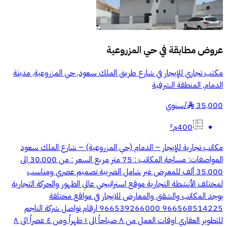
عروض مطابقة في
حي المزروعية
مكتب تجاري للإيجار في شارع طريق الملك سعود, حي المزروعية, مدينة
الدمام, المنطقة الشرقية
35,000
/
سنوي
§
400م²
مكاتب تجارية للإيجار – الدمام (حي المزروعية) – شارع الملك سعود
المواصفات: مساحة المكاتب : 75 متر مربع السعر : من 30.000 الى
35.000 ألف للمعرض غير شامل الضريبة تصميم عصري ومناسب
لمختلف الأنشطة التجارية موقع استراتيجي عالي الظهور والحركة التجارية
يوجد المكاتب والشقق والمعارض للايجار في مواقع مختلفة
966568514225 966539266000 ارقام تواصل شركة الناجم
للتطوير العقاري اوقات العمل من ٨ صباحاً الى ١ ظهراً ومن ٤ عصراً الى ٨