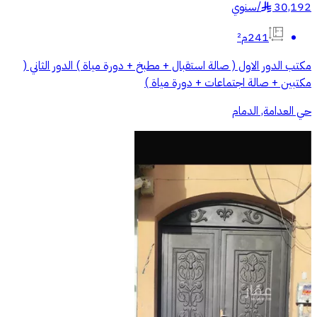
30,192
/
سنوي
§
241م²
مكتب الدور الاول ( صالة استقبال + مطبخ + دورة مياة ) الدور الثاني (
مكتبين + صالة اجتماعات + دورة مياة )
حي العدامة, الدمام