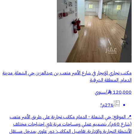
مكتب تجاري للإيجار في شارع الأمير متعب بن عبدالعزيز, حي الشعلة, مدينة
الدمام, المنطقة الشرقية
120,000
/
سنوي
§
276م²
📍 الموقع: حي الشعلة - الدمام مكاتب تجارية على طريق الأمير متعب
(شارع 60م)، بتصميم عملي ومساحات مرنة تلبي احتياجات مختلف
الأنشطة التجارية والإدارية. تفاصيل المكاتب: دور علوي بمدخل مستقل