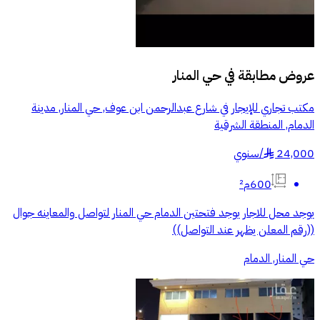
عروض مطابقة في
حي المنار
مكتب تجاري للإيجار في شارع عبدالرحمن ابن عوف, حي المنار, مدينة
الدمام, المنطقة الشرقية
24,000
/
سنوي
§
600م²
يوجد محل للاجار يوجد فتحتين الدمام حي المنار لتواصل والمعاينه جوال
((رقم المعلن يظهر عند التواصل))
حي المنار, الدمام