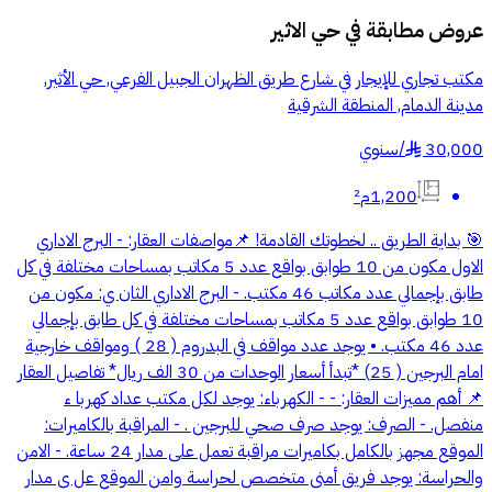
عروض مطابقة في
حي الاثير
مكتب تجاري للإيجار في شارع طريق الظهران الجبيل الفرعي, حي الأثير,
مدينة الدمام, المنطقة الشرقية
30,000
/
سنوي
§
1,200م²
🎯 بداية الطريق .. لخطوتك القادمة! 📌مواصفات العقار: - البرج الاداري
الاول مكون من 10 طوابق بواقع عدد 5 مكاتب بمساحات مختلفة في كل
طابق بإجمالي عدد مكاتب 46 مكتب. - البرج الاداري الثان ي: مكون من
10 طوابق بواقع عدد 5 مكاتب بمساحات مختلفة في كل طابق بإجمالي
عدد 46 مكتب. • یوجد عدد مواقف في البدروم ( 28 ) ومواقف خارجیة
امام البرجین ( 25) *تبدأ أسعار الوحدات من 30 الف ريال* تفاصيل العقار
📌 أھم ممیزات العقار: - - الكھرباء: یوجد لكل مكتب عداد كھربا ء
منفصل. - الصرف: یوجد صرف صحي للبرجین . - المراقبة بالكامیرات:
الموقع مجھز بالكامل بكامیرات مراقبة تعمل على مدار 24 ساعة. - الامن
والحراسة: یوجد فریق أمنى متخصص لحراسة وامن الموقع عل ى مدار