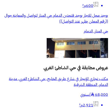
600م²
يوجد محل للاجار يوجد فتحتين الدمام حي المنار لتواصل والمعاينه جوال
((رقم المعلن يظهر عند التواصل))
حي المنار, الدمام
عروض مطابقة في
حي الشاطئ الغربي
مكتب تجاري للإيجار في شارع طريق الخليج, حي الشاطئ الغربي, مدينة
الدمام, المنطقة الشرقية
68,000
/
سنوي
§
2,921م²