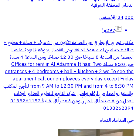
الدمام, المنطقة الشرقية
24,000
/
سنوي
§
297م²
مكتب تجاري للإيجار في حي العدامة تتكون من: 4 غرف + صالة + مطبخ +
صالة + حمامين لمشاهدة الشقة يرجى الاتصال بموظفينا يوميًا ما عدا
الجمعة من الساعة 8 صباحًا حتى 12:30 صباحًا ومن الساعة 4 مساءً
حتى 8:30 مساءً. Offices for rent in Al Adamma It has: Two
entrances + 4 bedrooms + hall + kitchen + 2 wc To see the
apartment call our employees every day except Friday
from 9 AM to 12:30 PM and from 4 to 8:30 PM لتأجير المكاتب
والشقق والمعارض ارقام تواصل شركة الناجم للتطوير العقاري اوقات
العمل من ٨ صباحاً الى ١ ظهراً ومن ٤ عصراً الى ٨ ليلاً 0138261152
0138262394
حي العدامة, الدمام