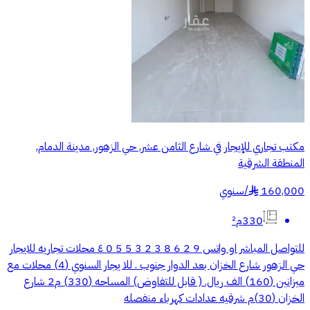
مكتب تجاري للإيجار في شارع الثامن عشر, حي الزهور, مدينة الدمام,
المنطقة الشرقية
160,000
/
سنوي
§
330م²
للتواصل المباشر او واتس 9 2 6 8 3 2 3 5 5 0 ٤ محلات تجاريه للايجار
حي الزهور شارع الخزان بعد الدوار جنوب . للا يجار السنوي (4) محلات مع
ميزانين (160) الف ريال. ( قابل للتفاوض) المساحه (330) م2 شارع
الخزان (30)م شرقيه عدادات كهرباء منفصله