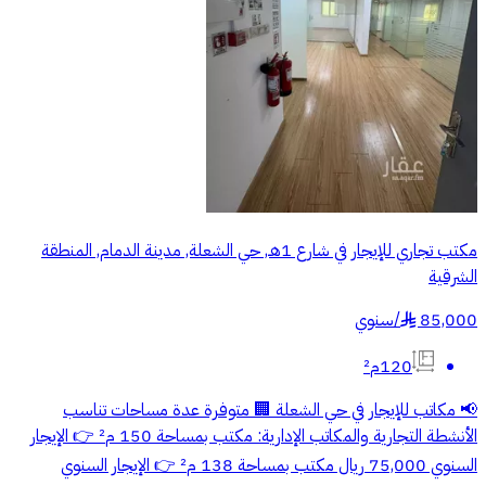
مكتب تجاري للإيجار في شارع 1هـ, حي الشعلة, مدينة الدمام, المنطقة
الشرقية
85,000
/
سنوي
§
120م²
📢 مكاتب للإيجار في حي الشعلة 🏢 متوفرة عدة مساحات تناسب
الأنشطة التجارية والمكاتب الإدارية: مكتب بمساحة 150 م² 👉 الإيجار
السنوي 75,000 ريال مكتب بمساحة 138 م² 👉 الإيجار السنوي