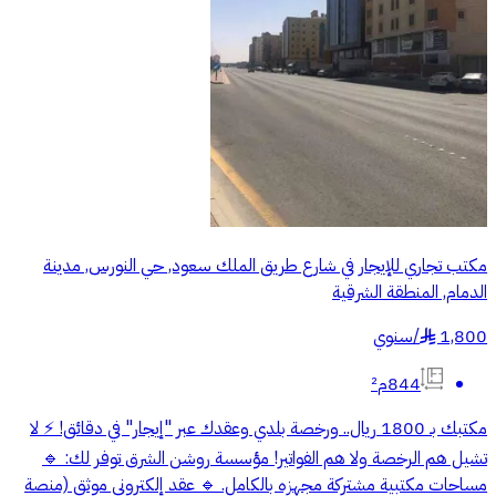
مكتب تجاري للإيجار في شارع طريق الملك سعود, حي النورس, مدينة
الدمام, المنطقة الشرقية
1,800
/
سنوي
§
844م²
مكتبك بـ 1800 ريال.. ورخصة بلدي وعقدك عبر "إيجار" في دقائق! ⚡️ لا
تشيل هم الرخصة ولا هم الفواتير! مؤسسة روشن الشرق توفر لك: 🔹
مساحات مكتبية مشتركة مجهزه بالكامل. 🔹 عقد إلكتروني موثق (منصة