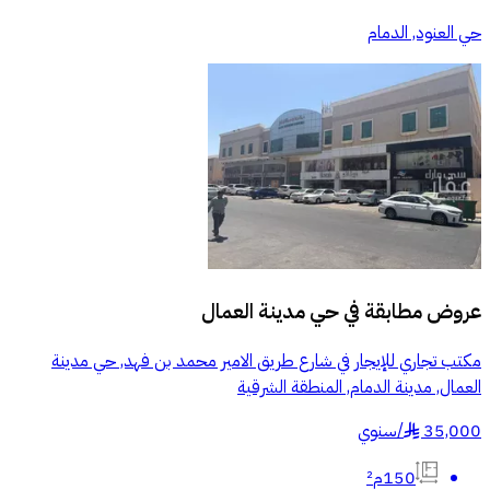
حي العنود, الدمام
عروض مطابقة في
حي مدينة العمال
مكتب تجاري للإيجار في شارع طريق الامير محمد بن فهد, حي مدينة
العمال, مدينة الدمام, المنطقة الشرقية
35,000
/
سنوي
§
150م²