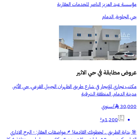
مؤسسة عبد العزيز الناصر للخدمات العقارية
حي الجلوية, الدمام
عروض مطابقة في
حي الاثير
مكتب تجاري للإيجار في شارع طريق الظهران الجبيل الفرعي, حي الأثير,
مدينة الدمام, المنطقة الشرقية
30,000
/
سنوي
§
1,200م²
🎯 بداية الطريق .. لخطوتك القادمة! 📌مواصفات العقار: - البرج الاداري