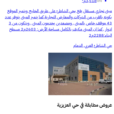
3,518م²
مبنى تجاري مستقل يقع بحي الشاطئ على طريق الخليج ويتميز الموقع
بكونه بالقرب من الشركات والمعارض التجارية كما يتميز المبنى يتوفر عدد
43 موقف خاص بالمبنى , ومصعدين يخدمون المبنى , ويتكون من 3
ادوار , كما ان المبنى مكيف بالكامل مساحة الأرض: 2603م2 مسطح
البناء:2288م2
حي الشاطئ الغربي, الدمام
عروض مطابقة في
حي العزيزية