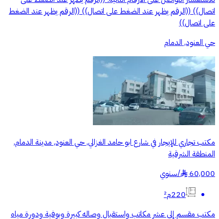
اتصال)) ((الرقم يظهر عند الضغط على اتصال)) ((الرقم يظهر عند الضغط
على اتصال))
حي العنود, الدمام
مكتب تجاري للإيجار في شارع ابو حامد الغزالي, حي العنود, مدينة الدمام,
المنطقة الشرقية
60,000
/
سنوي
§
220م²
مكتب مقسم إلى عشر مكاتب واستقبال وصاله كبيرة وبوفية ودورة مياه