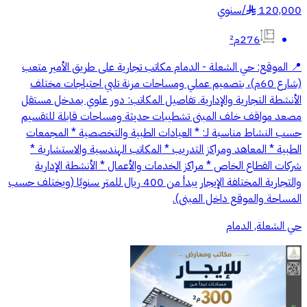
120,000
/
سنوي
§
276م²
📍 الموقع: حي الشعلة - الدمام مكاتب تجارية على طريق الأمير متعب
(شارع 60م)، بتصميم عملي ومساحات مرنة تلبي احتياجات مختلف
الأنشطة التجارية والإدارية. تفاصيل المكاتب: دور علوي بمدخل مستقل
مصعد مواقف خلف المبنى تشطيبات حديثة ومساحات قابلة للتقسيم
حسب النشاط مناسبة لـ: * العيادات الطبية والتخصصية * المجمعات
الطبية * المعاهد ومراكز التدريب * المكاتب الهندسية والاستشارية *
شركات القطاع الخاص * مراكز الخدمات والأعمال * الأنشطة الإدارية
والتجارية المختلفة الإيجار يبدأ من 400 ريال للمتر سنويًا (ويختلف حسب
المساحة والموقع داخل المبنى).
حي الشعلة, الدمام