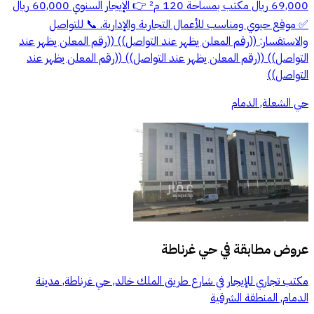
69,000 ريال مكتب بمساحة 120 م² 👉 الإيجار السنوي 60,000 ريال
✅ موقع حيوي ومناسب للأعمال التجارية والإدارية. 📞 للتواصل
والاستفسار: ((رقم المعلن يظهر عند التواصل)) ((رقم المعلن يظهر عند
التواصل)) ((رقم المعلن يظهر عند التواصل)) ((رقم المعلن يظهر عند
التواصل))
حي الشعلة, الدمام
عروض مطابقة في
حي غرناطة
مكتب تجاري للإيجار في شارع طريق الملك خالد, حي غرناطة, مدينة
الدمام, المنطقة الشرقية