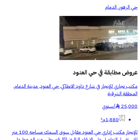
حي الزهور, الدمام
عروض مطابقة في
حي العنود
مكتب تجاري للإيجار في شارع داود الانطاكي, حي العنود, مدينة الدمام,
المنطقة الشرقية
25,000
/
سنوي
§
1,880م²
للإيجار مكتب إداري حي العنود مقابل سوق السمك مساحه 100 متر
للاستفسار التواصل على الارقام التاليه: ((الرقم يظهر عند الضغط على