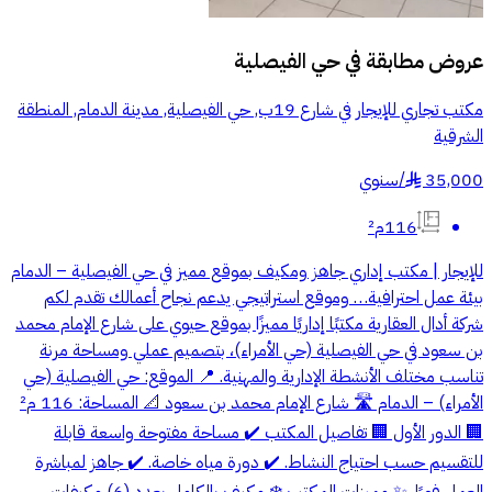
عروض مطابقة في
حي الفيصلية
مكتب تجاري للإيجار في شارع 19ب, حي الفيصلية, مدينة الدمام, المنطقة
الشرقية
35,000
/
سنوي
§
116م²
للإيجار | مكتب إداري جاهز ومكيف بموقع مميز في حي الفيصلية – الدمام
بيئة عمل احترافية… وموقع استراتيجي يدعم نجاح أعمالك تقدم لكم
شركة أدال العقارية مكتبًا إداريًا مميزًا بموقع حيوي على شارع الإمام محمد
بن سعود في حي الفيصلية (حي الأمراء)، بتصميم عملي ومساحة مرنة
تناسب مختلف الأنشطة الإدارية والمهنية. 📍 الموقع: حي الفيصلية (حي
الأمراء) – الدمام 🛣️ شارع الإمام محمد بن سعود 📐 المساحة: 116 م²
🏢 الدور الأول 🏢 تفاصيل المكتب ✔️ مساحة مفتوحة واسعة قابلة
للتقسيم حسب احتياج النشاط. ✔️ دورة مياه خاصة. ✔️ جاهز لمباشرة