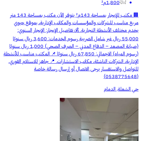
1,800م²
🏢 مكتب للإيجار بمساحة 143م² يتوفر الآن مكتب بمساحة 143 متر
مربع مناسب للشركات والمؤسسات والمكاتب الإدارية، بموقع حيوي
يخدم مختلف الأنشطة التجارية. 💰 تفاصيل الإيجار: الإيجار السنوي:
55,000 ريال غير شامل الضريبة رسوم الخدمات: 3,600 ريال سنويًا
(صيانة المصعد – الدفاع المدني – الصرف الصحي) 1,000 ريال سنويًا
(رسوم المياه) الاجمالي: 67,850 ريال سنويًا 📌 المكتب مناسب للأنشطة
الإدارية، الشركات الناشئة، مكاتب الاستشارات. 📍 جاهز للاستلام الفوري.
للتواصل والاستفسار يرجى الاتصال أو إرسال رسالة خاصة
(0538775648)
حي الشعلة, الدمام