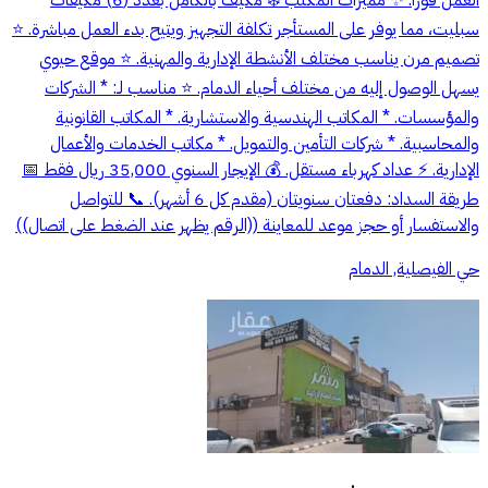
العمل فورًا. ✨ مميزات المكتب ❄️ مكيف بالكامل بعدد (6) مكيفات
سبليت، مما يوفر على المستأجر تكلفة التجهيز ويتيح بدء العمل مباشرة. ⭐
تصميم مرن يناسب مختلف الأنشطة الإدارية والمهنية. ⭐ موقع حيوي
يسهل الوصول إليه من مختلف أحياء الدمام. ⭐ مناسب لـ: * الشركات
والمؤسسات. * المكاتب الهندسية والاستشارية. * المكاتب القانونية
والمحاسبية. * شركات التأمين والتمويل. * مكاتب الخدمات والأعمال
الإدارية. ⚡ عداد كهرباء مستقل. 💰 الإيجار السنوي 35,000 ريال فقط 📅
طريقة السداد: دفعتان سنويتان (مقدم كل 6 أشهر). 📞 للتواصل
والاستفسار أو حجز موعد للمعاينة ((الرقم يظهر عند الضغط على اتصال))
حي الفيصلية, الدمام