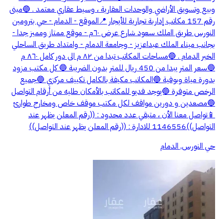
وبيع وتسويق الأراضي والوحدات العقارية ، وسيط عقاري معتمد . 🔵مبنى
رقم 157 مكاتب إداربة تجارية للأيجار 📍الموقع - الدمام - حي بترومين
النورس طريق ااملك سعود شارع عرض ٦٠م - موقع ممتاز ومميز جدا -
بجانب ميناء الملك عبداعزيز - وجامعة الدمام - وامتداد طريق الساحلي
الخبر الدمام . 🔵مساحات المكاتب تبدا من ٨٢ م الى دور كامل ٨٦٠ م
🔵سعر المتر يبدا من 450 ريال للمتر بدون الضريبة 🔵 كل مكتب مزود
بدورة مياة وبوفية 🔵المكاتب مكيفة بالكامل تكييف مركزي 🔵جميع
الرخص متوفرة 🔵يوجد فديو للمكاتب بالأمكان طليه من أرقام التواصل
🔵مصعدين و دورين مواقف لكل مكتب موقف خاص ومخارج طوارئ
📱تواصل معنا الأن ، متبقي عدد محدود : ((رقم المعلن يظهر عند
التواصل))1146556 للادارة : ((رقم المعلن يظهر عند التواصل))
حي النورس, الدمام