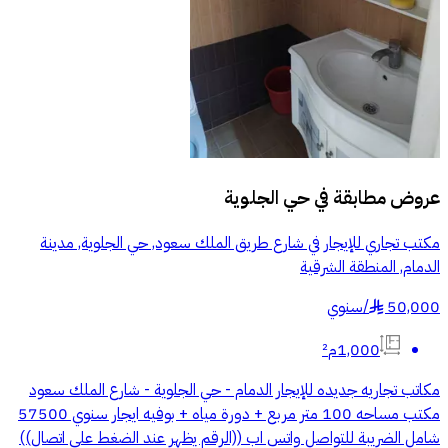
عروض مطابقة في
حي الجلوية
مكتب تجاري للإيجار في شارع طريق الملك سعود, حي الجلوية, مدينة
الدمام, المنطقة الشرقية
50,000
/
سنوي
§
1,000م²
مكاتب تجاريه جديده للإيجار الدمام - حي الجلوية - شارع الملك سعود
مكتب مساحه 100 متر مربع + دورة مياه + بوفيه ايجار سنوي 57500
شامل الضريبة للتواصل واتس اب ((الرقم يظهر عند الضغط على اتصال))