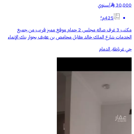
30,000
/
سنوي
§
425م²
مكتب 3 غرف صاله مجلس 2 حمام موقع مميز قريب من جميع
الخدمات شارع الملك خالد مقابل محامص بن عفيف بجوار بنك الإنماء
حي غرناطة, الدمام