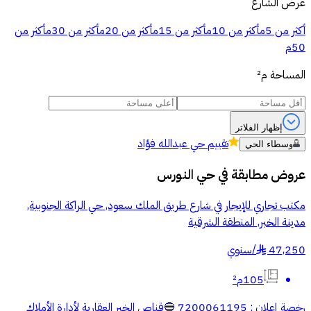
عرض الشارع
أكثر من 5م
أكثر من 10م
أكثر من 15م
أكثر من 20م
أكثر من 30م
أكثر من
50م
المساحة
م²
إظهار الفلاتر
تقييم
حي عبدالله فؤاد
وسطاء الحي
عروض مطابقة في
حي النورس
مكتب تجاري للإيجار في شارع طريق الملك سعود, حي الراكة الجنوبية,
مدينة الخبر, المنطقة الشرقية
47,250
/
سنوي
§
105م²
رخصة إعلان : 7200061195 🔵قناص الخبر العقارية لأدارة الأملاك