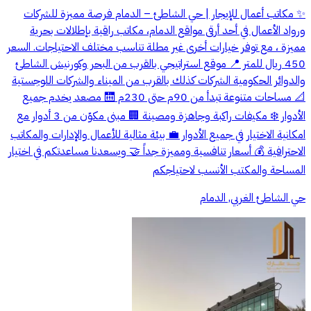
✨ مكاتب أعمال للإيجار | حي الشاطئ – الدمام فرصة مميزة للشركات
ورواد الأعمال في أحد أرقى مواقع الدمام، مكاتب راقية بإطلالات بحرية
مميزة ، مع توفر خيارات أخرى غير مطلة تناسب مختلف الاحتياجات. السعر
450 ريال للمتر 📍 موقع استراتيجي بالقرب من البحر وكورنيش الشاطئ
والدوائر الحكومية الشركات كذلك بالقرب من الميناء والشركات اللوجستية
📐 مساحات متنوعة تبدأ من 90م حتى 230م 🛗 مصعد يخدم جميع
الأدوار ❄️ مكيفات راكبة وجاهزة ومصينة 🏢 مبنى مكوّن من 3 أدوار مع
امكانية الاختيار في جميع الأدوار 💼 بيئة مثالية للأعمال والإدارات والمكاتب
الاحترافية 💰 أسعار تنافسية ومميزة جداً 🤝 ويسعدنا مساعدتكم في اختيار
المساحة والمكتب الأنسب لاحتياجكم
حي الشاطئ الغربي, الدمام