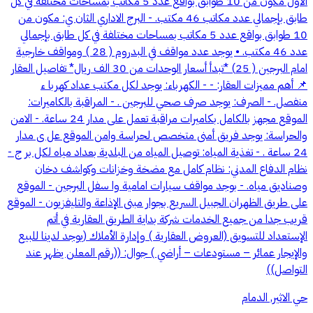
الاول مكون من 10 طوابق بواقع عدد 5 مكاتب بمساحات مختلفة في كل
طابق بإجمالي عدد مكاتب 46 مكتب. - البرج الاداري الثان ي: مكون من
10 طوابق بواقع عدد 5 مكاتب بمساحات مختلفة في كل طابق بإجمالي
عدد 46 مكتب. • یوجد عدد مواقف في البدروم ( 28 ) ومواقف خارجیة
امام البرجین ( 25) *تبدأ أسعار الوحدات من 30 الف ريال* تفاصيل العقار
📌 أھم ممیزات العقار: - - الكھرباء: یوجد لكل مكتب عداد كھربا ء
منفصل. - الصرف: یوجد صرف صحي للبرجین . - المراقبة بالكامیرات:
الموقع مجھز بالكامل بكامیرات مراقبة تعمل على مدار 24 ساعة. - الامن
والحراسة: یوجد فریق أمنى متخصص لحراسة وامن الموقع عل ى مدار
24 ساعة . - تغذیة المیاه: توصیل المیاه من البلدیة بعداد میاه لكل بر ج -
نظام الدفاع المدني: نظام كامل مع مضخة وخزانات وكواشف دخان
وصنادیق میاه. - بوجد مواقف سیارات امامیة وا سفل البرجین - الموقع
على طریق الظھران الجبیل السریع بجوار مبنى الإذاعة والتلیفزیون - الموقع
قریب جدا من جمیع الخدمات شركة بداية الطريق العقارية في أتم
الإستعداد للتسويق (العروض العقارية ) وإدارة الأملاك (يوجد لدينا للبيع
والإيجار عمائر – مستودعات – أراضي ) جوال: ((رقم المعلن يظهر عند
التواصل))
حي الاثير, الدمام