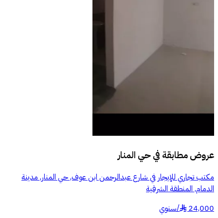
عروض مطابقة في
حي المنار
مكتب تجاري للإيجار في شارع عبدالرحمن ابن عوف, حي المنار, مدينة
الدمام, المنطقة الشرقية
24,000
/
سنوي
§