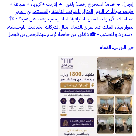
إيجار). 🔹 خدمة استخراج رخصة بلدي. 🔹 إنترنت + كهرباء + ضيافة +
طباعة مجاناً. 📍 الخيار المثالي للشركات الناشئة والمستثمرين. احجز
مساحتك الآن وابدأ العمل باحترافية! لماذا يتميز موقعنا عن غيره؟ • 🏗️
بجوار ميناء الملك عبدالعزيز بالدمام: مثالي لشركات الخدمات اللوجستية،
الاستيراد والتصدير. • 🎓 دقائق من جامعة الإمام عبدالرحمن بن فيصل
حي النورس, الدمام