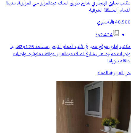
مكتب تجاري للإيجار في شارع طريق الملك عبدالعزيز, حي العزيزية, مدينة
الدمام, المنطقة الشرقية
48,500
/
سنوي
§
2,424م²
مكتب إداري موقع مميز في قلب الدمام النابض مساحة 125م2تقريبا.
واجهات مميزه. على شارع الملك عبدالعزيز. مواقف متوفره. واجهات
اطلاله بانوراما
حي العزيزية, الدمام