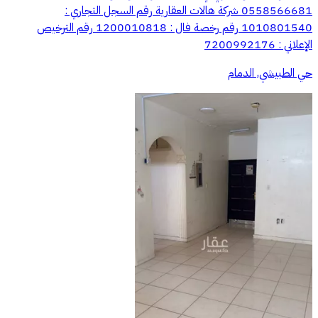
0558566681 شركة هالات العقارية رقم السجل التجاري :
1010801540 رقم رخصة فال : 1200010818 رقم الترخيص
الإعلاني : 7200992176
حي الطبيشي, الدمام