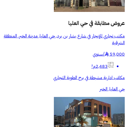
عروض مطابقة في
حي العليا
مكتب تجاري للإيجار في شارع بشار بن برد, حي العليا, مدينة الخبر, المنطقة
الشرقية
59,000
/
سنوي
§
2,483م²
مكاتب ادارية مشبطة في برج الطوية التجاري
حي العليا, الخبر