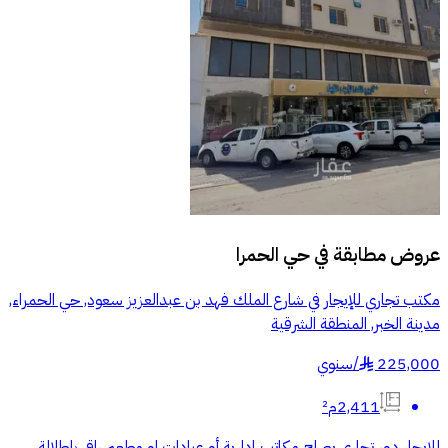
عروض مطابقة في
حي الحمرا
مكتب تجاري للإيجار في شارع الملك فهد بن عبدالعزيز سعود, حي الحمراء,
مدينة الخبر, المنطقة الشرقية
225,000
/
سنوي
§
2,411م²
‏للإيجار دور تجاري ‏يصلح مكاتب إدارية ‏أو عيادات او مطعم راقي باطلالة