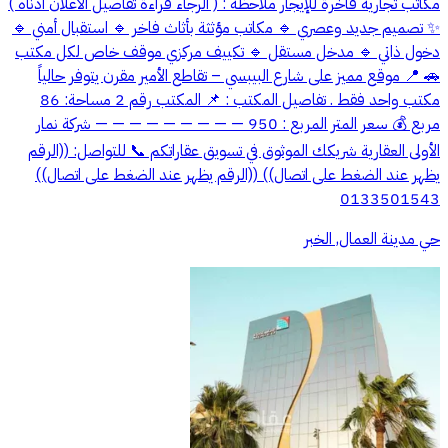
مكاتب تجارية فاخرة للإيجار ملاحظة : ( الرجاء قراءة تفاصيل الاعلان ادناه )
✨ تصميم جديد وعصري 🔹 مكاتب مؤثثة بأثاث فاخر 🔹 استقبال أمني 🔹
دخول ذاتي 🔹 مدخل مستقل 🔹 تكييف مركزي موقف خاص لكل مكتب
🚗 📍 موقع مميز على شارع البيبسي – تقاطع الأمير مقرن يتوفر حالياً
مكتب واحد فقط . تفاصيل المكتب : 📌 المكتب رقم 2 مساحة: 86
مربع 💰 سعر المتر المربع : 950 — — — — — — — — — شركة نمار
الأولى العقارية شريكك الموثوق في تسويق عقاراتكم 📞 للتواصل: ((الرقم
يظهر عند الضغط على اتصال)) ((الرقم يظهر عند الضغط على اتصال))
0133501543
حي مدينة العمال, الخبر