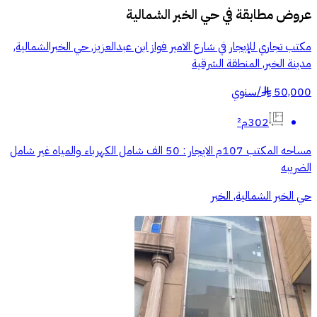
عروض مطابقة في
حي الخبر الشمالية
مكتب تجاري للإيجار في شارع الامير فواز ابن عبدالعزيز, حي الخبرالشمالية,
مدينة الخبر, المنطقة الشرقية
50,000
/
سنوي
§
302م²
مساحه المكتب 107م الايجار : 50 الف شامل الكهرباء والمياه غير شامل
الضريبه
حي الخبر الشمالية, الخبر