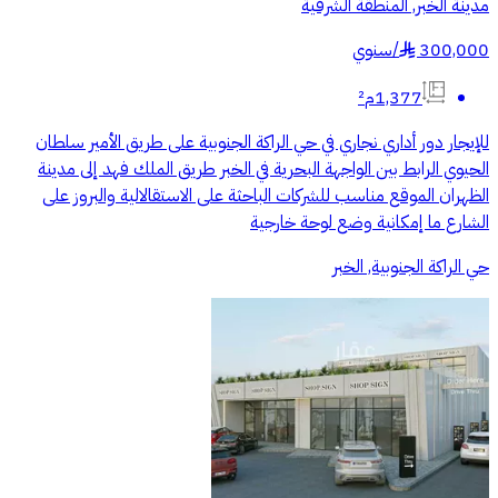
مدينة الخبر, المنطقة الشرقية
300,000
/
سنوي
§
1,377م²
‏للإيجار دور أداري نجاري ‏في حي الراكة الجنوبية على طريق الأمير سلطان
الحيوي ‏الرابط بين الواجهة البحرية في الخبر طريق الملك فهد إلى مدينة
الظهران ‏الموقع مناسب ‏للشركات الباحثة على الاستقالالية والبروز على
الشارع ‏ما إمكانية وضع لوحة خارجية
حي الراكة الجنوبية, الخبر