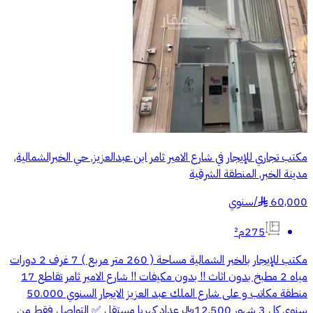
مكتب تجاري للإيجار في شارع الامير ثامر ابن عبدالعزيز, حي الخبرالشمالية,
مدينة الخبر, المنطقة الشرقية
60,000
/
سنوي
§
275م²
مكتب للإيجار بالخبر الشمالية مساحة ( 260 متر مربع ) 7 غرف 2 دورات
مياه 2 مطبخ بدون اثاث !! بدون مكيفات !! شارع الامير ثامر تقاطع 17
منطقة مكاتب و على شارع الملك عبد العزيز الايجار السنوي 50.000
سنوي كل 3 شهور 12.500﷼ عداد كهربا مستقل ✅ التواصل فقط من