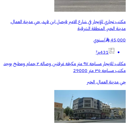
مكتب تجاري للإيجار في شارع الامير فيصل ابن فهد, حي مدينة العمال,
مدينة الخبر, المنطقة الشرقية
45,000
/
سنوي
§
431م²
مكاتب للايجار مساحه ٩٧ متر مكيفه غرفتين وصاله ٢ حمام ومطبخ يوجد
مكتب مساحه ٣٥ متر 29000
حي مدينة العمال, الخبر