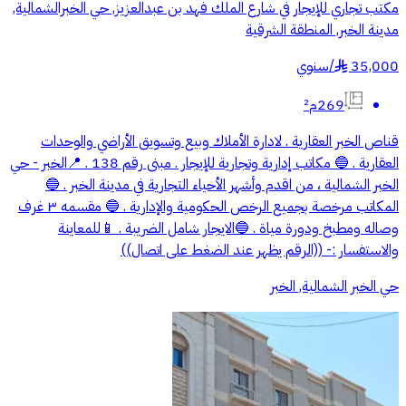
مكتب تجاري للإيجار في شارع الملك فهد بن عبدالعزيز, حي الخبرالشمالية,
مدينة الخبر, المنطقة الشرقية
35,000
/
سنوي
§
269م²
قناص الخبر العقارية . لادارة الأملاك وبيع وتسويق الأراضي والوحدات
العقارية . 🔵 مكاتب إدارية وتجارية للإيجار . مبنى رقم 138 . 📍الخبر - حي
الخبر الشمالية ، من اقدم وأشهر الأحياء التجارية في مدينة الخبر . 🔵
المكاتب مرخصة بجميع الرخص الحكومية والإدارية . 🔵 مقسمه ٣ غرف
وصاله ومطبخ ودورة مياة . 🔵الايجار شامل الضريبة . 📱للمعاينة
والاستفسار :- ((الرقم يظهر عند الضغط على اتصال))
حي الخبر الشمالية, الخبر