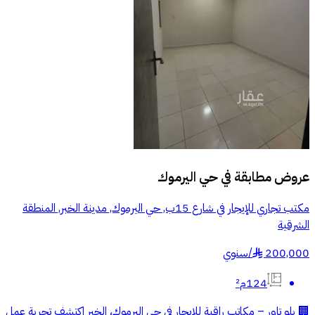
عروض مطابقة في
حي اليرموك
مكتب تجاري للإيجار في شارع 15ب, حي اليرموك, مدينة الخبر, المنطقة
الشرقية
200,000
/
سنوي
§
124م²
🏢 بلو تاور – مكاتب راقية للإيجار في حي اليرموك، الخبر اكتشف تجربة عمل