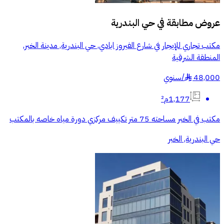
عروض مطابقة في
حي البندرية
مكتب تجاري للإيجار في شارع الفيروز ابادي, حي البندرية, مدينة الخبر,
المنطقة الشرقية
48,000
/
سنوي
§
1,177م²
مكتب في الخبر مساحته 75 متر تكييف مركزي دورة مياه خاصه بالمكتب
حي البندرية, الخبر