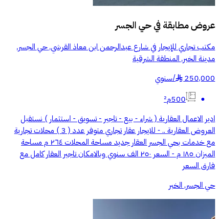
عروض مطابقة في
حي الجسر
مكتب تجاري للإيجار في شارع عبدالرحمن ابن معاذ القرشي, حي الجسر,
مدينة الخبر, المنطقة الشرقية
250,000
/
سنوي
§
500م²
ادير الاعمال العقارية ( شراء - بيع - تاجير - تسويق - استثمار ) نستقبل
العروض العقارية .. - للايجار عقار تجاري متوفر عدد ( 3 ) محلات تجارية
مع خدمات بحي الجسر العقار جديد مساحة المحلات ٢٦٤ م مساحة
الميزان ١٨٥ م - السعر ٢٥٠ الف سنوي وبالامكان تاجير العقار كامل مع
فارق السعر
حي الجسر, الخبر