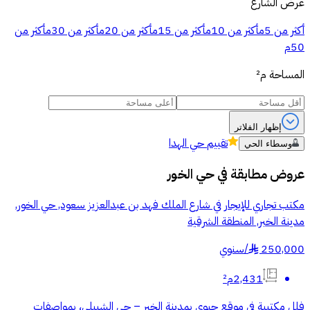
عرض الشارع
أكثر من 5م
أكثر من 10م
أكثر من 15م
أكثر من 20م
أكثر من 30م
أكثر من
50م
المساحة
م²
إظهار الفلاتر
تقييم
حي الهدا
وسطاء الحي
عروض مطابقة في
حي الخور
مكتب تجاري للإيجار في شارع الملك فهد بن عبدالعزيز سعود, حي الخور,
مدينة الخبر, المنطقة الشرقية
250,000
/
سنوي
§
2,431م²
فلل مكتبية في موقع حيوي بمدينة الخبر – حي الشبيلي، بمواصفات