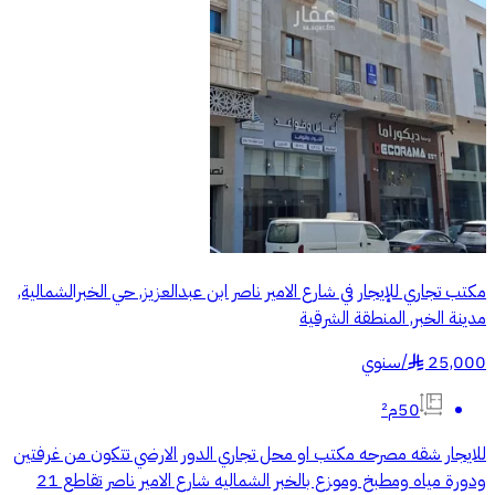
مكتب تجاري للإيجار في شارع الامير ناصر ابن عبدالعزيز, حي الخبرالشمالية,
مدينة الخبر, المنطقة الشرقية
25,000
/
سنوي
§
50م²
للايجار شقه مصرحه مكتب او محل تجاري الدور الارضي تتكون من غرفتين
ودورة مياه ومطبخ وموزع بالخبر الشماليه شارع الامير ناصر تقاطع 21