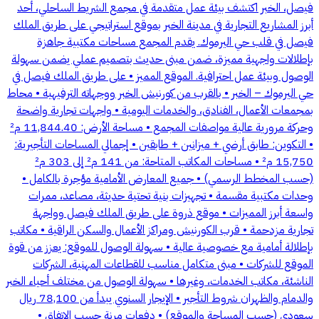
فيصل، الخبر اكتشف بيئة عمل متقدمة في مجمع الشريط الساحلي، أحد
أبرز المشاريع التجارية في مدينة الخبر بموقع استراتيجي على طريق الملك
فيصل في قلب حي اليرموك. يقدم المجمع مساحات مكتبية جاهزة
بإطلالات واجهية مميزة، ضمن مبنى حديث بتصميم عملي يضمن سهولة
الوصول وبيئة عمل احترافية. الموقع المميز • على طريق الملك فيصل في
حي اليرموك – الخبر • بالقرب من كورنيش الخبر ووجهاته الترفيهية • محاط
بمجمعات الأعمال، الفنادق، والخدمات اليومية • واجهات تجارية واضحة
وحركة مرورية عالية مواصفات المجمع • مساحة الأرض: 11,844.40 م²
• التكوين: طابق أرضي + ميزانين + طابقين • إجمالي المساحات التأجيرية:
15,750 م² • مساحات المكاتب المتاحة: من 141 م² إلى 303 م²
(حسب المخطط الرسمي) • جميع المعارض الأمامية مؤجرة بالكامل •
وحدات مكتبية مقسمة • تجهيزات بنية تحتية حديثة، مصاعد، ممرات
واسعة أبرز المميزات • موقع ذروة على طريق الملك فيصل وواجهة
تجارية مزدحمة • قرب الكورنيش ومراكز الأعمال والسكن الراقية • مكاتب
بإطلالة أمامية مع خصوصية عالية • سهولة الوصول للموقع: يعزز من قوة
الموقع للشركات • مبنى متكامل مناسب للقطاعات المهنية، الشركات
الناشئة، مكاتب الخدمات، وغيرها • سهولة الوصول من مختلف أحياء الخبر
والدمام والظهران شروط التأجير • الإيجار السنوي يبدأ من 78,100 ريال
سعودي (حسب المساحة والموقع) • دفعات مرنة حسب الاتفاق •