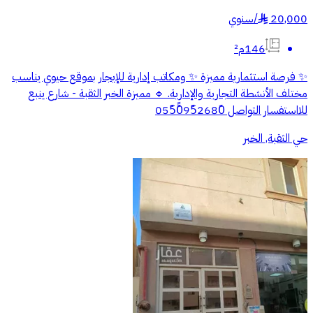
20,000
/
سنوي
§
146م²
✨ فرصة استثمارية مميزة ✨ ومكاتب إدارية للإيجار بموقع حيوي يناسب
مختلف الأنشطة التجارية والإدارية. 🔹 مميزة الخبر الثقبة - شارع ينبع
للااستفسار التواصل 055ً0ًً95ً2680ً
حي الثقبة, الخبر