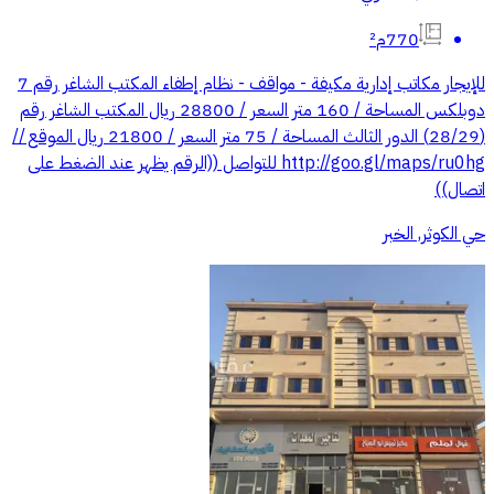
770م²
للإيجار مكاتب إدارية مكيفة - مواقف - نظام إطفاء المكتب الشاغر رقم 7
دوبلكس المساحة / 160 متر السعر / 28800 ريال المكتب الشاغر رقم
(28/29) الدور الثالث المساحة / 75 متر السعر / 21800 ريال الموقع //
http://goo.gl/maps/ru0hg للتواصل ((الرقم يظهر عند الضغط على
اتصال))
حي الكوثر, الخبر