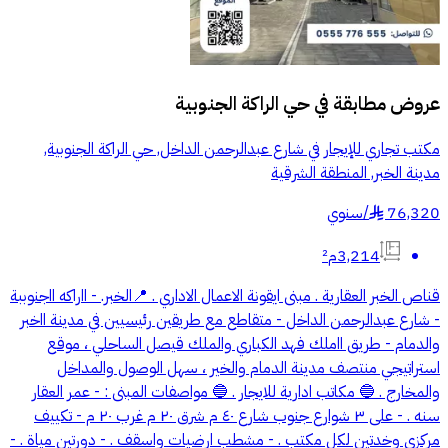
عروض مطابقة في
حي الراكة الجنوبية
مكتب تجاري للإيجار في شارع عبدالرحمن الداخل, حي الراكة الجنوبية,
مدينة الخبر, المنطقة الشرقية
76,320
/
سنوي
§
3,214م²
قناص الخبر العقارية . مبنى ايقونة الاعمال الاداري . 📍الخبر. - ااراكه ااجنوببة
- شارع عبدالرحمن الداخل - متقاطع مع طريقين رئيسيين في مدينة ااخبر
والدمام - طريق ااملك فهد الكباري والملك قيصل الساحلي ، موقع
استراتيجي منتصف مدينة الدمام والخير ، سهل الوصول والمداخل
والمخارج . 🔵 مكاتب ادارية للايجار . 🔵 مواصفات المبنى : - عمر العقار
سنه . - على ٣ شوارع جنوب شارع ٤٠ م شرق ٢٠ م غرب ٢٠ م - تكييف
مركزي وخدتين لكل مكتب . - مشطب ارضيات واسقف . - دورتين مياة . -