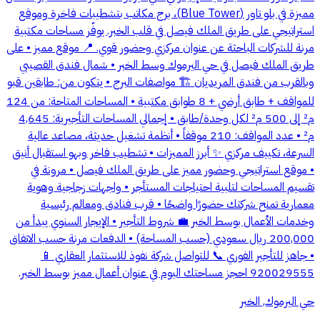
مميزة في بلو تاور (Blue Tower)، برج مكاتب بتشطيبات فاخرة وموقع
استراتيجي على طريق الملك فيصل في قلب الخبر. يوفّر مساحات مكتبية
مرنة للشركات الباحثة عن عنوان مركزي وحضور قوي. 📍 موقع مميز • على
طريق الملك فيصل في حي اليرموك وسط الخبر • شمال فندق القصيبي
وبالقرب من فندق المريديان 🏗️ مواصفات البرج • يتكون من: طابقين قبو
للمواقف + طابق أرضي + 8 طوابق مكتبية • المساحات المتاحة: من 124
م² إلى 500 م² لكل وحدة/طابق • إجمالي المساحات التأجيرية: 4,645
م² • عدد المواقف: 210 موقفاً • أنظمة تشغيل حديثة، مصاعد عالية
السرعة، تكييف مركزي ✨ أبرز المميزات • تشطيب فاخر وبهو استقبال أنيق
• موقع استراتيجي وحضور مميز على طريق الملك فيصل • مرونة في
تقسيم المساحات لتلبية احتياجات المستأجر • واجهات زجاجية وهوية
معمارية تمنح شركتك حضورًا واضحًا • قرب فنادق ومعالم رئيسية
وخدمات الأعمال بوسط الخبر 💼 شروط التأجير • الإيجار السنوي يبدأ من
200,000 ريال سعودي (حسب المساحة) • الدفعات مرنة حسب الاتفاق
• جاهز للتأجير الفوري 📞 للتواصل شركة نفوذ للاستثمار العقاري 📱
920029555 احجز مساحتك اليوم في عنوان أعمال مميز بوسط الخبر.
حي اليرموك, الخبر