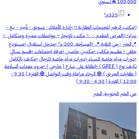
100,000
/
سنوي
§
325م²
◽️مكتب الزهير للخدمات العقارية ◽️ ▫️إدارة الأملاك - تسويق - تأجير - بيع -
شراء▫️ ◽️العرض المقدم :- ✨ مكتب للإيجار – مواصفات مميزة ومتكامل ✨
📍الخبر - حي الثقبة 📍 ▫️المساحة: 200 م² ▫️مدخل استقبال ▫️مستودع
خلفي ▫️ مقسم مكاتب ▫️مكتبين خاصين ▫️غرفة اجتماعات ▫️قسم نسائي
▫️دورات مياه خاصه للنساء ▫️دورات مياه خاصه للرجال ▫️مكيف بالكامل
تكيف نوع ( GREE ) ▫️اطلالة على شارع ( خارجي ) ▫️مزود معدات السلامة
( طفايات الحريق ) 🔴 الرجاء مراعاة وقت التواصل 🔴 الفترة ( 9:30 -
12:00 ) الفترة ( 4:30 - 9:30 )
حي الخبر الجنوبية, الخبر