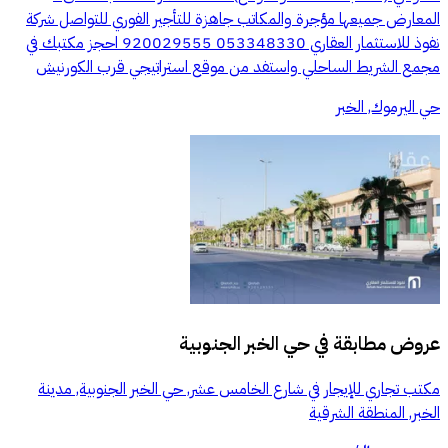
المعارض جميعها مؤجرة والمكاتب جاهزة للتأجير الفوري للتواصل شركة
نفوذ للاستثمار العقاري 053348330 920029555 احجز مكتبك في
مجمع الشريط الساحلي واستفد من موقع استراتيجي قرب الكورنيش
حي اليرموك, الخبر
عروض مطابقة في
حي الخبر الجنوبية
مكتب تجاري للإيجار في شارع الخامس عشر, حي الخبر الجنوبية, مدينة
الخبر, المنطقة الشرقية