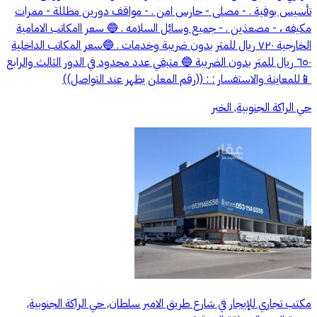
تأسيس بوفية . - مصلى - حارس امن . - مواقف دورين مظللة - ممرات
مكيفه ، - مصعذين . - جميع وسائل السلامه . 🔵 سعر اامكاتب الامامية
الخارجية ٧٢٠ ريال للمتر بدون ضريبة وخدمات . 🔵سعر المكاتب الداخلية
٦٥٠ ريال للمتر بدون الضريبة 🔵 متبقي عدد محدود في الدور الثالث والرابع
📱للمعاينة والاستفسار : : ((رقم المعلن يظهر عند التواصل))
حي الراكة الجنوبية, الخبر
مكتب تجاري للإيجار في شارع طريق الامير سلطان, حي الراكة الجنوبية,