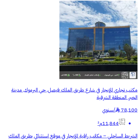
مكتب تجاري للإيجار في شارع طريق الملك فيصل, حي اليرموك, مدينة
الخبر, المنطقة الشرقية
78,100
/
سنوي
§
11,844م²
الشريط الساحلي – مكاتب راقية للإيجار في موقع استثنائي بطريق الملك