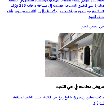
مباشرة على الخليج ‏المساحة مقسمة إلى مساحة داخلية 285 وتراس
300 متر ‏يوجد دور مواقف خاص ‏بالإضافة إلى مواقف أمامية ومواقف
خلف المبنى
حي الحمرا, الخبر
عروض مطابقة في
حي الثقبة
مكتب تجاري للإيجار في شارع رابغ, حي الثقبة, مدينة الخبر, المنطقة
الشرقية