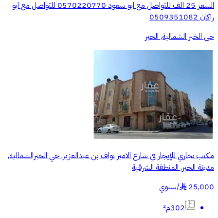
السعر 25 الف للتواصل مع ابو سعود 0570220770 للتواصل مع ابو
راكان 0509351082
حي الخبر الشمالية, الخبر
مكتب تجاري للإيجار في شارع الامير نواف بن عبدالعزيز, حي الخبرالشمالية,
مدينة الخبر, المنطقة الشرقية
25,000
/
سنوي
§
302م²