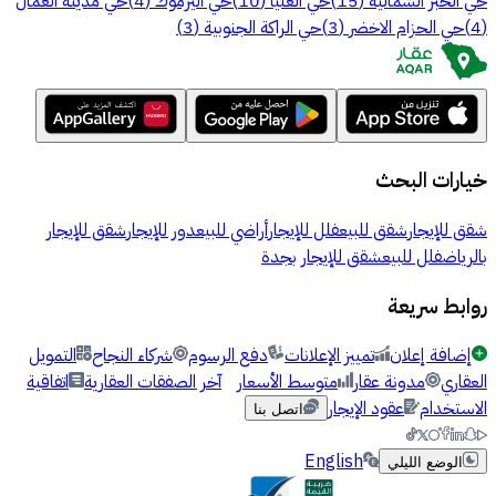
حي الخبر الشمالية
(
15
)
حي العليا
(
10
)
حي اليرموك
(
4
)
حي مدينة العمال
(
4
)
حي الحزام الاخضر
(
3
)
حي الراكة الجنوبية
(
3
)
خيارات البحث
شقق للإيجار
شقق للبيع
فلل للإيجار
أراضي للبيع
دور للإيجار
شقق للإيجار
بالرياض
فلل للبيع
شقق للإيجار بجدة
روابط سريعة
إضافة إعلان
تمييز الإعلانات
دفع الرسوم
شركاء النجاح
التمويل
العقاري
مدونة عقار
متوسط الأسعار
آخر الصفقات العقارية
اتفاقية
الاستخدام
عقود الإيجار
اتصل بنا
English
الوضع الليلي