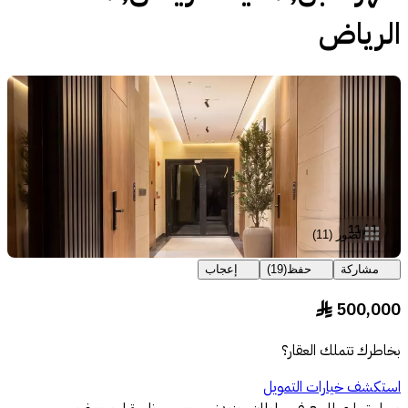
الرياض
11
/
1
الصور
(
11
)
مشاركة
حفظ
(
19
)
إعجاب
500,000
§
بخاطرك تتملك العقار؟
استكشف خيارات التمويل