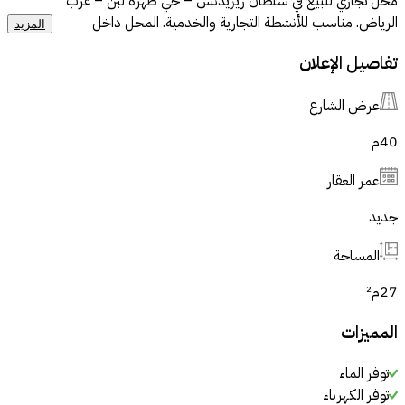
محل تجاري للبيع في سلطان ريزيدنس – حي ظهرة لبن – غرب
الرياض. مناسب للأنشطة التجارية والخدمية. المحل داخل
المزيد
مشروع سكني قائم بكثافة سكانية، موقع حيوي يخدم سكان
تفاصيل الإعلان
الحي مباشرة، وقريب من الطرق الرئيسية. واجهة مناسبة للنشاط
التجاري، وتوزيع عملي يسهل التجهيز والتشغيل. مناسب للتشغيل
عرض الشارع
المباشر أو للاستثمار والتأجير.
40
م
عمر العقار
جديد
المساحة
27
م²
المميزات
توفر الماء
توفر الكهرباء