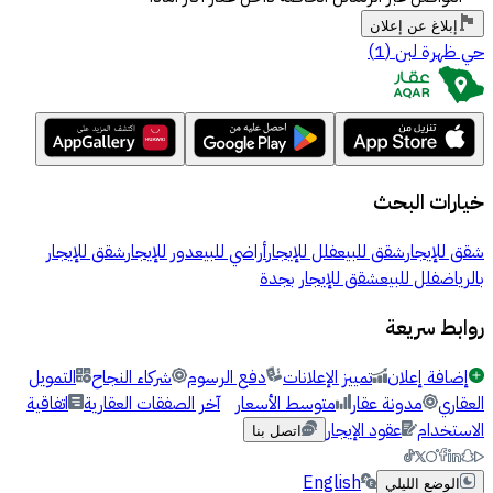
إبلاغ عن إعلان
حي ظهرة لبن
(
1
)
خيارات البحث
شقق للإيجار
شقق للبيع
فلل للإيجار
أراضي للبيع
دور للإيجار
شقق للإيجار
بالرياض
فلل للبيع
شقق للإيجار بجدة
روابط سريعة
إضافة إعلان
تمييز الإعلانات
دفع الرسوم
شركاء النجاح
التمويل
العقاري
مدونة عقار
متوسط الأسعار
آخر الصفقات العقارية
اتفاقية
الاستخدام
عقود الإيجار
اتصل بنا
English
الوضع الليلي