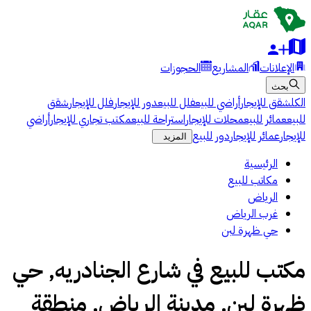
الإعلانات
المشاريع
الحجوزات
بحث
الكل
شقق للإيجار
أراضي للبيع
فلل للبيع
دور للإيجار
فلل للإيجار
شقق
للبيع
عمائر للبيع
محلات للإيجار
استراحة للبيع
مكتب تجاري للإيجار
أراضي
للإيجار
عمائر للإيجار
دور للبيع
المزيد
الرئيسية
مكاتب للبيع
الرياض
غرب الرياض
حي ظهرة لبن
مكتب للبيع في شارع الجنادريه, حي
ظهرة لبن, مدينة الرياض, منطقة