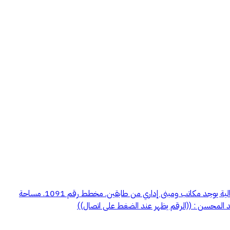
للبيع مصنع قائم على أرض 4,035 متر مصنع على طريق الخرج القديم - صناعية الرفايع. مكون من 4 قطع القطعه رقم 49 بنظام دفاع مدني خطورة عالية يوجد مكاتب ومبنى إداري من طابقين. مخطط رقم 1091. مساحة