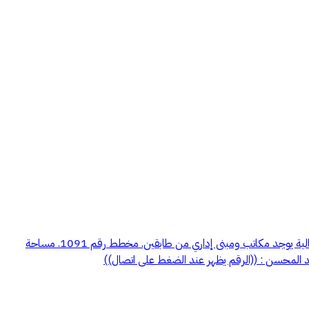
للبيع مصنع قائم على أرض 4,035 متر مصنع على طريق الخرج القديم - صناعية الرفايع. مكون من 4 قطع القطعه رقم 51 بنظام دفاع مدني خطورة عالية يوجد مكاتب ومبنى إداري من طابقين. مخطط رقم 1091. مساحة