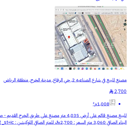
مصنع للبيع في شارع الصناعيه 2, حي الرفاع, مدينة الخرج, منطقة الرياض
2,700
§
1,008م²
البناء الصافي 3,060 متر السعر : 2,700﷼ للمتر الصافي اللوكيشن : https://maps.app.goo.gl/boyddZi7KbLUV3MB9?g_st=ic للتواصل : أبوعبد المحسن : ((الرقم يظهر عند الضغط على اتصال))