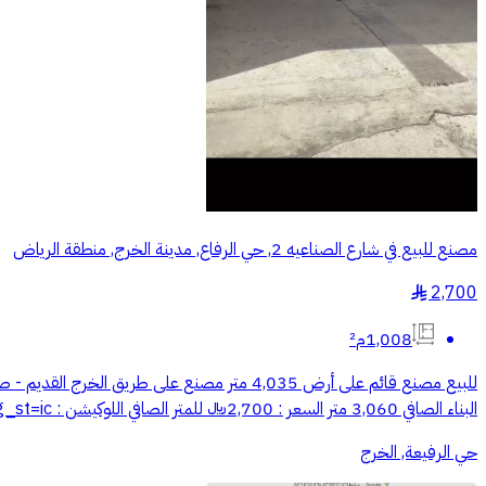
مصنع للبيع في شارع الصناعيه 2, حي الرفاع, مدينة الخرج, منطقة الرياض
2,700
§
1,008م²
البناء الصافي 3,060 متر السعر : 2,700﷼ للمتر الصافي اللوكيشن : https://maps.app.goo.gl/boyddZi7KbLUV3MB9?g_st=ic للتواصل : أبوعبد المحسن : ((الرقم يظهر عند الضغط على اتصال))
حي الرفيعة, الخرج