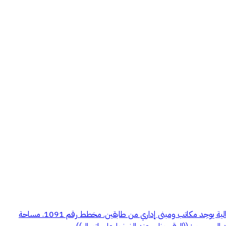
للبيع مصنع قائم على أرض 4,035 متر مصنع على طريق الخرج القديم - صناعية الرفايع. مكون من 4 قطع القطعه رقم 47 بنظام دفاع مدني خطورة عالية يوجد مكاتب ومبنى إداري من طابقين. مخطط رقم 1091. مساحة