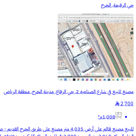
حي الرفيعة, الخرج
مصنع للبيع في شارع الصناعيه 2, حي الرفاع, مدينة الخرج, منطقة الرياض
2,700
§
1,008م²