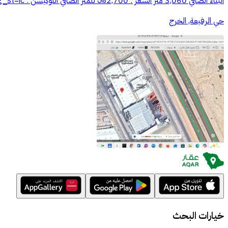
البناء الصافي 3,060 متر السعر : 2,700﷼ للمتر الصافي اللوكيشن : https://maps.app.goo.gl/boyddZi7KbLUV3MB9?g_st=ic للتواصل : أبوعبد المحسن : ((الرقم يظهر عند الضغط على اتصال))
حي الرفيعة, الخرج
خيارات البحث