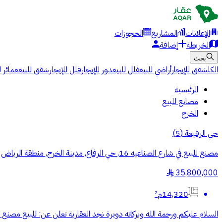
الإعلانات
المشاريع
الحجوزات
الخريطة
إضافة
بحث
الكل
شقق للإيجار
أراضي للبيع
فلل للبيع
دور للإيجار
فلل للإيجار
شقق للبيع
عمائر ل
الرئيسية
مصانع للبيع
الخرج
حي الرفيعة
(
5
)
مصنع للبيع في شارع الصناعيه 16, حي الرفاع, مدينة الخرج, منطقة الرياض
35,800,000
§
14,320م²