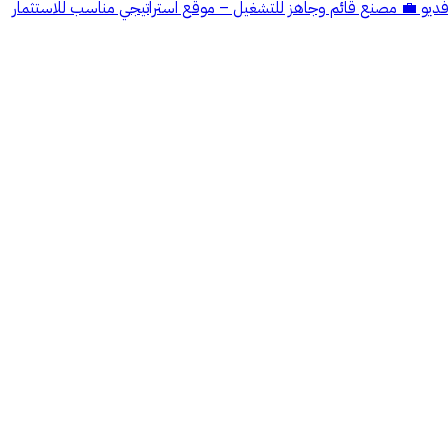
المكائن الموجودة مع الشكر ومرفق لكم فديو 💼 مصنع قائم وجاهز للتشغيل – موقع استراتيجي مناسب للاستثمار