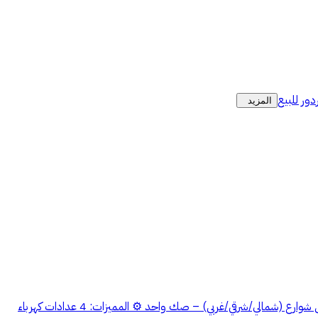
دور للبيع
المزيد
السلام عليكم ورحمة الله وبركاته دويرة نجد العقارية تعلن عن: للبيع مصنع جرانيت ورخام – طريق الخرج (الرفايع) المساحة: 14,320 م² 3 واجهات على شوارع (شمالي/شرقي/غربي) – صك واحد ⚙️ المميزات: 4 عدادات كهرباء