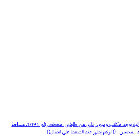
للبيع مصنع قائم على أرض 4,035 متر مصنع على طريق الخرج القديم - صناعية الرفايع. مكون من 4 قطع القطعه رقم 53 بنظام دفاع مدني خطورة عالية يوجد مكاتب ومبنى إداري من طابقين. مخطط رقم 1091. مساحة