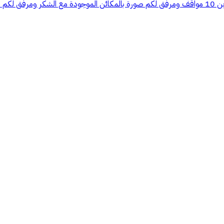
فولت عالي بئر ماء + محطة معالجة مكائن جرانيت ورخام مكاتب إدارية دورين 10 مواقف ومرفق لكم صورة ب