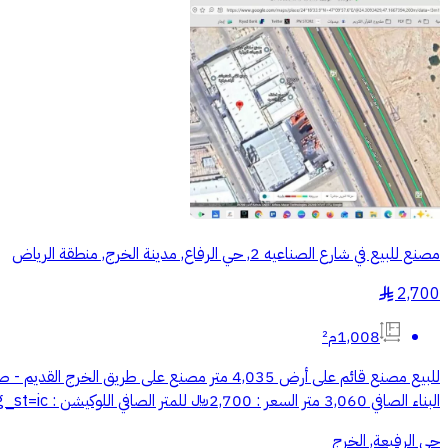
مصنع للبيع في شارع الصناعيه 2, حي الرفاع, مدينة الخرج, منطقة الرياض
2,700
§
1,008م²
البناء الصافي 3,060 متر السعر : 2,700﷼ للمتر الصافي اللوكيشن : https://maps.app.goo.gl/boyddZi7KbLUV3MB9?g_st=ic للتواصل : أبوعبد المحسن : ((الرقم يظهر عند الضغط على اتصال))
حي الرفيعة, الخرج