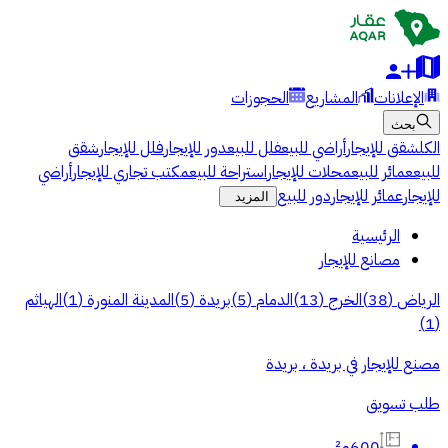
الإعلانات
المشاريع
الحجوزات
بحث
الكل
شقق للإيجار
أراضي للبيع
فلل للبيع
دور للإيجار
فلل للإيجار
شقق
للبيع
عمائر للبيع
محلات للإيجار
استراحة للبيع
مكتب تجاري للإيجار
أراضي
للإيجار
عمائر للإيجار
دور للبيع
المزيد
الرئيسية
مصانع للإيجار
الرياض
(
38
)
الخرج
(
13
)
الدمام
(
5
)
بريدة
(
5
)
المدينة المنورة
(
1
)
الهياثم
)
1
(
مصنع للإيجار في بريدة ، بريدة
طلب تسويق
600م²