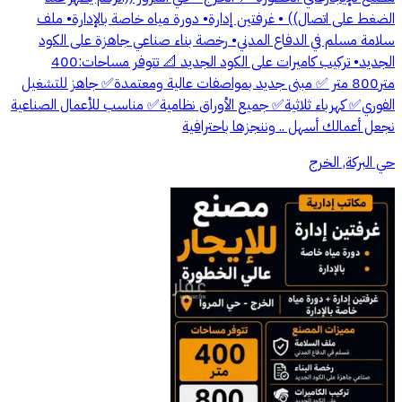
الضغط على اتصال)) • غرفتين إدارة• دورة مياه خاصة بالإدارة• ملف
سلامة مسلم في الدفاع المدني• رخصة بناء صناعي جاهزة على الكود
الجديد• تركيب كاميرات على الكود الجديد 📐 تتوفر مساحات:400
متر800 متر ✅ مبنى جديد بمواصفات عالية ومعتمدة✅ جاهز للتشغيل
الفوري✅ كهرباء ثلاثية✅ جميع الأوراق نظامية✅ مناسب للأعمال الصناعية
نجعل أعمالك أسهل .. وننجزها باحترافية
حي البركة, الخرج