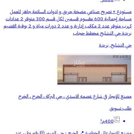
مستودع + تصريح صناعي مضخة حريق و ادوات السلامة جاهز للعمل
مساحة إجمالية 600 مقسوم قسمين لكل قسم 300 متوفر 2 عدادات
كهرب متوفر عدد 2 مكاتب إدارية و عدد 2 دورات مياة و 2 بوفية القصيم
بريدة حي التشليح مخطط حجاب
حي التشليح, بريدة
مصنع للإيجار في شارع عصمه الاسدي ، حي البركة ، الخرج ، الخرج
طلب تسويق
400م²
مصنع للإيجارعالي الخطورة 📍 الخرج - حي المرور ((الرقم يظهر عند