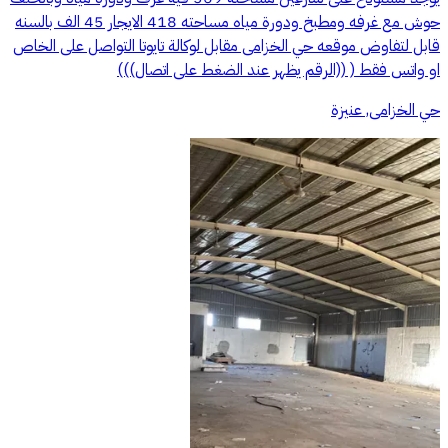
حوش مع غرفه ومطبخ ودورة مياه مساحته 418 الايجار 45 الف بالسنه
قابل لتفاوض موقعه حي الخزامى مقابل لوكالة تايوتا التواصل على الخاص
او واتس فقط ( ((الرقم يظهر عند الضغط على اتصال)))
حي الخزامى, عنيزة