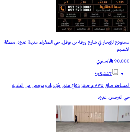
مستودع للإيجار في شارع ورقة بن نوفل, حي الصفراء, مدينة عنيزة, منطقة
القصيم
90,000
/
سنوي
§
5,447م²
المساحه صافي ٨٣٥ م جاهز دفاع مدني وكهرباء ومرخص من البلديه
حي النرجس, عنيزة