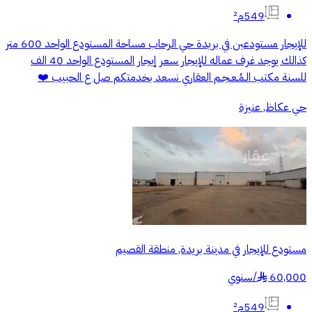
549م²
للإيجار مستودعين في بريدة حي الرحاب مساحة المستودع الواحد 600 متر
كذالك يوجد غرف عماله للإيجار سعر إيجار المستودع الواحد 40 الف
للسنة مكتب الـمُـعـجـم العقاري نسعد بخدمتكم صل ع الحبيب ❤️
حي عكاظ, عنيزة
مستودع للإيجار في مدينة بريدة, منطقة القصيم
60,000
/
سنوي
§
549م²