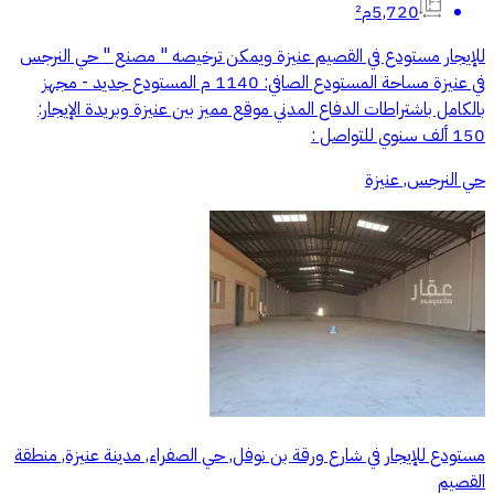
5,720م²
للإيجار مستودع في القصيم عنيزة ويمكن ترخيصه " مصنع " حي النرجس
في عنيزة مساحة المستودع الصافي: 1140 م المستودع جديد - مجهز
بالكامل باشتراطات الدفاع المدني موقع مميز بين عنيزة وبريدة الإيجار:
150 ألف سنوي للتواصل :
حي النرجس, عنيزة
مستودع للإيجار في شارع ورقة بن نوفل, حي الصفراء, مدينة عنيزة, منطقة
القصيم