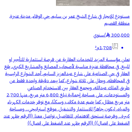
مستودع للإيجار في شارع الشيخ عمر بن سليم, حي الوفاء, مدينة عنيزة,
منطقة القصيم
300,000
/
سنوي
§
1,708م²
تعلن مؤسسة المزيد للخدمات العقارية عن فرصة استثمارية للتأجير او
للبيع. في محافظة عنيزة مناسبة لأصحاب المصانع والمشاريع الكبرى، يقع
العقار في حي الصناعية على شارع عبدالعزيز السليم، أحد الشوارع الرئيسية
في المحافظه، ويطل على ثلاثة شوارع، كما يبعد دقيقة واحدة فقط عن
طريق الملك عبدالله، ويجمع العقار بين الاستخدام الصناعي
والمستودعات، على مساحة إجمالية تبلغ 6,800 متر مربع، منها 2,700
متر مربع مظلل، كما يضم عدة مكاتب وسكنًا، مع توفر خدمات الكهرباء
والمياه، ليكون جاهزًا للاستثمار والتشغيل. موقع استراتيجي... ومساحة
كبيرة... وفرصة تستحق الاهتمام. للتفاصيل، تواصل معنا. ((الرقم يظهر عند
الضغط على اتصال)) ((الرقم يظهر عند الضغط على اتصال))