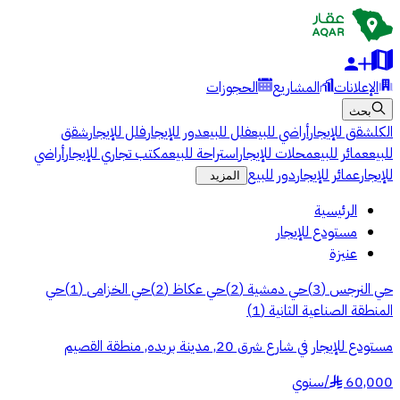
الإعلانات
المشاريع
الحجوزات
بحث
الكل
شقق للإيجار
أراضي للبيع
فلل للبيع
دور للإيجار
فلل للإيجار
شقق
للبيع
عمائر للبيع
محلات للإيجار
استراحة للبيع
مكتب تجاري للإيجار
أراضي
للإيجار
عمائر للإيجار
دور للبيع
المزيد
الرئيسية
مستودع للإيجار
عنيزة
حي النرجس
(
3
)
حي دمشية
(
2
)
حي عكاظ
(
2
)
حي الخزامى
(
1
)
حي
المنطقة الصناعية الثانية
(
1
)
مستودع للإيجار في شارع شرق 20, مدينة بريده, منطقة القصيم
60,000
/
سنوي
§