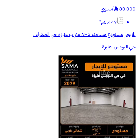
80,000
/
سنوي
§
5,447م²
للايجار مستودع مساحته ٨٣٥ متر ب عنيزة حي الصفراء ،
حي النرجس, عنيزة