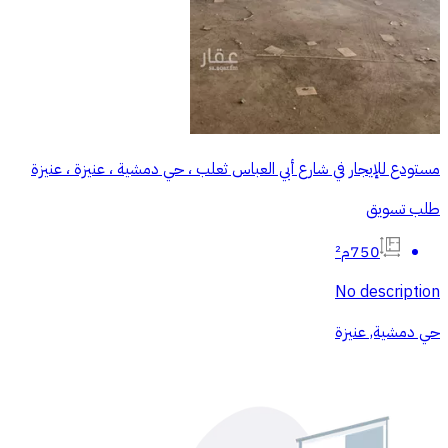
مستودع للإيجار في شارع أبي العباس ثعلب ، حي دمشية ، عنيزة ، عنيزة
طلب تسويق
750م²
No description
حي دمشية, عنيزة