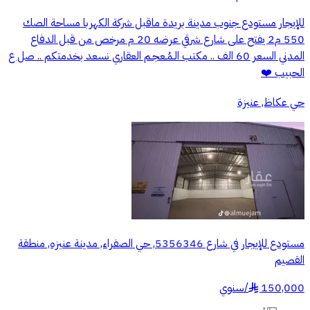
للإيجار مستودع جنوب مدينة بريدة ماقبل شركة الكهربا مساحة الصك
550 م2 يفتح على شارع شرقي عرضه 20 م مرخص من قبل الدفاع
المدني السعر 60 الف .. مكتب الـمُـعجـم العقاري نسعد بخدمتكم .. صل ع
الحبيب ❤️
حي عكاظ, عنيزة
مستودع للإيجار في شارع 5356346, حي الصفراء, مدينة عنيزه, منطقة
القصيم
150,000
/
سنوي
§