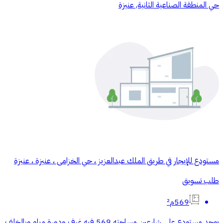
حي المنطقة الصناعية الثانية, عنيزة
مستودع للإيجار في طريق الملك عبدالعزيز ، حي الخزامى ، عنيزة ، عنيزة
طلب تسويق
569م²
يوجد مستودع على شارعين مساحته 569 فيه غرف ودورة مياه وبالخلف