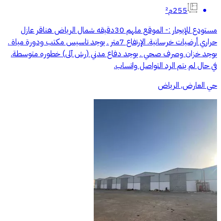
255م²
مستودع للإيجار :- الموقع ملهم 30دقيقه شمال الرياض هناقر عازل
حراري أرضيات خرسانية. الإرتفاع 7متر . يوجد تاسيس مكتب ودورة مياة .
يوجد خزان وصرف صحي . يوجد دفاع مدني (رش آلى) خطوره متوسطة.
في حال لم يتم الرد التواصل واتساب.
حي العارض, الرياض