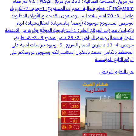
متر مربع . المساحة الصافية : 250 متر مربع . الأرتفاع : 9.5 متر نظام
FireSystem : خطورة عالية . مميزات المستودع: 1-جديد. 2-الكهرباء
واصل . 3- 70 امبير . 4-مليس ومدهون . 5- جميع الأوراق المطلوبة
لترخيص المستودع موجودة (رخصة بناء,شهادة اشغال,شهادة انهاء
تركيبات). مميزات الموقع العام : 1-استراتيجية الموقع وقربه من الانشطة
التجارية شمال وشرق الرياض. 2- 25 د من مخرج 8 . 3- 8د طريق
خريص. 4- 13 د طريق الدمام السريع . 5- وجود حراسات أمنية على
المخطط بالكامل. نسعد باسقبال استفساراتكم وتسويق عروضكم على
الرقم التابع للمؤسسة
حي النظيم, الرياض