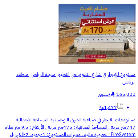
مستودع للإيجار في شارع الندوة, حي النظيم, مدينة الرياض, منطقة
الرياض
165,000
/
سنوي
§
1,477م²
مستودعات للايجار في صناعية الشرق اللوجستية. المساحة الاجمالية :
747متر مربع . المساحة الصافية : 475متر مربع . الأرتفاع : 9.5 متر نظام
FireSystem : خطورة عالية . مميزات المستودع: 1-جديد. 2-الكهرباء