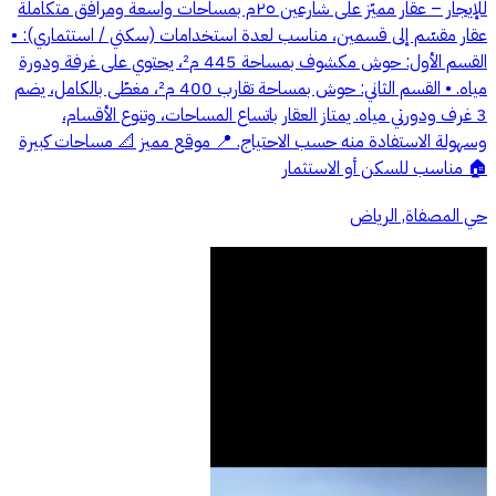
للإيجار – عقار مميّز على شارعين ٢٥م بمساحات واسعة ومرافق متكاملة
عقار مقسّم إلى قسمين، مناسب لعدة استخدامات (سكني / استثماري): •
القسم الأول: حوش مكشوف بمساحة 445 م²، يحتوي على غرفة ودورة
مياه. • القسم الثاني: حوش بمساحة تقارب 400 م²، مغطّى بالكامل، يضم
3 غرف ودورتي مياه. يمتاز العقار باتساع المساحات، وتنوع الأقسام،
وسهولة الاستفادة منه حسب الاحتياج. 📍 موقع مميز 📐 مساحات كبيرة
🏠 مناسب للسكن أو الاستثمار
حي المصفاة, الرياض