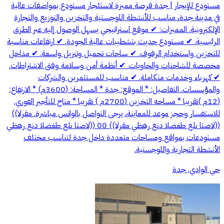
مستودع للإيجار | جدة فرصة مميزة لاستئجار مستودع بمواصفات عالية
في مدينة جدة، مناسب للأنشطة اللوجستية والتخزين والتوزيع والتجارة
الإلكترونية. المميزات: ✔ موقع استراتيجي يسهل الوصول إليه عبر الطرق
الرئيسية. ✔ مستودع حديث بتشطيبات عالية الجودة. ✔ ارتفاعات مناسبة
للتخزين واستخدام الرفوف. ✔ ساحات تحميل وتنزيل واسعة. ✔ مداخل
مخصصة للشاحنات والحاويات. ✔ أنظمة أمن وسلامة وفق الاشتراطات.
✔ كهرباء وخدمات متكاملة. ✔ مناسب للمستثمرين والشركات
والمؤسسات. التفاصيل: * الموقع: جدة * المساحة: (3600م) * الارتفاع:
(12م )تقريبا * مساحه التخزين (2700م ) تقريبا * متاح للتأجير الفوري.
للاستفسار وحجز موعد للمعاينة، يرجى التواصل بالواتس مباشرة. ‭((الرقم
مستودعات بمواقع ومساحات متعددة داخل جدة لتناسب مختلف
الأنشطة التجارية واللوجستية.
حي الوادي, جدة