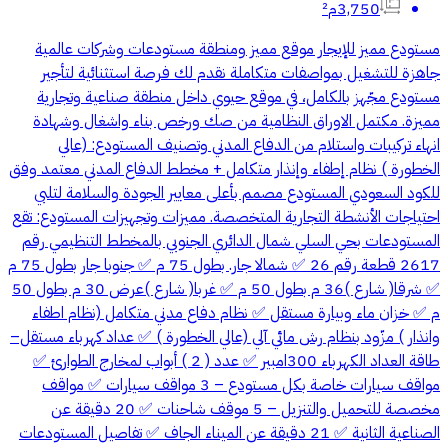
3,750م²
مستودع مميز للإيجار موقع مميز ومنطقة مستودعات وشركات عالمية
جاهزة للتشغيل بمواصفات متكاملة نقدم لك فرصة استثنائية لتأجير
مستودع مجّهز بالكامل، في موقع حيوي داخل منطقة صناعية وتجارية
مميزة. مكتمل الاوراق النظامية من صك ورخص بناء واشغال وشهادة
انهاء تركيبات واستلام من الدفاع المدني وتصنيف المستودع: (عالي
الخطورة ) نظام إطفاء وإنذار متكامل + مخطط الدفاع المدني معتمد وفق
للكود السعودي المستودع مصمم بأعلى معايير الجودة والسلامة لتلبي
احتياجات الأنشطة التجارية المتخصصة. مميزات وتجهيزات المستودع: تقع
المستودعات بحي السلي شمال الدائري الجنوبي بالمخطط التنظيمي رقم
2617 قطعة رقم 26 ✅ شمالا جار. بطول 75 م ✅ جنوبا جار بطول 75 م
✅ شرقا( شارع )36 م بطول 50 م ✅ غربا( شارع )عرض 30 م بطول 50
م ✅ خزان ماء وبيارة مستقل ✅ نظام دفاع مدني متكامل (نظام اطفاء
وانذار ) مزّود بنظام رش مائي آلي (عالي الخطورة ) ✅ عداد كهرباء مستقل–
طاقة العداد الكهرباء 300امبير ✅ عدد ( 2 ) أبواب لمخارج الطوارئ ✅
مواقف سيارات خاصة بكل مستودع – 3 مواقف سيارات ✅ مواقف
مخصصة للتحميل والتنزيل – 5 موقف شاحنات ✅ 20 دقيقة عن
الصناعية الثانية ✅ 21 دقيقة عن الميناء الجاف ✅ تفاصيل المستودعات