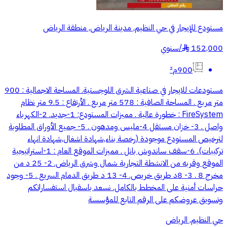
مستودع للإيجار في حي النظيم, مدينة الرياض, منطقة الرياض
152,000
/
سنوي
§
900م²
مستودعات للايجار في صناعية الشرق اللوجستية. المساحة الاجمالية : 900
متر مربع . المساحة الصافية : 578 متر مربع . الأرتفاع : 9.5 متر نظام
FireSystem : خطورة عالية . مميزات المستودع: 1-جديد. 2-الكهرباء
واصل . 3- خزان مستقل 4-مليس ومدهون . 5- جميع الأوراق المطلوبة
لترخيص المستودع موجودة (رخصة بناء,شهادة اشغال,شهادة انهاء
تركيبات). 6-سقف ساندوش بانل . مميزات الموقع العام : 1-استراتيجية
الموقع وقربه من الانشطة التجارية شمال وشرق الرياض. 2- 25 د من
مخرج 8 . 3- 8د طريق خريص. 4- 13 د طريق الدمام السريع . 5- وجود
حراسات أمنية على المخطط بالكامل. نسعد باسقبال استفساراتكم
وتسويق عروضكم على الرقم التابع للمؤسسة
حي النظيم, الرياض