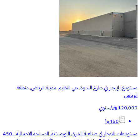
مستودع للإيجار في شارع الندوة, حي النظيم, مدينة الرياض, منطقة
الرياض
120,000
/
سنوي
§
450م²
مستودعات للايجار في صناعية الشرق اللوجستية. المساحة الاجمالية : 450