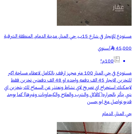
مستودع للإيجار في شارع 15ب, حي المنار, مدينة الدمام, المنطقة الشرقية
45,000
/
سنوي
§
100م²
مستودع في حي المنار 100 متر مجهز ارفف بالكامل لاعطاء مساحة اكبر
للتخزين الايجار 45 الف دفعه واحده او 48 الف دفعتين تخزين فقط
لايمكنك استخراج اي تصريح لاي نشاط ونعتذر عن السماح لك بتخزين اي
شي يتأثر بالحراره( كالاكل والشرب والعلاج والكيماويات وغيرها) كما يوجد
فديو تواصل مع ابو حسن
حي المنار, الدمام