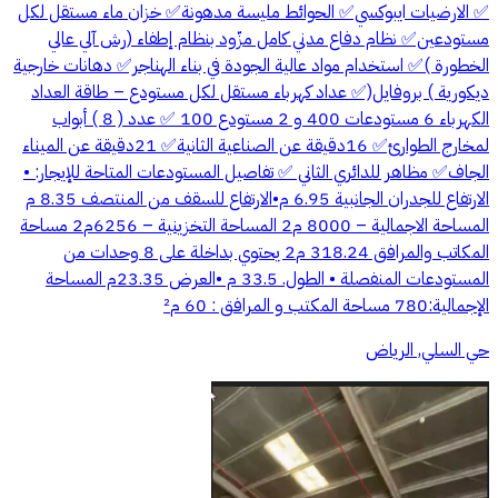
✅ الارضيات ايبوكسي✅ الحوائط مليسة مدهونة✅ خزان ماء مستقل لكل
مستودعين✅ نظام دفاع مدني كامل مزّود بنظام إطفاء (رش آلي عالي
الخطورة )✅ استخدام مواد عالية الجودة في بناء الهناجر✅ دهانات خارجية
ديكورية ) بروفايل(✅ عداد كهرباء مستقل لكل مستودع – طاقة العداد
الكهرباء 6 مستودعات 400 و 2 مستودع 100 ✅ عدد ( 8 ) أبواب
لمخارج الطوارئ✅ 16دقيقة عن الصناعية الثانية✅ 21دقيقة عن الميناء
الجاف✅ مظاهر للدائري الثاني ✅ تفاصيل المستودعات المتاحة للإيجار: •
الارتفاع للجدران الجانبية 6.95 م•الارتفاع للسقف من المنتصف 8.35 م
المساحة الاجمالية – 8000 م2 المساحة التخزينية – 6256م2 مساحة
المكاتب والمرافق 318.24 م2 يحتوي بداخلة على 8 وحدات من
المستودعات المنفصلة • الطول. 33.5 م •العرض 23.35م المساحة
الإجمالية:780 مساحة المكتب و المرافق : 60 م²
حي السلي, الرياض