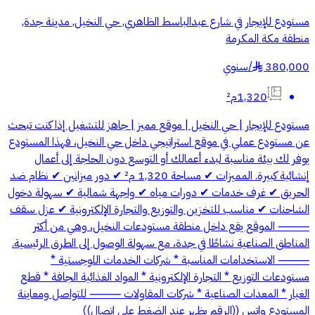
مستودع للإيجار في شارع عبدالباسط الظاهري, حي النخيل, مدينة جدة,
منطقة مكة المكرمة
380,000
/
سنوي
§
1,320م²
مستودع للإيجار | حي النخيل | موقع مميز | جاهز للتشغيل إذا كنت تبحث
عن مستودع عملي في موقع استراتيجي داخل حي النخيل، فهذا المستودع
يوفر لك بيئة مناسبة لبدء أعمالك أو التوسع دون الحاجة إلى أعمال
إنشائية كبيرة. المميزات ✔ مساحة 1,320 م² ✔ دور ميزانين ✔ نظام ضد
الحريق ✔ غرف خدمات ✔ دورات مياه ✔ واجهة شمالية ✔ سهولة دخول
الشاحنات ✔ مناسب للتخزين والتوزيع والتجارة الإلكترونية ✔ عزل سقف
⸻ الموقع يقع داخل منطقة مستودعات النخيل، وهي من أكثر
المناطق الصناعية نشاطًا في جدة، مع سهولة الوصول إلى الطرق الرئيسية.
⸻ الاستخدامات المناسبة * شركات الخدمات اللوجستية *
مستودعات التوزيع * التجارة الإلكترونية * المواد الغذائية الجافة * قطع
الغيار * المعدات الصناعية * شركات المقاولات ⸻ للتواصل ومعاينة
المستودع واتس ((الرقم يظهر عند الضغط على اتصال))