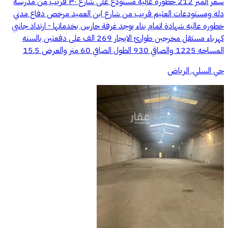
سعر المتر 212 خطوره عاليه مستودع على شارع ٣٠ قريب من مدرسة
دله ومستودعات العثيم قريب من شارع ابن العميد مرخص دفاع مدني
خطوره عاليه شهادة اتمام بناء يوجد غرفة حارس بخدماتها - ارتداد جانبي
كهرباء مستقل مخرجين طوارئ الايجار 269 الف على دفعتين بالسنه
المساحه 1225 والصاقي 930 الطول الصافي 60 منر والعرض 15.5
حي السلي, الرياض