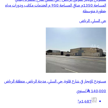
المساحة 1350م صافي المساحة 950 م الخدمات مكاتب ودورات مياه
خطورة متوسطه
حي السلي, الرياض
مستودع للإيجار في شارع قلوة, حي السلي, مدينة الرياض, منطقة الرياض
140,000
/
سنوي
§
1,687م²