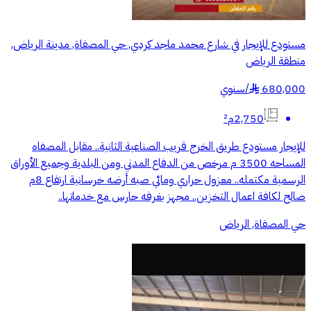
مستودع للإيجار في شارع محمد ماجد كردي, حي المصفاة, مدينة الرياض,
منطقة الرياض
680,000
/
سنوي
§
2,750م²
للإيجار مستودع طريق الخرج قريب الصناعية الثانية.. مقابل المصفاه
المساحه 3500 م مرخص من الدفاع المدني ومن البلدية وجميع الأوراق
الرسمية مكتمله.. معزول حراري ومائي صبه أرضه خرسانية ارتفاع 8م
صالح لكافة اعمال التخزين.. مجهز بغرفه حارس مع خدماتها..
حي المصفاة, الرياض