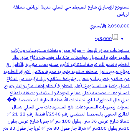
مستودع للإيجار في شارع البعيجاء, حي السلي, مدينة الرياض, منطقة
الرياض
2,050,000
/
سنوي
§
8,000م²
مستودعات مميزة للإيجار – موقع مميز ومنطقة مستودعات وشركات
عالمية جاهزة للتشغيل بمواصفات متكاملة وتصنيف دفاع مدني عالي
الخطورة نقدم لك فرصة استثنائية لتأجير مستودعات مجّهزة بالكامل، في
موقع حيوي داخل منطقة صناعية وتجارية مميزة. مكتمل الاوراق النظامية
من صك ورخص بناء واشغال. وشهادة استلام وانهاء تركيبات من الدفاع
المدني وتصنيف المستودع: (عالي الخطورة ) نظام إطفاء مائي وإنذار جميع
المستودعات مصممة بأعلى معايير الجودة والسلامة، ومصنفة بالدفاع
مدني عالي الخطورة، لتلبي احتياجات الأنشطة التجارية المتخصصة. ��
مميزات وتجهيزات المستودعات: تقع المستودعات بحي السلي شمال
الدائري الجنوبي بالمخطط التنظيمي رقم 2546/أ قطعة رقم 22-21 ✅
شمالا شارع عرض 36 متر . بطول 100 متر ✅ جنوبا شارع عرض بطول
30متر بطول 100متر ✅ شرقا جار بطول 80 متر ✅ غربا جار بطول 80 متر