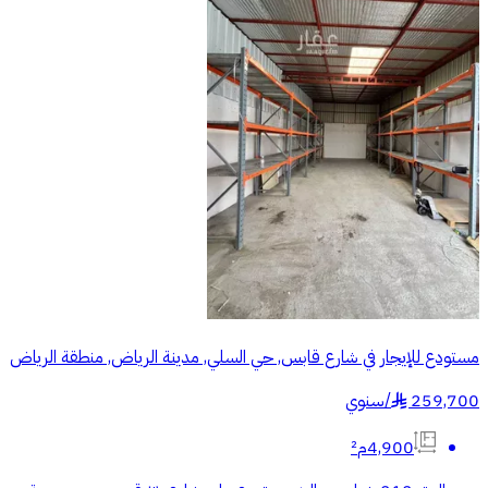
مستودع للإيجار في شارع قابس, حي السلي, مدينة الرياض, منطقة الرياض
259,700
/
سنوي
§
4,900م²