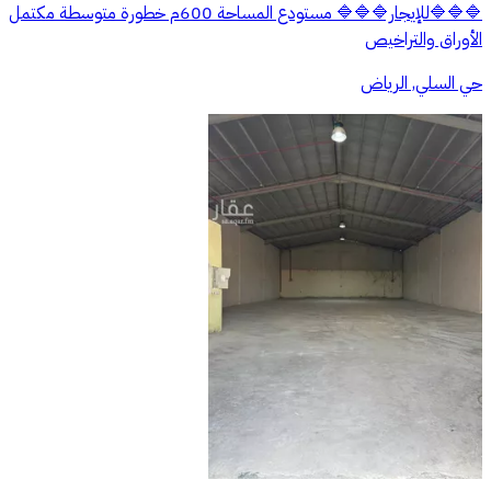
🔷🔷🔷للإيجار🔷🔷🔷 مستودع المساحة 600م خطورة متوسطة مكتمل
الأوراق والتراخيص
حي السلي, الرياض