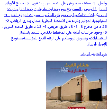
واصل . 3- سقف ساندوش بنل . 4-مليس ومدهون . 5- جميع الأوراق
المطلوبة لترخيص المستودع موجودة (رخصة بناء,شهادة اشغال,شهادة
انهاء تركيبات). 6-امكانية بناء دور ثاني للمكتب . مميزات الموقع العام : 1-
استراتيجية الموقع وقربه من الانشطة التجارية شمال وشرق الرياض. 2-
25 د من مخرج 8 . 3- 8د طريق خريص. 4- 13 د طريق الدمام السريع .
5- وجود حراسات أمنية على المخطط بالكامل. نسعد باسقبال
استفساراتكم وتسويق عروضكم على الرقم التابع للمؤسسةمستودع
للإيجار باجمالي
حي النظيم, الرياض