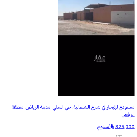
مستودع للإيجار في شارع الشبعانية, حي السلي, مدينة الرياض, منطقة
الرياض
825,000
/
سنوي
§