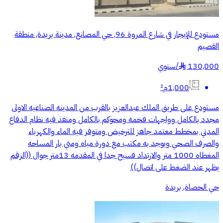
مستودع للإيجار في شارع المروة 96, حي المصانع, مدينة بريدة, منطقة
القصيم
130,000
/
سنوي
§
1,000م²
مستودع على طريق الملك عبدالعزيز بالقرب من المدينه الصناعيه الاولى
مجدد بالكامل وواجهات فخمه ومحوكم بالكامل ومنفذ فيه نظام الدفاع
المدني بمخطط معتمد جاهز للترخيض ومتوفر فيه الماء والكهرباء
والصرف الصحي ويوجد به مكتب مع دورة مياه ومني بار المساحه
المغطاه 1000 متر والارتداد فسيح جدا في المقدمه 13متر جوال ((الرقم
يظهر عند الضغط على اتصال))
حي الحصاة, بريدة