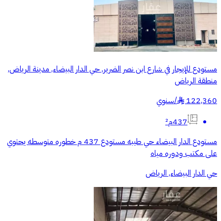
مستودع للإيجار في شارع ابن نصر الضرير, حي الدار البيضاء, مدينة الرياض,
منطقة الرياض
122,360
/
سنوي
§
437م²
مستودع الدار البيضاء حي طيبه مستودع 437 م خطوره متوسطه يحتوي
على مكتب ودوره مياه
حي الدار البيضاء, الرياض