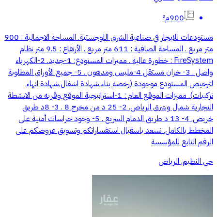
900م²
مستودعات للايجار في صناعية الشرق اللوجستية. المساحة الاجمالية : 900
متر مربع . المساحة الصافية : 611 متر مربع . الأرتفاع : 9.5 متر نظام
FireSystem : خطورة عالية . مميزات المستودع: 1-جديد. 2-الكهرباء
واصل . 3- خزان مستقل 4-مليس ومدهون . 5- جميع الأوراق المطلوبة
لترخيص المستودع موجودة (رخصة بناء,شهادة اشغال,شهادة انهاء
تركيبات). مميزات الموقع العام : 1-استراتيجية الموقع وقربه من الانشطة
التجارية شمال وشرق الرياض. 2- 25 د من مخرج 8 . 3- 8د طريق
خريص. 4- 13 د طريق الدمام السريع . 5- وجود حراسات أمنية على
المخطط بالكامل. نسعد باسقبال استفساراتكم وتسويق عروضكم على
الرقم التابع للمؤسسة
حي النظيم, الرياض