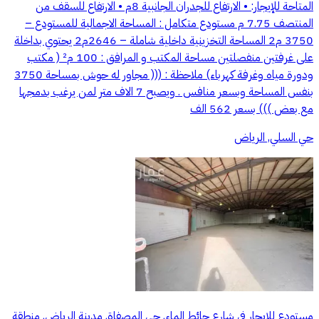
المتاحة للإيجار: • الارتفاع للجدران الجانبية 8م • الارتفاع للسقف من
المنتصف 7.75 م مستودع متكامل : المساحة الاجمالية للمستودع –
3750 م2 المساحة التخزينية داخلية شاملة – 2646م2 يحتوي بداخلة
على غرفتين منفصلتين مساحة المكتب و المرافق : 100 م² ( مكتب
ودورة مياه وغرفة كهرباء) ملاحظة : ((( مجاور له حوش بمساحة 3750
بنفس المساحة وبسعر منافس . ويصبح 7 الاف متر لمن يرغب بدمجها
مع بعض ))) بسعر 562 الف
حي السلي, الرياض
مستودع للإيجار في شارع حائط الماء, حي المصفاة, مدينة الرياض, منطقة