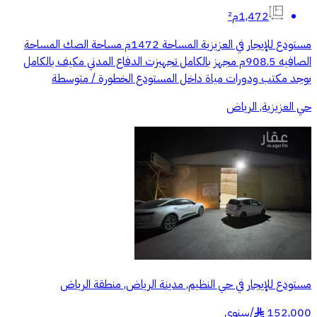
1,472م²
مستودع للإيجار في العزيزية المساحة 1472م مساحة الصك المساحة
الصافيه 908.5م مجهز بالكامل تجهيزت الدفاع المدني مكيف بالكامل
يوجد مكتب ودورات مياة داخل المستودع الخطورة / متوسطة
حي العزيزية, الرياض
مستودع للإيجار في حي النظيم, مدينة الرياض, منطقة الرياض
152,000
/
سنوي
§