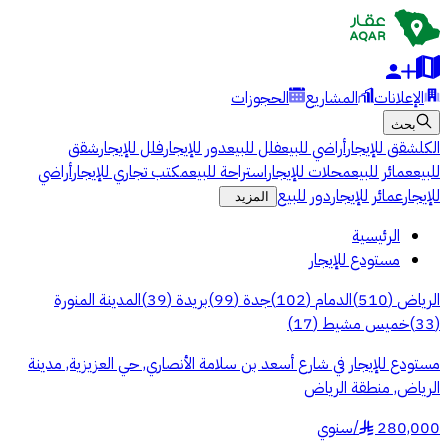
الإعلانات
المشاريع
الحجوزات
بحث
الكل
شقق للإيجار
أراضي للبيع
فلل للبيع
دور للإيجار
فلل للإيجار
شقق
للبيع
عمائر للبيع
محلات للإيجار
استراحة للبيع
مكتب تجاري للإيجار
أراضي
للإيجار
عمائر للإيجار
دور للبيع
المزيد
الرئيسية
مستودع للإيجار
الرياض
(
510
)
الدمام
(
102
)
جدة
(
99
)
بريدة
(
39
)
المدينة المنورة
(
33
)
خميس مشيط
(
17
)
مستودع للإيجار في شارع أسعد بن سلامة الأنصاري, حي العزيزية, مدينة
الرياض, منطقة الرياض
280,000
/
سنوي
§