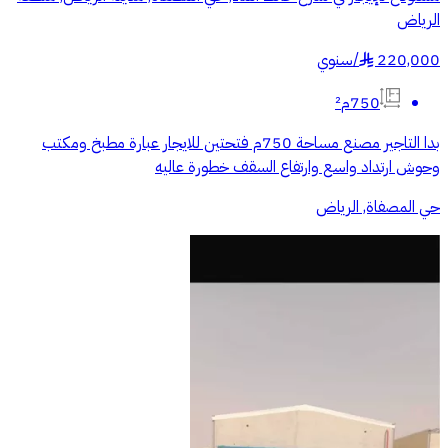
الرياض
220,000
/
سنوي
§
750م²
بدا التاجير مصنع مساحة 750م فتحتين للايجار عبارة مطبخ ومكتب
وحوش ارتداد واسع وارتفاع السقف خطورة عاليه
حي المصفاة, الرياض