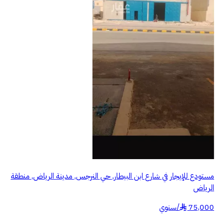
مستودع للإيجار في شارع ابن البيطار, حي النرجس, مدينة الرياض, منطقة
الرياض
75,000
/
سنوي
§