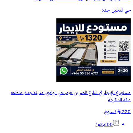
حي النخيل, جدة
مستودع للإيجار في شارع ناصر بن عيد, حي الوادي, مدينة جدة, منطقة
مكة المكرمة
220
/
سنوي
§
3,600م²