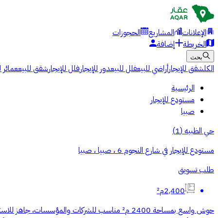
الإعلانات
المشاريع
الحجوزات
الخريطة
إضافة
بحث
الكل
شقق للإيجار
أراضي للبيع
فلل للبيع
دور للإيجار
فلل للإيجار
شقق للبيع
عمائر ل
الرئيسية
مستودع للإيجار
صبيا
حي الظبيه
(
1
)
مستودع للإيجار في شارع النجوم 6 ، صبيا ، صبيا
طلب تسويق
2,400م²
حوش واسع بمساحة 2400 م² مناسب للشركات والمؤس