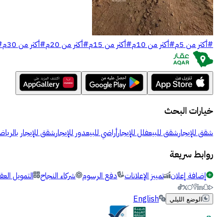
#
أكثر من 5م
#
أكثر من 10م
#
أكثر من 15م
#
أكثر من 20م
#
أكثر من 30م
#
خيارات البحث
شقق للإيجار
شقق للبيع
فلل للإيجار
أراضي للبيع
دور للإيجار
شقق للإيجار بالرياض
روابط سريعة
إضافة إعلان
تمييز الإعلانات
دفع الرسوم
شركاء النجاح
التمويل العق
English
الوضع الليلي