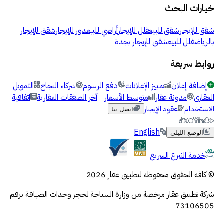
خيارات البحث
شقق للإيجار
شقق للبيع
فلل للإيجار
أراضي للبيع
دور للإيجار
شقق للإيجار
بالرياض
فلل للبيع
شقق للإيجار بجدة
روابط سريعة
إضافة إعلان
تمييز الإعلانات
دفع الرسوم
شركاء النجاح
التمويل
العقاري
مدونة عقار
متوسط الأسعار
آخر الصفقات العقارية
اتفاقية
الاستخدام
عقود الإيجار
اتصل بنا
English
الوضع الليلي
خدمة التبرع السريع
© كافة الحقوق محفوظة لتطبيق عقار 2026
شركة تطبيق عقار مرخصة من وزارة السياحة لحجز وحدات الضيافة برقم
73106505