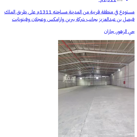
مستودع في منطقة قريبة من المدينة مساحته 1311م على طريق الملك
فيصل بن عبدالعزيز بجانب شركة بيرين وارامكس وعجلان وفيتونايت
حي الزهور, جازان