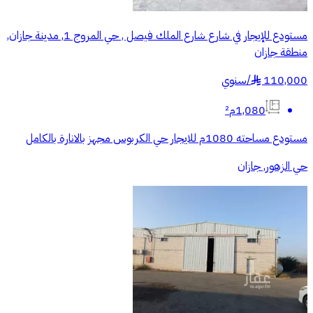
مستودع للإيجار في شارع شارع الملك فيصل , حي المروج 1, مدينة جازان,
منطقة جازان
110,000
/
سنوي
§
1,080م²
مستودع مساحته 1080م للايجار حي الكربوس مجهز بالانارة بالكامل
حي الزهور, جازان