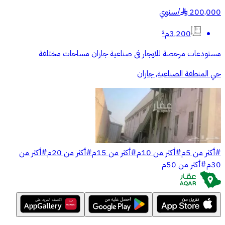
200,000
/
سنوي
§
3,200م²
مستودعات مرخصة للايجار فى صناعية جازان مساحات مختلفة
حي المنطقة الصناعية, جازان
#
أكثر من 5م
#
أكثر من 10م
#
أكثر من 15م
#
أكثر من 20م
#
أكثر من
30م
#
أكثر من 50م