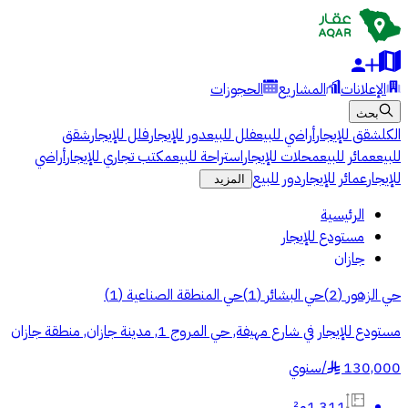
الإعلانات
المشاريع
الحجوزات
بحث
الكل
شقق للإيجار
أراضي للبيع
فلل للبيع
دور للإيجار
فلل للإيجار
شقق
للبيع
عمائر للبيع
محلات للإيجار
استراحة للبيع
مكتب تجاري للإيجار
أراضي
للإيجار
عمائر للإيجار
دور للبيع
المزيد
الرئيسية
مستودع للإيجار
جازان
حي الزهور
(
2
)
حي البشائر
(
1
)
حي المنطقة الصناعية
(
1
)
مستودع للإيجار في شارع مهيفة, حي المروج 1, مدينة جازان, منطقة جازان
130,000
/
سنوي
§
1,311م²