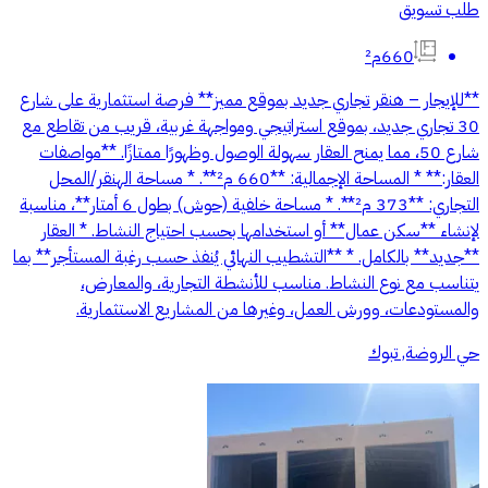
طلب تسويق
660م²
**للإيجار – هنقر تجاري جديد بموقع مميز** فرصة استثمارية على شارع
30 تجاري جديد، بموقع استراتيجي ومواجهة غربية، قريب من تقاطع مع
شارع 50، مما يمنح العقار سهولة الوصول وظهورًا ممتازًا. **مواصفات
العقار:** * المساحة الإجمالية: **660 م²**. * مساحة الهنقر/المحل
التجاري: **373 م²**. * مساحة خلفية (حوش) بطول 6 أمتار**، مناسبة
لإنشاء **سكن عمال** أو استخدامها بحسب احتياج النشاط. * العقار
**جديد** بالكامل. * **التشطيب النهائي يُنفذ حسب رغبة المستأجر** بما
يتناسب مع نوع النشاط. مناسب للأنشطة التجارية، والمعارض،
والمستودعات، وورش العمل، وغيرها من المشاريع الاستثمارية.
حي الروضة, تبوك