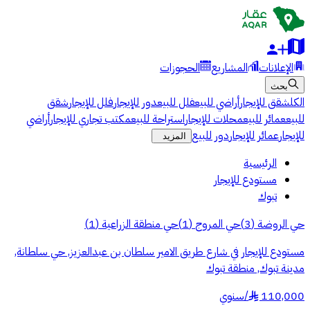
الإعلانات
المشاريع
الحجوزات
بحث
الكل
شقق للإيجار
أراضي للبيع
فلل للبيع
دور للإيجار
فلل للإيجار
شقق
للبيع
عمائر للبيع
محلات للإيجار
استراحة للبيع
مكتب تجاري للإيجار
أراضي
للإيجار
عمائر للإيجار
دور للبيع
المزيد
الرئيسية
مستودع للإيجار
تبوك
حي الروضة
(
3
)
حي المروج
(
1
)
حي منطقة الزراعية
(
1
)
مستودع للإيجار في شارع طريق الامير سلطان بن عبدالعزيز, حي سلطانة,
مدينة تبوك, منطقة تبوك
110,000
/
سنوي
§