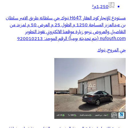
1,250م²
مستودع للإيجار كود العقار H647 تبوك حي سلطانه طريق الامير سلطان
بن عبدالعزيز المساحة 1250 م الطول 25 م العرض 50 م لمزيد من
التفاصيل والعروض نرجو زيارة موقعنا الالكتروني نفوذ التطوير
nufouth.com (يتم تحديثه يومياً) الرقم الموحد: 920010213
حي المروج, تبوك