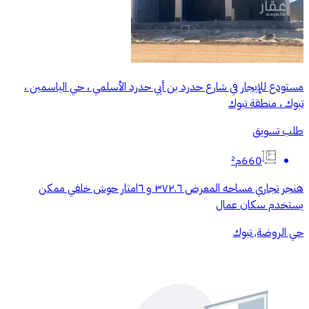
مستودع للإيجار في شارع حدرد بن أبي حدرد الأسلمي ، حي الياسمين ،
تبوك ، منطقة تبوك
طلب تسويق
660م²
هنجر تجاري مساحه المعرض ٣٧٢.٦ و ٦امتار حوش خلفي ممكن
يستخدم سكان عمال
حي الروضة, تبوك