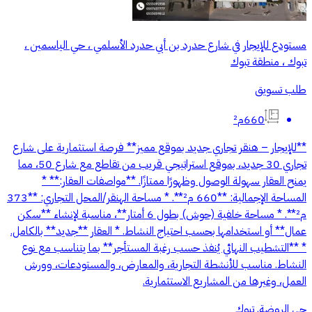
مستودع للإيجار في شارع حدرد بن أبي حدرد الأسلمي ، حي الياسمين ،
تبوك ، منطقة تبوك
طلب تسويق
660م²
**للإيجار – هنقر تجاري جديد بموقع مميز** فرصة استثمارية على شارع
تجاري 30 جديد، بموقع استراتيجي قريب من تقاطع مع شارع 50، مما
يمنح العقار سهولة الوصول وظهورًا ممتازًا. **مواصفات العقار:** *
المساحة الإجمالية: **660 م²**. * مساحة الهنقر/المحل التجاري: **373
م²**. * مساحة خلفية (حوش) بطول 6 أمتار**، مناسبة لإنشاء **سكن
عمال** أو استخدامها بحسب احتياج النشاط. * العقار **جديد** بالكامل.
* **التشطيب النهائي يُنفذ حسب رغبة المستأجر** بما يتناسب مع نوع
النشاط. مناسب للأنشطة التجارية، والمعارض، والمستودعات، وورش
العمل، وغيرها من المشاريع الاستثمارية.
حي الروضة, تبوك