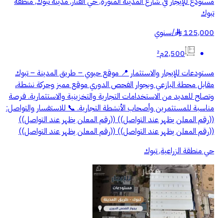
مستودع للإيجار في شارع المدينة المنورة, حي الفنار, مدينة تبوك, منطقة
تبوك
125,000
/
سنوي
§
2,500م²
مستودعات للإيجار والاستثمار 📍 موقع حيوي – طريق المدينة – تبوك
مقابل محطة البازعي وبجوار الفحص الدوري موقع مميز وحركة نشطة،
وتصلح للعديد من الاستخدامات التجارية والتخزينية والاستثمارية. فرصة
مناسبة للمستثمرين وأصحاب الأنشطة التجارية. 📞 للاستفسار والتواصل:
((رقم المعلن يظهر عند التواصل)) ((رقم المعلن يظهر عند التواصل))
((رقم المعلن يظهر عند التواصل)) ((رقم المعلن يظهر عند التواصل))
حي منطقة الزراعية, تبوك