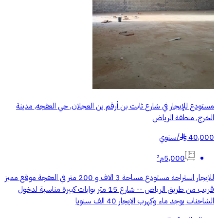
مستودع للإيجار في شارع ثابت بن أرقم بن العجلان, حي العفجه, مدينة
الخرج, منطقة الرياض
40,000
/
سنوي
§
5,000م²
للايجار استراحة مستودع مساحة 3 الاف و 200 متر في العفجة موقع مميز
قريب من طريق الرياض -- شارع 15 متر بوابات كبيرة مناسبة لدخول
الشاحنات يوجد ماء وكهرب الايجار 40 الف سنويا