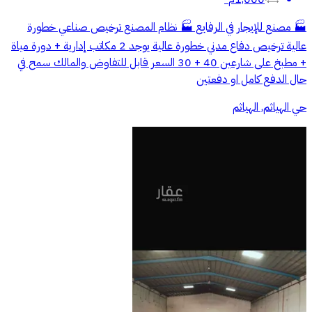
🏭 مصنع للإيجار في الرفايع 🏭 نظام المصنع ترخيص صناعي خطورة
عالية ترخيص دفاع مدني خطورة عالية يوجد 2 مكاتب إدارية + دورة مياة
+ مطبخ على شارعين 40 + 30 السعر قابل للتفاوض والمالك سمح في
حال الدفع كامل او دفعتين
حي الهياثم, الهياثم