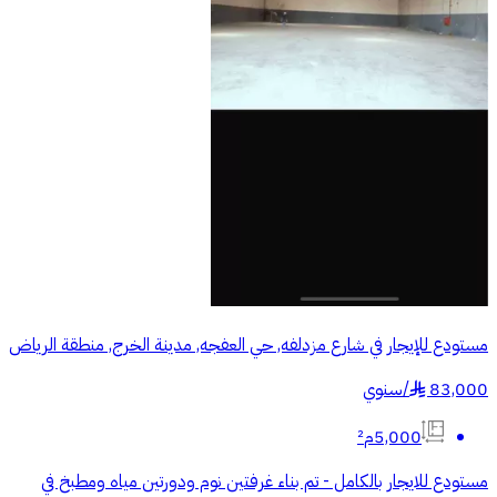
مستودع للإيجار في شارع مزدلفه, حي العفجه, مدينة الخرج, منطقة الرياض
83,000
/
سنوي
§
5,000م²
مستودع للايجار بالكامل - تم بناء غرفتين نوم ودورتين مياه ومطبخ في