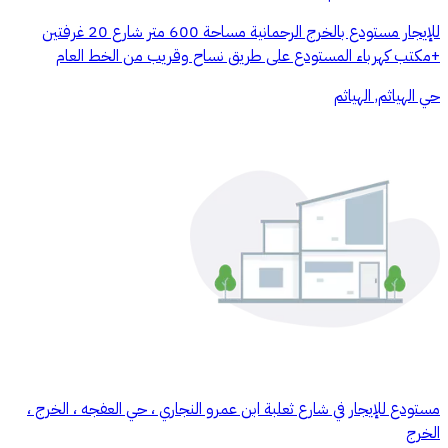
للإيجار مستودع بالخرج الرحمانية مساحة 600 متر شارع 20 غرفتين
+مكتب كهرباء المستودع على طريق نساح وقريب من الخط العام
حي الهياثم, الهياثم
مستودع للإيجار في شارع ثعلبة ابن عمرو النجاري ، حي العفجه ، الخرج ،
الخرج