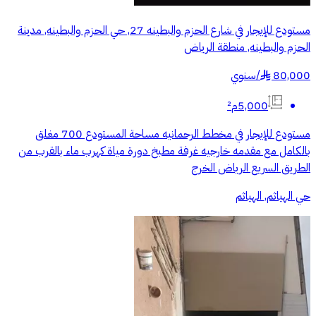
مستودع للإيجار في شارع الحزم والبطينه 27, حي الحزم والبطينه, مدينة
الحزم والبطينه, منطقة الرياض
80,000
/
سنوي
§
5,000م²
مستودع للإيجار في مخطط الرحمانيه مساحة المستودع 700 مغلق
بالكامل مع مقدمه خارجيه غرفة مطبخ دورة مياة كهرب ماء بالقرب من
الطريق السريع الرياض الخرج
حي الهياثم, الهياثم