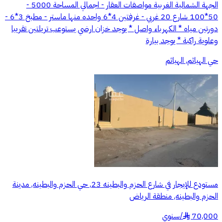
الجهة الشمالية الغربية مواصفات العقار - اجمالي المساحة 5000 -
50*100 شارع 20 غربي - غرفتين 4*6 واحده منها ماستر - مطبخ 3*6 -
دورتين مياه * الكهرباء واصل * يوجد خزان ارضي يستوعب تريلتين تقريبا
وعلوية راكبة * يوجد بيارة
حي الهياثم, الهياثم
مستودع للإيجار في شارع الحزم والبطينه 23, حي الحزم والبطينه, مدينة
الحزم والبطينه, منطقة الرياض
70,000
/
سنوي
§