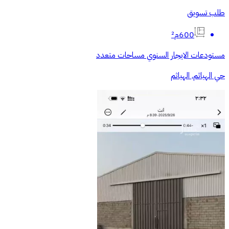
طلب تسويق
600م²
مستودعات الايجار السنوي مساحات متعدد
حي الهياثم, الهياثم