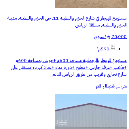
مستودع للإيجار في شارع الحزم والبطينه 11, حي الحزم والبطينه, مدينة
الحزم والبطينه, منطقة الرياض
70,000
/
سنوي
§
590م²
مستودع للإيجار بالرحمانية مساحة 600م +حوش بمساحة 600م
+مكتب +غرفة حارس +مطبخ +دورة مياه +عداد كهرباء مستقل على
شارع تجاري وقريب من طريق الرياض الدلم
حي الهياثم, الهياثم