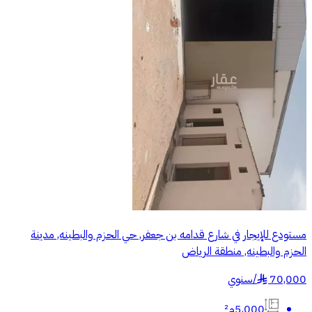
مستودع للإيجار في شارع قدامه بن جعفر, حي الحزم والبطينه, مدينة
الحزم والبطينه, منطقة الرياض
70,000
/
سنوي
§
5,000م²