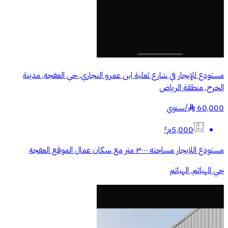
مستودع للإيجار في شارع ثعلبة ابن عمرو النجاري, حي العفجه, مدينة
الخرج, منطقة الرياض
60,000
/
سنوي
§
5,000م²
مستودع اللايجار مساحته ٣٠٠٠ متر مع سكان عمال الموقع العفجه
حي الهياثم, الهياثم