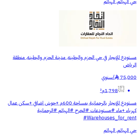
حي الهياثم, الهياثم
مستودع للإيجار في حي الحزم والبطينه, مدينة الحزم والبطينه, منطقة
الرياض
75,000
/
سنوي
§
1,798م²
مستودع للإيجار بالرحمانية بمساحة 600م +حوش اضافي +سكن عمال
كهرباء +ماء #مستودعات #الخرج #الهياثم #الرحمانية
Warehouses_for_rent#
حي الهياثم, الهياثم