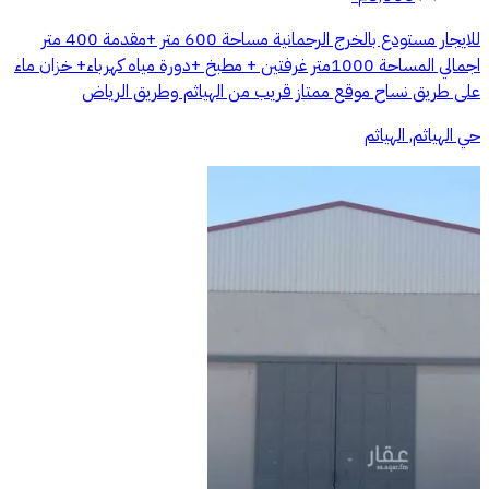
للايجار مستودع بالخرج الرحمانية مساحة 600 متر +مقدمة 400 متر
اجمالي المساحة 1000متر غرفتين + مطبخ +دورة مياه كهرباء+ خزان ماء
على طريق نساح موقع ممتاز قريب من الهياثم وطريق الرياض
حي الهياثم, الهياثم