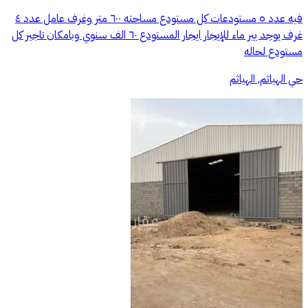
فيه عدد ٥ مستودعات كل مستودع مساحته ٦٠٠ متر وغرف عامل عدد ٤
غرف يوجد يير ماء للإيجار ايجار المستودع ٦٠ الف سنوي وبامكان تاجير كل
مستودع لحاله
حي الهياثم, الهياثم