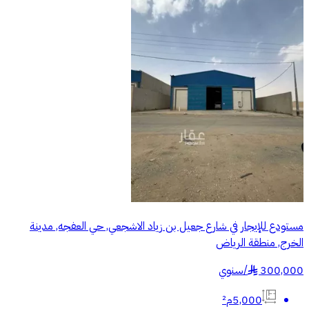
مستودع للإيجار في شارع جعيل بن زياد الاشجعي, حي العفجه, مدينة
الخرج, منطقة الرياض
300,000
/
سنوي
§
5,000م²