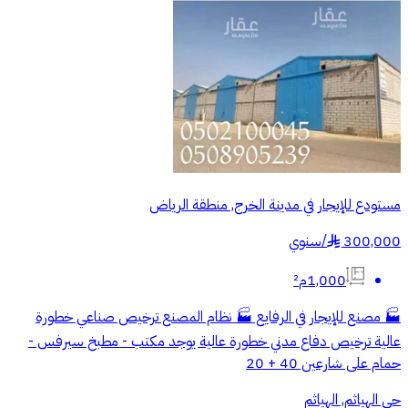
مستودع للإيجار في مدينة الخرج, منطقة الرياض
300,000
/
سنوي
§
1,000م²
🏭 مصنع للإيجار في الرفايع 🏭 نظام المصنع ترخيص صناعي خطورة
عالية ترخيص دفاع مدني خطورة عالية يوجد مكتب - مطبخ سيرفس -
حمام على شارعين 40 + 20
حي الهياثم, الهياثم