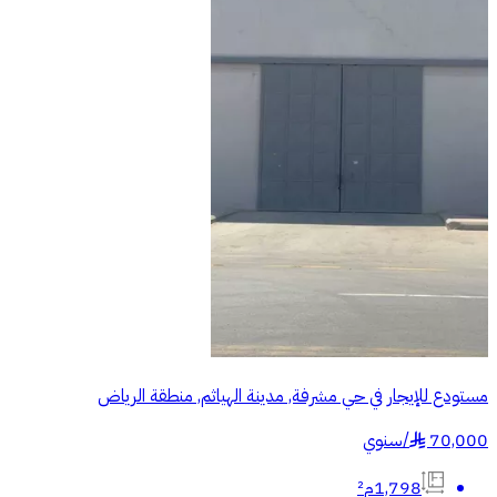
مستودع للإيجار في حي مشرفة, مدينة الهياثم, منطقة الرياض
70,000
/
سنوي
§
1,798م²