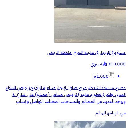
مستودع للإيجار في مدينة الخرج, منطقة الرياض
300,000
/
سنوي
§
1,000م²
مصنع مساحة الف متر مربع صافي للإيجار صناعية الرفايع ترخيص الدفاع
المدني جاهز ( خطوره عاليه ) ترخيص صناعي ( مصنع) على شارع ٤٠
ويوجد العديد من المصانع والمساحات المختلفه التواصل واتساب
حي الهياثم, الهياثم