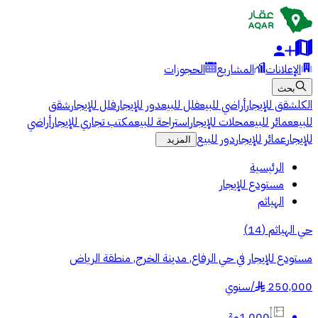
الإعلانات
المشاريع
الحجوزات
بحث
الكل
شقق للإيجار
أراضي للبيع
فلل للبيع
دور للإيجار
فلل للإيجار
شقق
للبيع
عمائر للبيع
محلات للإيجار
استراحة للبيع
مكتب تجاري للإيجار
أراضي
للإيجار
عمائر للإيجار
دور للبيع
المزيد
الرئيسية
مستودع للإيجار
الهياثم
حي الهياثم
(
14
)
مستودع للإيجار في حي الرفاع, مدينة الخرج, منطقة الرياض
250,000
/
سنوي
§
1,000م²