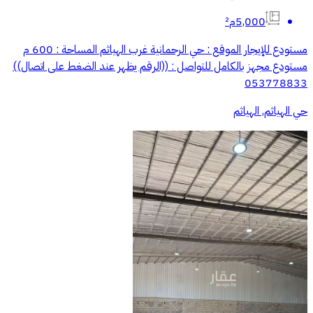
5,000م²
مستودع للإيجار الموقع : حي الرحمانية غرب الهياثم المساحة : 600 م
مستودع مجهز بالكامل للتواصل : ((الرقم يظهر عند الضغط على اتصال))
053778833
حي الهياثم, الهياثم