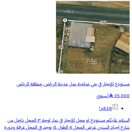
مستودع للإيجار في حي ضاحية نمار, مدينة الرياض, منطقة الرياض
35,000
/
سنوي
§
828م²
السلام عليكم مستودع او محل للإيجار في نمار لوحة ٣ المحل داخل من
شارع اجياد الستين عرض المحل 4 الطول ١٤ يوجد في المحل غرفة ودورة