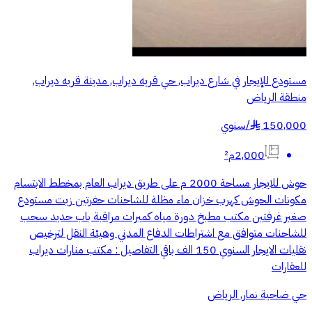
مستودع للإيجار في شارع ديراب, حي قريه ديراب, مدينة قريه ديراب,
منطقة الرياض
150,000
/
سنوي
§
2,000م²
حوش للايجار مساحة 2000 م على طريق ديراب العام بمخطط الابتسام
مكونات الحوش كهرب خزان ماء مظلة للشاحنات حفرتين زيت مستودع
صغير غرفتين مكتب مطبخ دورة مياه كميرات مراقبة باب حديد سحب
للشاحنات متوافق مع اشتراطات الدفاع المدني وهيئة النقل لترخيص
نقليات الايجار السنوي 150 الف باقي التفاصيل : مكتب منارات ديراب
للعقارات
حي ضاحية نمار, الرياض