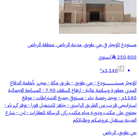
مستودع للإيجار في حي طويق, مدينة الرياض, منطقة الرياض
250,800
/
سنوي
§
1,140م²
للإيجار مستــــــــــــــــــودع - حي طويق - طريق مكة - مجهز بأنظمة الدفاع
المدني خطورة وسلامة عالية - ارتفاع السقف 7.90 - المساحة الاجمالية
1140م - يوجد رخصة بناء - مستوفي جميع الاشتراطات - موقع
استراتيجي قريب من الطريق الرئيسي - جاهز للتشغيل فورا - توفر كهرباء -
يحتوي على مكتب ودورة مياه مكتب ركن الرسالة للعقارات - لبن - شارع
العيينه نستقبل عروضكم وطلباتكم
حي طويق, الرياض