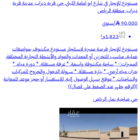
مستودع للإيجار في شارع ابو امامة الليثي, حي قريه ديراب, مدينة قريه
ديراب, منطقة الرياض
90,000
/
سنوي
§
1,823م²
مستودع للإيجار فرصة مميزة لاستئجار مستودع مكشوف بمواصفات
عملية، مناسب للتخزين أو المعدات والمواد والأنشطة التجارية المختلفة.
المميزات:- * ساحة مكشوفة واسعة. * غرفة مستقلة. * دورة مياه. *
خزان مياه أرضي. * بيارة مستقلة. * سهولة الدخول والخروج للمركبات
والشاحنات. * موقع يسهل الوصول إليه. للاستفسار أو حجز موعد للمعاينة
((الرقم يظهر عند الضغط على اتصال))
حي ضاحية نمار, الرياض