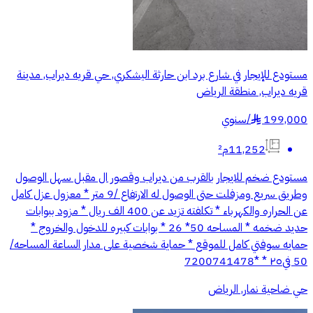
مستودع للإيجار في شارع برد ابن حارثة اليشكري, حي قريه ديراب, مدينة
قريه ديراب, منطقة الرياض
199,000
/
سنوي
§
11,252م²
مستودع ضخم للايجار بالقرب من ديراب وقصور ال مقبل سهل الوصول
وطريق سريع ومزفلت حتى الوصول له الارتفاع /9 متر * معزول عزل كامل
عن الحراره والكهرباء * ⁠تكلفته تزيد عن 400 الف ريال * ⁠مزود ببوابات
حديد ضخمه * ⁠المساحه 50* 26 * ⁠بوابات كبيره للدخول والخروج *
⁠حمايه سوفتي كامل للموقع * ⁠حماية شخصية على مدار الساعة المساحه/
50 في٢٥ * *7200741478
حي ضاحية نمار, الرياض