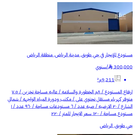
مستودع للإيجار في حي طويق, مدينة الرياض, منطقة الرياض
300,000
/
سنوي
§
9,211م²
ارتفاع المستودع / ٨م الخطورة والسلامه / عاليه مساحة تخزين / ٧.٥
متوفر كهرباء مستقل تحتوي على / مكتب ودورة المياه الواجهه / شمالي
الشارع / ٢٠ الارضيه / صبه عدد / ٦ مستودعات مساحة / ٩٦٠ عدد / ١
مستودع مساحة / ١٢٠٠ سعر الايجار للمتر / ٢٢٠
حي طويق, الرياض