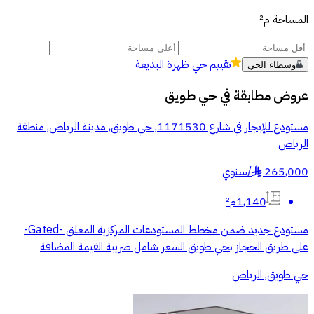
المساحة
م²
تقييم
حي ظهرة البديعة
وسطاء الحي
عروض مطابقة في
حي طويق
مستودع للإيجار في شارع 1171530, حي طويق, مدينة الرياض, منطقة
الرياض
265,000
/
سنوي
§
1,140م²
مستودع جديد ضمن مخطط المستودعات المركزية المغلق -Gated-
على طريق الحجاز بحي طويق السعر شامل ضريبة القيمة المضافة
حي طويق, الرياض