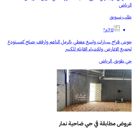
الرياض
طلب تسويق
70م²
حوش قراج سيارات واسع مغطي بالرمل الناعم وارفف يصلح كمستودع
لجميع الاغارض وللاشياء القابله للكسر
حي طويق, الرياض
عروض مطابقة في
حي ضاحية نمار