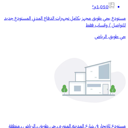
1,050م²
مستودع بحي طويق مجهز بكامل تجهيزات الدفاع المدني المستودع جديد
للتواصل / واتساب فقط
حي طويق, الرياض
مستودع للإيجار في شارع المدينه المنوره ، حي طويق ، الرياض ، منطقة