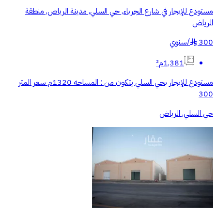
مستودع للإيجار في شارع الجرباء, حي السلي, مدينة الرياض, منطقة
الرياض
300
/
سنوي
§
1,381م²
مستودع للإيجار بحي السلي يتكون من : المساحه 1320م سعر المتر
300
حي السلي, الرياض