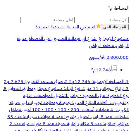
المساحة
م²
تقييم
حي المدينة الصناعية الجديدة
وسطاء الحي
مستودع للإيجار في شارع أبي عبدالله الحسيني, حي المصفاة, مدينة
الرياض, منطقة الرياض
2,800,000
/
سنوي
§
12,746م²
1. المساحة الإجمالية: 12،746م2 2. صافي مساحة التخزين: 7،675 م2
3. ارتفاع الجوانب 11 متر 4. نوع البناء: مستودع مجمّز ومطابق للمعايير 5.
نوع الخطورة: عالي الخطورة - جاهز للتشفيل المواصفات الفنية
والتجهيزات: أنظمة الدفاع المدني: جديدة ومطابقة تجهيزات ليزر حديثة.
الكهرباء: 4 عدادات [سعات: 200 - 100 - 100 - 100 أمبير. مداخل
شاحنات: عدد 8 رامب تحميل وتفريغ: عدد 4 مواقف سيارات: عدد 55
مرافق إضافية: عدد 8 مكاتب إدارية حديثة عدد 8 دورات مياه عدد 2
غرفة حراسة وأمن شركة نبت الاستثمارية العقارية: ((الرقم يظهر عند