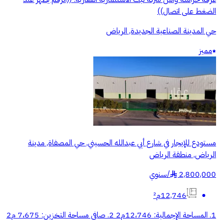
الضغط على اتصال))
حي المدينة الصناعية الجديدة, الرياض
مميز
مستودع للإيجار في شارع أبي عبدالله الحسيني, حي المصفاة, مدينة
الرياض, منطقة الرياض
2,800,000
/
سنوي
§
12,746م²
1. المساحة الإجمالية: 12،746م2 2. صافي مساحة التخزين: 7،675 م2