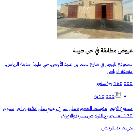
عروض مطابقة في
حي طيبة
مستودع للإيجار في شارع سعد بن عبيد الأوسي, حي طيبة, مدينة الرياض,
منطقة الرياض
160,000
/
سنوي
§
10,000م²
مستوع الايجار متوسط الخطورة علي شارع رليسي علي دفعتين اجار سنوي
170 الف جميع الترخيص ساريةوالاوراق
حي طيبة, الرياض