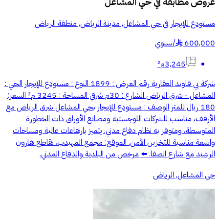
عروض مطابقة في
حي المشاعل
مستودع للإيجار في حي المشاعل, مدينة الرياض, منطقة الرياض
600,000
/
سنوي
§
3,245م²
شركة بي فاوند العقارية رقم العرض : 1899 النوع : مستودع للإيجار الحي :
المشاعل - شرق الرياض الشارع : 30م شرقي المساحة : 3245 م² السعر:
180 ريال للمتر الوصف : مستودع للإيجار بحي المشاعل شرق الرياض مع
الأرفف، مناسب للشركات اللوجستية ومصانع الأوراق ذات الخطورة
المتوسطة، ومتوفر به نظام دفاع مدني. يتميز بارتفاعات عالية ومساحات
واسعة مناسبة للتخزين الآمن. الموقع: مجمع المهيدب، تقاطع هارون
الرشيد مع شارع الصفا. ⬅️ مرخص من البلدية والدفاع المدني.
حي المشاعل, الرياض