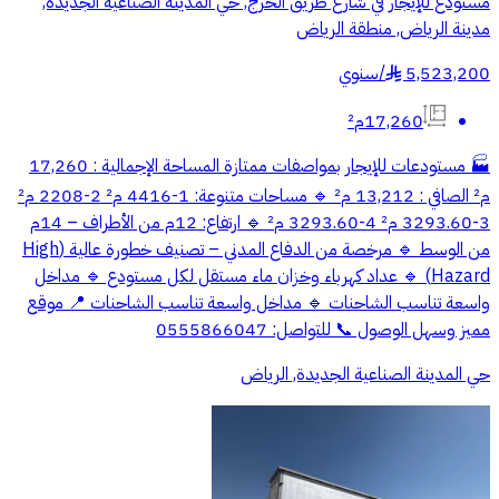
مستودع للإيجار في شارع طريق الخرج, حي المدينة الصناعية الجديدة,
مدينة الرياض, منطقة الرياض
5,523,200
/
سنوي
§
17,260م²
🏭 مستودعات للإيجار بمواصفات ممتازة المساحة الإجمالية : 17,260
م² الصافي : 13,212 م² 🔹 مساحات متنوعة: 1-4416 م² 2-2208 م²
3-3293.60 م² 4-3293.60 م² 🔹 ارتفاع: 12م من الأطراف – 14م
من الوسط 🔹 مرخصة من الدفاع المدني – تصنيف خطورة عالية (High
Hazard) 🔹 عداد كهرباء وخزان ماء مستقل لكل مستودع 🔹 مداخل
واسعة تناسب الشاحنات 🔹 مداخل واسعة تناسب الشاحنات 📍 موقع
مميز وسهل الوصول 📞 للتواصل: 0555866047
حي المدينة الصناعية الجديدة, الرياض