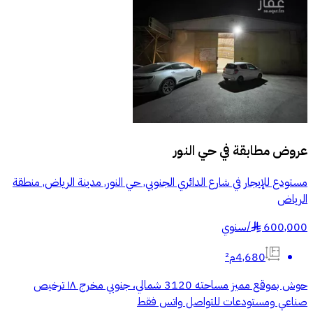
عروض مطابقة في
حي النور
مستودع للإيجار في شارع الدائري الجنوبي, حي النور, مدينة الرياض, منطقة
الرياض
600,000
/
سنوي
§
4,680م²
حوش بموقع مميز مساحته 3120 شمالي، جنوبي مخرج ١٨ ترخيص
صناعي ومستودعات للتواصل واتس فقط