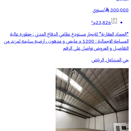
300,000
/
سنوي
§
23,826م²
*الحماد العقارية* للايجار مستودع نظامي الدفاع المدني : خطورة عالية
المساحة الاجمالية : 1200 م مليص و مدهون ، ارضيه سليمه لمزيد من
التفاصيل و العروض تواصل على الرقم
حي المشاعل, الرياض