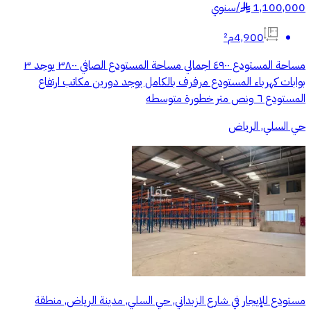
1,100,000
/
سنوي
§
4,900م²
مساحة المستودع ٤٩٠٠ اجمالي مساحة المستودع الصافي ٣٨٠٠ يوجد ٣
بوابات كهرباء المستودع مرفرف بالكامل يوجد دورين مكاتب ارتفاع
المستودع ٦ ونص متر خطورة متوسطه
حي السلي, الرياض
مستودع للإيجار في شارع الزبداني, حي السلي, مدينة الرياض, منطقة