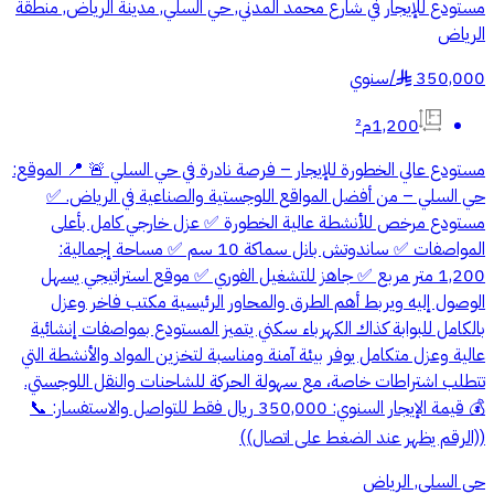
مستودع للإيجار في شارع محمد المدني, حي السلي, مدينة الرياض, منطقة
الرياض
350,000
/
سنوي
§
1,200م²
مستودع عالي الخطورة للإيجار – فرصة نادرة في حي السلي 🚨 📍 الموقع:
حي السلي – من أفضل المواقع اللوجستية والصناعية في الرياض. ✅
مستودع مرخص للأنشطة عالية الخطورة ✅ عزل خارجي كامل بأعلى
المواصفات ✅ ساندوتش بانل سماكة 10 سم ✅ مساحة إجمالية:
1,200 متر مربع ✅ جاهز للتشغيل الفوري ✅ موقع استراتيجي يسهل
الوصول إليه ويربط أهم الطرق والمحاور الرئيسية مكتب فاخر وعزل
بالكامل للبوابة كذاك الكهرباء سكني يتميز المستودع بمواصفات إنشائية
عالية وعزل متكامل يوفر بيئة آمنة ومناسبة لتخزين المواد والأنشطة التي
تتطلب اشتراطات خاصة، مع سهولة الحركة للشاحنات والنقل اللوجستي.
💰 قيمة الإيجار السنوي: 350,000 ريال فقط للتواصل والاستفسار: 📞
((الرقم يظهر عند الضغط على اتصال))
حي السلي, الرياض