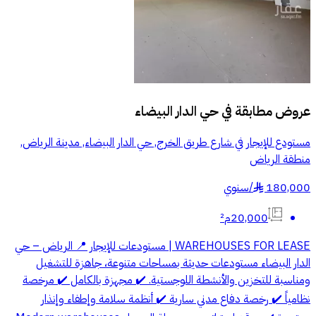
عروض مطابقة في
حي الدار البيضاء
مستودع للإيجار في شارع طريق الخرج, حي الدار البيضاء, مدينة الرياض,
منطقة الرياض
180,000
/
سنوي
§
20,000م²
WAREHOUSES FOR LEASE | مستودعات للإيجار 📍 الرياض – حي
الدار البيضاء مستودعات حديثة بمساحات متنوعة، جاهزة للتشغيل
ومناسبة للتخزين والأنشطة اللوجستية. ✔️ مجهزة بالكامل ✔️ مرخصة
نظامياً ✔️ رخصة دفاع مدني سارية ✔️ أنظمة سلامة وإطفاء وإنذار