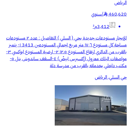
الرياض
460,620
/
سنوي
§
3,412م²
للإيجار مستودعات جديدة بحي ( السلي ) التفاصيل : عدد ٢ مستودعات
مساحة كل مستودع ١٧٠٦ متر مربع اجمالي المستودعين 3413 ١- يتميز
بالقرب من الدائري ارتفاع المستودع ١٢.٥ ٢- ارضية المستودع ابوكسي ٣-
مواصفات البلك معزول (إكسبرس ابيضّ) ٤-السقف ساندوش بنل ٥-
مكتب داخلي بخدماته بالقرب من مدرسة دلة
حي السلي, الرياض