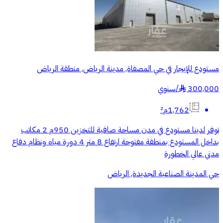
مستودع للإيجار في حي المصفاة, مدينة الرياض, منطقة الرياض
300,000
/
سنوي
§
1,762م²
توفر لدينا مستودع في مدن مساحة صافية للتخزين 950م 2 مكاتب
بداخل المستودع بمنطقة مفتوحة ارتفاع 8 متر 4 دورة مياه ونظام دفاع
مدني عالي الخطورة
حي المدينة الصناعية الجديدة, الرياض