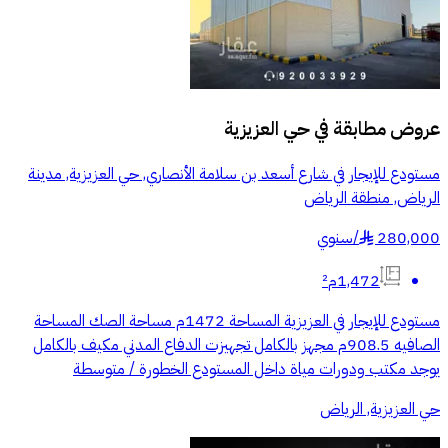
عروض مطابقة في
حي العزيزية
مستودع للإيجار في شارع أسعد بن سلامة الأنصاري, حي العزيزية, مدينة
الرياض, منطقة الرياض
280,000
/
سنوي
§
1,472م²
مستودع للإيجار في العزيزية المساحة 1472م مساحة الصك المساحة
الصافيه 908.5م مجهز بالكامل تجهيزت الدفاع المدني مكيف بالكامل
يوجد مكتب ودورات مياة داخل المستودع الخطورة / متوسطة
حي العزيزية, الرياض