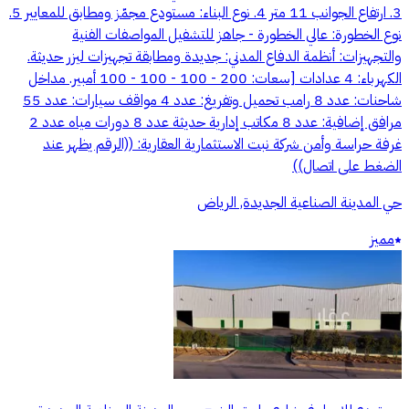
3. ارتفاع الجوانب 11 متر 4. نوع البناء: مستودع مجمّز ومطابق للمعايير 5.
نوع الخطورة: عالي الخطورة - جاهز للتشفيل المواصفات الفنية
والتجهيزات: أنظمة الدفاع المدني: جديدة ومطابقة تجهيزات ليزر حديثة.
الكهرباء: 4 عدادات [سعات: 200 - 100 - 100 - 100 أمبير. مداخل
شاحنات: عدد 8 رامب تحميل وتفريغ: عدد 4 مواقف سيارات: عدد 55
مرافق إضافية: عدد 8 مكاتب إدارية حديثة عدد 8 دورات مياه عدد 2
غرفة حراسة وأمن شركة نبت الاستثمارية العقارية: ((الرقم يظهر عند
الضغط على اتصال))
حي المدينة الصناعية الجديدة, الرياض
مميز