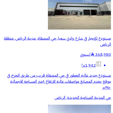
مستودع للإيجار في شارع وادي سعيا, حي المصفاة, مدينة الرياض, منطقة
الرياض
368,980
/
سنوي
§
1,942م²
مستودع جديد عاليه الخطور في حي المصفاة قريب من طريق الخرج في
موقع يخدم المصانع مواصفات عاليه الارتفاع ٨متر المساحه الاجماليه
١٩٥٠م
حي المدينة الصناعية الجديدة, الرياض