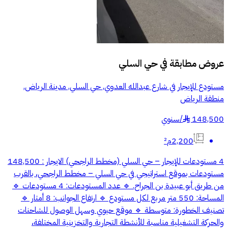
عروض مطابقة في
حي السلي
مستودع للإيجار في شارع عبدالله العدوي, حي السلي, مدينة الرياض,
منطقة الرياض
148,500
/
سنوي
§
2,200م²
4 مستودعات للإيجار – حي السلي (مخطط الراجحي) الايجار : 148,500
مستودعات بموقع استراتيجي في حي السلي – مخطط الراجحي، بالقرب
من طريق أبو عبيدة بن الجراح. 🔹 عدد المستودعات: 4 مستودعات 🔹
المساحة: 550 متر مربع لكل مستودع 🔹 ارتفاع الجوانب: 8 أمتار 🔹
تصنيف الخطورة: متوسطة 🔹 موقع حيوي وسهل الوصول للشاحنات
والحركة التشغيلية مناسبة للأنشطة التجارية والتخزينية المختلفة،