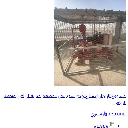
مستودع للإيجار في شارع وادي سعيا, حي المصفاة, مدينة الرياض, منطقة
الرياض
370,000
/
سنوي
§
1,856م²