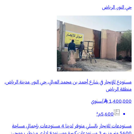
حي النور, الرياض
مستودع للإيجار في شارع أحمد بن محمد العيالي, حي النور, مدينة الرياض,
منطقة الرياض
1,400,000
/
سنوي
§
5,600م²
مستودعات للايجار بالسلي متوفر لدينا 4 مستودعات بإجمالي مساحة
5600 متر منهم 3 مستودعات كبيرة ومستودع اداري مشطب ومجهز