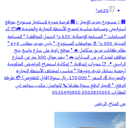
625م²
🏢✨ مستودع جديد للإيجار ✨🏢 فرصة مميزة لاستئجار مستودع بموقع
استراتيجي ومساحة مناسبة لجميع الأنشطة التجارية والخدمية 🚛📦 📐
المساحات: * المساحة الإجمالية: 625 م² (تشمل المواقف) * المساحة
المبنية: 500 م² 🚪 مواصفات المستودع: * بابين حديد بمقاس 4×6 *
نظام طفايات حريق متكامل 🔥 * موقع زاوية على شارع واسع يتيح
مواقف لعدد كبير من السيارات 🚗 * يبعد حوالي 300 متر عن الشارع
الرئيسي 📍 📑 مميزات إضافية: * إمكانية استخراج التراخيص الحكومية
(رخصة نشاط، بلدية، وغيرها) * مناسب لمختلف الأنشطة التجارية
والتخزينية 💰 السعر: * 170,000 ريال سنويًا (قابل للتفاوض) 💳 طريقة
الدفع: * الإيجار يُدفع سنويًا مقدمًا 📞 للتواصل: مكتب سواعد لبن
للعقارات 0503835055 0535490850
حي المناخ, الرياض