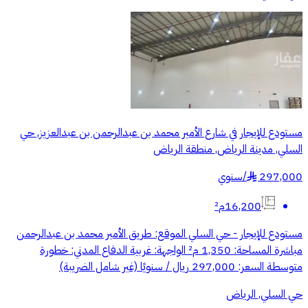
مستودع للإيجار في شارع الأمير محمد بن عبدالرحمن بن عبدالعزيز, حي
السلي, مدينة الرياض, منطقة الرياض
297,000
/
سنوي
§
16,200م²
مستودع للإيجار - حي السلي الموقع: طريق الأمير محمد بن عبدالرحمن
مباشرة المساحة: 1,350 م² الواجهة: غربية الدفاع المدني: خطورة
متوسطة السعر: 297,000 ريال / سنويًا (غير شامل الضريبة)
حي السلي, الرياض