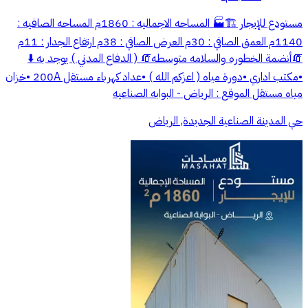
مستودع للإيجار 🏗️🏭 المساحه الاجماليه : 1860م المساحه الصافيه :
1140م العمق الصافي : 30م العرض الصافي : 38م ارتفاع الجدار : 11م
🧯أنضمة الخطوره والسلامه متوسطه🧯 ( الدفاع المدني ) يوجد به ⬇️
•مكتب اداري •دورة مياه ( اعزكم الله ) •عداد كهرباء مستقل 200A •خزان
مياه مستقل الموقع : الرياض - البوابه الصناعيه
حي المدينة الصناعية الجديدة, الرياض