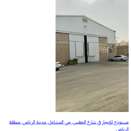
مستودع للإيجار في شارع الخفس, حي المشاعل, مدينة الرياض, منطقة
الرياض