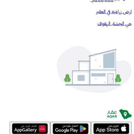
ارض زراعيه في العقير
حي الجشة, الهفوف