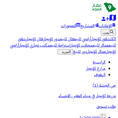
الإعلانات
المشاريع
الحجوزات
بحث
الكل
شقق للإيجار
أراضي للبيع
فلل للبيع
دور للإيجار
فلل للإيجار
شقق
للبيع
عمائر للبيع
محلات للإيجار
استراحة للبيع
مكتب تجاري للإيجار
أراضي
للإيجار
عمائر للإيجار
دور للبيع
المزيد
الرئيسية
مزارع للإيجار
الهفوف
حي الجشة
(
1
)
مزرعة للإيجار في ميناء العقير ، الاحساء
طلب تسويق
200,000م²