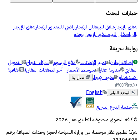
خيارات البحث
شقق للإيجار
شقق للبيع
فلل للإيجار
أراضي للبيع
دور للإيجار
شقق للإيجار
بالرياض
فلل للبيع
شقق للإيجار بجدة
روابط سريعة
إضافة إعلان
تمييز الإعلانات
دفع الرسوم
شركاء النجاح
التمويل
العقاري
مدونة عقار
متوسط الأسعار
آخر الصفقات العقارية
اتفاقية
الاستخدام
عقود الإيجار
اتصل بنا
English
الوضع الليلي
خدمة التبرع السريع
© كافة الحقوق محفوظة لتطبيق عقار 2026
شركة تطبيق عقار مرخصة من وزارة السياحة لحجز وحدات الضيافة برقم
73106505